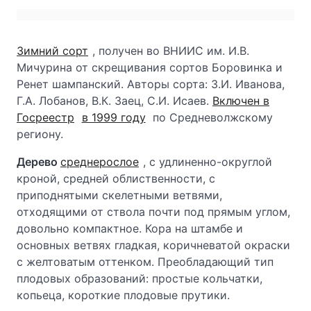
Зимний сорт
, получен во ВНИИС им. И.В.
Мичурина от скрещивания сортов Боровинка и
Ренет шампанский. Авторы сорта: 3.И. Иванова,
Г.А. Лобанов, В.К. Заец, С.И. Исаев.
Включен в
Госреестр
в 1999 году
по Средневолжскому
региону.
Дерево
среднерослое
, с удлиненно-округлой
кроной, средней облиственности, с
приподнятыми скелетными ветвями,
отходящими от ствола почти под прямым углом,
довольно компактное. Кора на штамбе и
основных ветвях гладкая, коричневатой окраски
с желтоватым оттенком. Преобладающий тип
плодовых образований: простые кольчатки,
копьеца, короткие плодовые прутики.