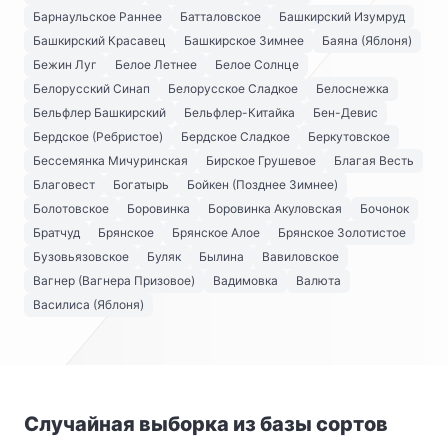
Барнаульское Раннее
Батталовское
Башкирский Изумруд
Башкирский Красавец
Башкирское Зимнее
Баяна (Яблоня)
Бежин Луг
Белое Летнее
Белое Солнце
Белорусский Синап
Белорусское Сладкое
Белоснежка
Бельфлер Башкирский
Бельфлер-Китайка
Бен-Девис
Бердское (Ребристое)
Бердское Сладкое
Беркутовское
Бессемянка Мичуринская
Бирское Грушевое
Благая Весть
Благовест
Богатырь
Бойкен (Позднее Зимнее)
Болотовское
Боровинка
Боровинка Акуловская
Бочонок
Братчуд
Брянское
Брянское Алое
Брянское Золотистое
Бузовьязовское
Буляк
Былина
Вавиловское
Вагнер (Вагнера Призовое)
Вадимовка
Валюта
Василиса (Яблоня)
Случайная выборка из базы сортов