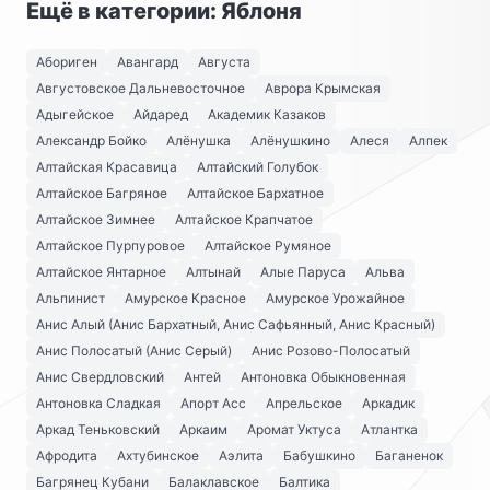
Ещё в категории: Яблоня
Абориген
Авангард
Августа
Августовское Дальневосточное
Аврора Крымская
Адыгейское
Айдаред
Академик Казаков
Александр Бойко
Алёнушка
Алёнушкино
Алеся
Алпек
Алтайская Красавица
Алтайский Голубок
Алтайское Багряное
Алтайское Бархатное
Алтайское Зимнее
Алтайское Крапчатое
Алтайское Пурпуровое
Алтайское Румяное
Алтайское Янтарное
Алтынай
Алые Паруса
Альва
Альпинист
Амурское Красное
Амурское Урожайное
Анис Алый (Анис Бархатный, Анис Сафьянный, Анис Красный)
Анис Полосатый (Анис Серый)
Анис Розово-Полосатый
Анис Свердловский
Антей
Антоновка Обыкновенная
Антоновка Сладкая
Апорт Асс
Апрельское
Аркадик
Аркад Теньковский
Аркаим
Аромат Уктуса
Атлантка
Афродита
Ахтубинское
Аэлита
Бабушкино
Баганенок
Багрянец Кубани
Балаклавское
Балтика