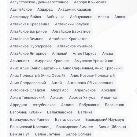
Августовское Дальневосточное
Аврора Крымская
Адыгейское
Айдаред
Академик Казаков
Александр Бойко
Алёнушка
Алёнушкино
Алеся
Алпек
Алтайская Красавица
Алтайский Голубок
Алтайское Багряное
Алтайское Бархатное
Алтайское Зимнее
Алтайское Крапчатое
Алтайское Пурпуровое
Алтайское Румяное
Алтайское Янтарное
Алтынай
Алые Паруса
Альва
Альпинист
Амурское Красное
Амурское Урожайное
Анис Алый (Анис Бархатный, Анис Сафьянный, Анис Красный)
Анис Полосатый (Анис Серый)
Анис Розово-Полосатый
Анис Свердловский
Антей
Антоновка Обыкновенная
Антоновка Сладкая
Апорт Асс
Апрельское
Аркадик
Аркад Теньковский
Аркаим
Аромат Уктуса
Атлантка
Афродита
Ахтубинское
Аэлита
Бабушкино
Баганенок
Багрянец Кубани
Балаклавское
Балтика
Барнаульское Раннее
Батталовское
Башкирский Изумруд
Башкирский Красавец
Башкирское Зимнее
Баяна (Яблоня)
Бежин Луг
Белое Летнее
Белое Солнце