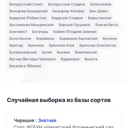
Белорусский Синап
Белорусское Сладкое
Белоснежка
Бельфлер Башкирский
Бельфлер-Китайка
Бен-Девис
Бердское (Ребристое)
Бердское Сладкое
Беркутовское
Бессемянка Мичуринская
Бирское Грушевое
Благая Весть
Благовест
Богатырь
Бойкен (Позднее Зимнее)
Болотовское
Боровинка
Боровинка Акуловская
Бочонок
Братчуд
Брянское
Брянское Алое
Брянское Золотистое
Бузовьязовское
Буляк
Былина
Вавиловское
Вагнер (Вагнера Призовое)
Вадимовка
Валюта
Василиса (Яблоня)
Случайная выборка из базы сортов
Черешня :
Знатная
Сорт ФГБУН «Никитский ботанический сад