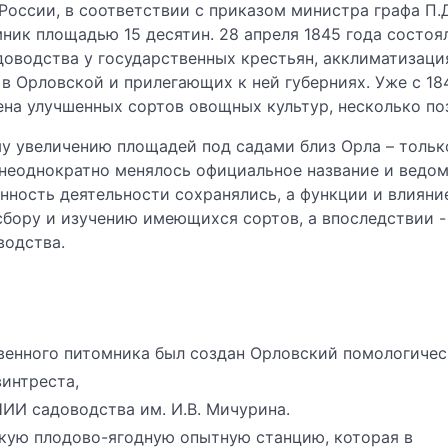
ссии, в соответствии с приказом министра графа П.Д. 
мник площадью 15 десятин. 28 апреля 1845 года состо
доводства у государственных крестьян, акклиматизаци
в Орловской и прилегающих к ней губерниях. Уже с 18
ена улучшенных сортов овощных культур, несколько по
у увеличению площадей под садами близ Орла – только
м неоднократно менялось официальное название и ведо
нность деятельности сохранялись, а функции и влияни
сбору и изучению имеющихся сортов, а впоследствии 
водства.
ственного питомника был создан Орловский помологичес
винтреста,
НИИ садоводства им. И.В. Мичурина.
вскую плодово-ягодную опытную станцию, которая в