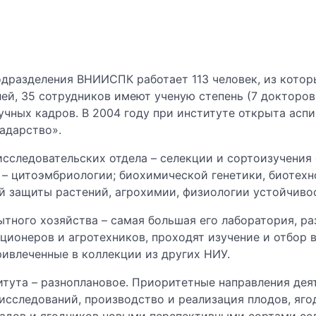
одразделения ВНИИСПК работает 113 человек, из котор
ей, 35 сотрудников имеют ученую степень (7 докторов и
учных кадров. В 2004 году при институте открыта асп
адарство».
исследовательских отдела – селекции и сортоизучения
 – цитоэмбриологии; биохимической генетики, биотехн
ой защиты растений, агрохимии, физиологии устойчиво
тного хозяйства – самая большая его лаборатория, ра
ционеров и агротехников, проходят изучение и отбор 
ривлеченные в коллекции из других НИУ.
тута – разноплановое. Приоритетные направления деят
исследований, производство и реализация плодов, яго