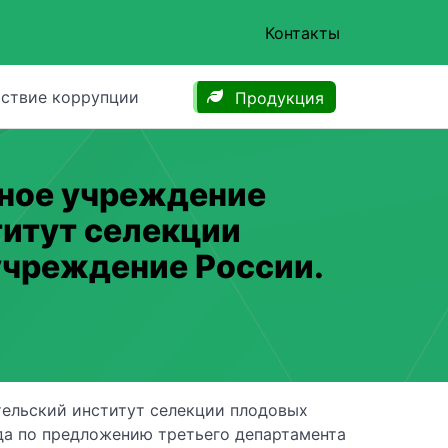
Контакты
ствие коррупции
Продукция
ное учреждение
итут селекции
учреждение России.
ельский институт селекции плодовых
гда по предложению третьего департамента