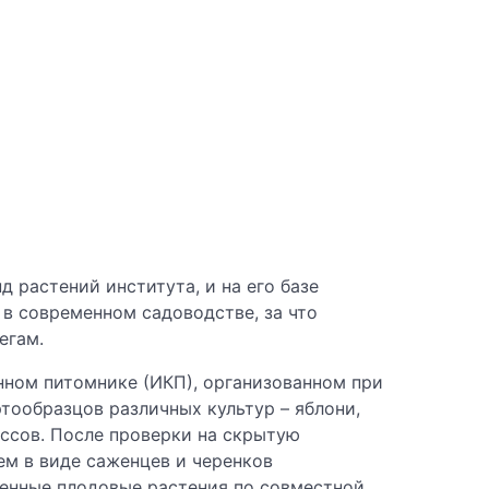
 растений института, и на его базе
 в современном садоводстве, за что
егам.
нном питомнике (ИКП), организованном при
тообразцов различных культур – яблони,
иссов. После проверки на скрытую
м в виде саженцев и черенков
генные плодовые растения по совместной