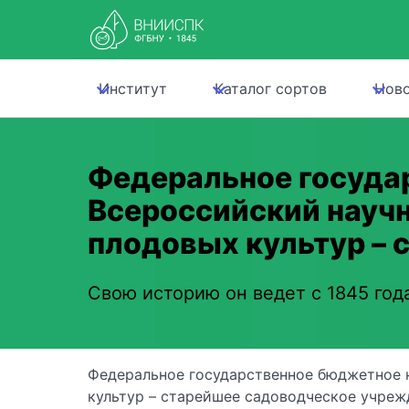
Институт
Каталог сортов
Нов
Федеральное госуда
Всероссийский науч
плодовых культур – 
Свою историю он ведет с 1845 год
Федеральное государственное бюджетное 
культур – старейшее садоводческое учреж