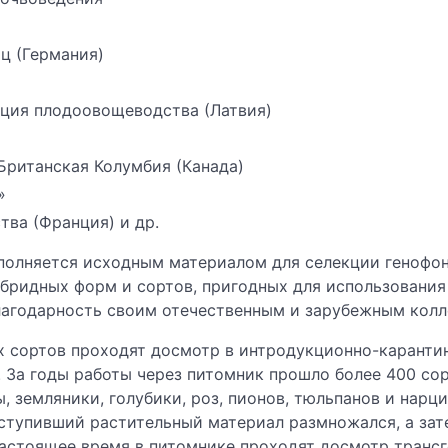
ц (Германия)
нция плодоовощеводства (Латвия)
Британская Колумбия (Канада)
»
ва (Франция) и др.
полняется исходным материалом для селекции генофонд
бридных форм и сортов, пригодных для использования
годарность своим отечественным и зарубежным колл
 сортов проходят досмотр в интродукционно-каранти
 За годы работы через питомник прошло более 400 сор
, земляники, голубики, роз, пионов, тюльпанов и нарц
тупивший растительный материал размножался, а зате
настоящее время в питомнике проходят досмотр транс