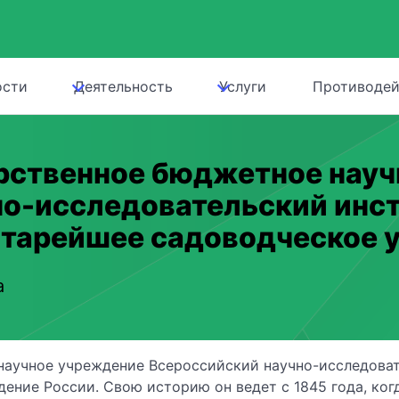
ости
Деятельность
Услуги
Противодей
рственное бюджетное науч
но-исследовательский инст
старейшее садоводческое 
а
научное учреждение Всероссийский научно-исследоват
дение России. Свою историю он ведет с 1845 года, ко