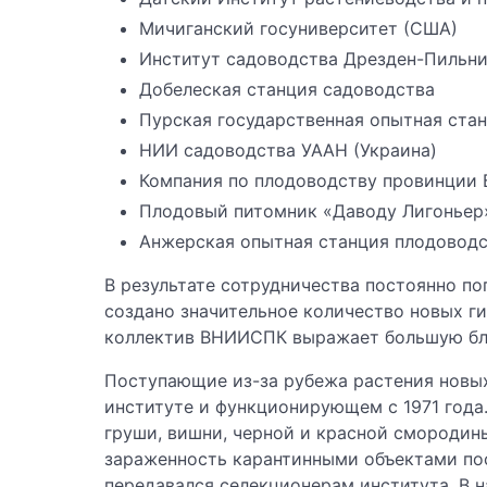
Мичиганский госуниверситет (США)
Институт садоводства Дрезден-Пильни
Добелеская станция садоводства
Пурская государственная опытная ста
НИИ садоводства УААН (Украина)
Компания по плодоводству провинции 
Плодовый питомник «Даводу Лигоньер
Анжерская опытная станция плодоводст
В результате сотрудничества постоянно по
создано значительное количество новых ги
коллектив ВНИИСПК выражает большую бла
Поступающие из-за рубежа растения новых
институте и функционирующем с 1971 года.
груши, вишни, черной и красной смородины
зараженность карантинными объектами пос
передавался селекционерам института. В 