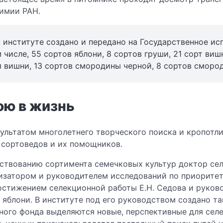
имии РАН.
 институте создано и передано на Государственное ис
 числе, 55 сортов яблони, 8 сортов груши, 21 сорт виш
я вишни, 13 сортов смородины черной, 8 сортов смород
ою в жизнь
льтатом многолетнего творческого поиска и кропотлив
 сортоведов и их помощников.
ствованию сортимента семечковых культур доктор сел
изатором и руководителем исследований по приорите
стижением селекционной работы Е.Н. Седова и руков
яблони. В институте под его руководством создано та
дного фонда выделяются новые, перспективные для се