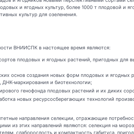
 садов и ягодников новыми перспективными сортами се
лодовых и ягодных культур, более 1000 т плодовой и я
тивных культур для озеленения.
ности ВНИИСПК в настоящее время являются:
сортов плодовых и ягодных растений, пригодных для
ских основ создания новых форм плодовых и ягодных 
, ДНК-маркирования и биотехнологии;
ирового генофонда плодовых растений и их диких соро
ботка новых ресурсосберегающих технологий производ
итетные направления селекции, отражающие потребнос
ими из этих направлений являются: селекция на мороз
телям, слаборослость и компактность габитуса, приго