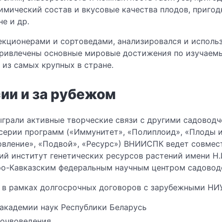
мический состав и вкусовые качества плодов, пригод
е и др.
кционерами и сортоведами, анализировался и исполь
привлечены основные мировые достижения по изучаем
 из самых крупных в стране.
сии и за рубежом
грали активные творческие связи с другими садоводч
серии программ («Иммунитет», «Полиплоид», «Плоды и 
овление», «Подвой», «Ресурс») ВНИИСПК ведет совмес
й институт генетических ресурсов растений имени Н.
ро-Кавказским федеральным научным центром садоводст
в рамках долгосрочных договоров с зарубежными НИУ.
академии наук Республики Беларусь
почвоведения