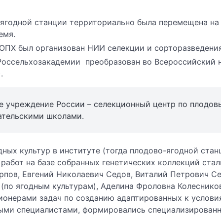
о-ягодной станции территориально была перемещена на 
емя.
её ОПХ был организован НИИ селекции и сорторазведени
Россельхозакадемии преобразован во Всероссийский 
.
е учреждение России – селекционный центр по плодо
ательскими школами.
ных культур в институте (тогда плодово-ягодной станц
работ на базе собранных генетических коллекций стал
рпов, Евгений Николаевич Седов, Виталий Петрович С
(по ягодным культурам), Аделина Фроловна Колесников
онерами задач по созданию адаптированных к условия
ыми специалистами, формировались специализированн