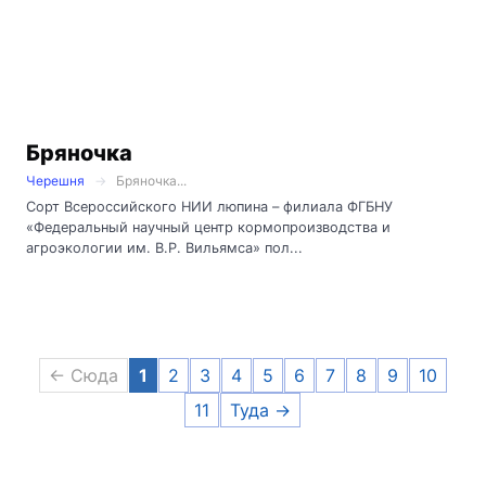
Бряночка
Черешня
Бряночка...
Сорт Всероссийского НИИ люпина – филиала ФГБНУ
«Федеральный научный центр кормопроизводства и
агроэкологии им. В.Р. Вильямса» пол...
← Сюда
1
2
3
4
5
6
7
8
9
10
11
Туда →