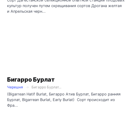
Сорт Дагестанской селекционной опытной станции плодовых
культур получен путем скрещивания сортов Дрогана желтая
и Апрельская черн...
Бигарро Бурлат
Черешня
Бигарро Бурлат...
(Вigarrean Hatif Burlat, Бигарро Атив Бурлат, Бигарро ранняя
Бурлат, Вigarrean Burlat, Еаrly Вurlat) Сорт происходит из
Фра...