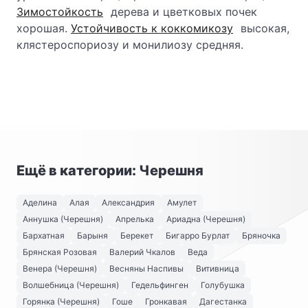
Зимостойкость
дерева и цветковых почек
хорошая.
Устойчивость к коккомикозу
высокая,
клястероспориозу и монилиозу средняя.
Ещё в категории: Черешня
Аделина
Алая
Александрия
Амулет
Аннушка (Черешня)
Апрелька
Ариадна (Черешня)
Бархатная
Барыня
Берекет
Бигарро Бурлат
Бряночка
Брянская Розовая
Валерий Чкалов
Веда
Венера (Черешня)
Весняны Наспивы
Витивница
Волшебница (Черешня)
Гедельфинген
Голубушка
Горянка (Черешня)
Гоше
Гронкавая
Дагестанка