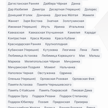
Дагестанская Ранняя
Дайбера Чёрная
Данна
Дар Изобилия
Деметра
Десертная (Черешня)
Долорес
Донецкий Уголек
Дончанка
Дрогана Жёлтая
Жамиля
Жаннет
Заря Востока
Знатная
Золотухинская
Изюмная (Черешня)
Ипуть
Иринка
Итальянка
Кавказская
Кавказская Улучшенная
Камелия
Карадаг
Контрастная
Краса Жукова
Краса Кубани
Краснодарская Ранняя
Крупноплодная
Кубанская (Черешня)
Кутузовка
Лезгинка
Лена
Лиля
Любимица Астахова
Любимица Корвацкого
Мак
Малыш
Маркиза
Мелитопольская Чёрная
Мичуринка
Мичуринская Поздняя
Момент
Нальчанка
Наполеон Черная
Овстуженка
Одринка
Оленька (Черешня)
Орловская Розовая
Орловская Фея
Памяти Астахова
Памяти Чернышевского
Память О Кайсыне
Память Покровской
Пиковая Дама
Подарок Орлу
Подарок Рязани
Подарок Степанову
Подарок Юбиляру
Поэзия
Придонская
Призерка
Приусадебная Желтая
Радица
Ранняя Розовая
Ревна