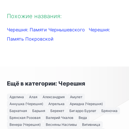
Похожие названия:
Черешня: Памяти Чернышевского
Черешня:
Память Покровской
Ещё в категории: Черешня
Аделина
Алая
Александрия
Амулет
Аннушка (Черешня)
Апрелька
Ариадна (Черешня)
Бархатная
Барыня
Берекет
Бигарро Бурлат
Бряночка
Брянская Розовая
Валерий Чкалов
Веда
Венера (Черешня)
Весняны Наспивы
Витивница