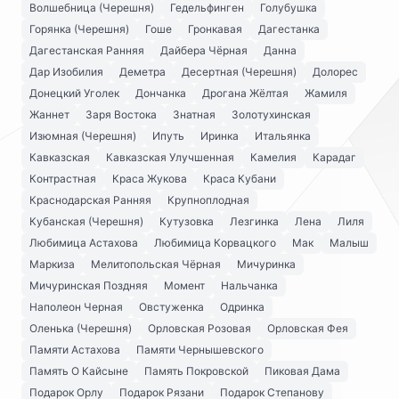
Волшебница (Черешня)
Гедельфинген
Голубушка
Горянка (Черешня)
Гоше
Гронкавая
Дагестанка
Дагестанская Ранняя
Дайбера Чёрная
Данна
Дар Изобилия
Деметра
Десертная (Черешня)
Долорес
Донецкий Уголек
Дончанка
Дрогана Жёлтая
Жамиля
Жаннет
Заря Востока
Знатная
Золотухинская
Изюмная (Черешня)
Ипуть
Иринка
Итальянка
Кавказская
Кавказская Улучшенная
Камелия
Карадаг
Контрастная
Краса Жукова
Краса Кубани
Краснодарская Ранняя
Крупноплодная
Кубанская (Черешня)
Кутузовка
Лезгинка
Лена
Лиля
Любимица Астахова
Любимица Корвацкого
Мак
Малыш
Маркиза
Мелитопольская Чёрная
Мичуринка
Мичуринская Поздняя
Момент
Нальчанка
Наполеон Черная
Овстуженка
Одринка
Оленька (Черешня)
Орловская Розовая
Орловская Фея
Памяти Астахова
Памяти Чернышевского
Память О Кайсыне
Память Покровской
Пиковая Дама
Подарок Орлу
Подарок Рязани
Подарок Степанову