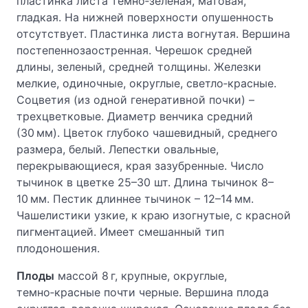
пластинка листа темно‑зеленая, матовая,
гладкая. На нижней поверхности опушенность
отсутствует. Пластинка листа вогнутая. Вершина
постепеннозаостренная. Черешок средней
длины, зеленый, средней толщины. Железки
мелкие, одиночные, округлые, светло‑красные.
Соцветия (из одной генеративной почки) –
трехцветковые. Диаметр венчика средний
(30 мм). Цветок глубоко чашевидный, среднего
размера, белый. Лепестки овальные,
перекрывающиеся, края зазубренные. Число
тычинок в цветке 25–30 шт. Длина тычинок 8–
10 мм. Пестик длиннее тычинок – 12–14 мм.
Чашелистики узкие, к краю изогнутые, с красной
пигментацией. Имеет смешанный тип
плодоношения.
Плоды
массой 8 г, крупные, округлые,
темно‑красные почти черные. Вершина плода