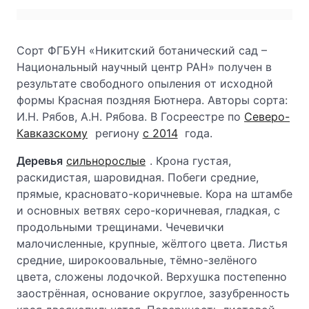
Сорт ФГБУН «Никитский ботанический сад –
Национальный научный центр РАН» получен в
результате свободного опыления от исходной
формы Красная поздняя Бютнера. Авторы сорта:
И.Н. Рябов, А.Н. Рябова. В Госреестре по
Северо-
Кавказскому
региону
с 2014
года.
Деревья
сильнорослые
. Крона густая,
раскидистая, шаровидная. Побеги средние,
прямые, красновато-коричневые. Кора на штамбе
и основных ветвях серо-коричневая, гладкая, с
продольными трещинами. Чечевички
малочисленные, крупные, жёлтого цвета. Листья
средние, широкоовальные, тёмно-зелёного
цвета, сложены лодочкой. Верхушка постепенно
заострённая, основание округлое, зазубренность