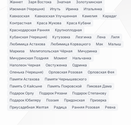
Жаннет
Заря Востока
Знатная
Золотухинская
Изюмная (Черешня)
Ипуть
Иринка
Итальянка
Кавказская
Кавказская Улучшенная
Камелия
Карадаг
Контрастная
Краса Жукова
Краса Кубани
Краснодарская Ранняя
Крупноплодная
Кубанская (Черешня)
Кутузовка
Лезгинка
Лена
Лиля
Любимица Астахова
Любимица Корвацкого
Мак
Малыш
Маркиза
Мелитопольская Чёрная
Мичуринка
Мичуринская Поздняя
Момент
Нальчанка
Наполеон Черная
Овстуженка
Одринка
Оленька (Черешня)
Орловская Розовая
Орловская Фея
Памяти Астахова
Памяти Чернышевского
Память О Кайсыне
Память Покровской
Пиковая Дама
Подарок Орлу
Подарок Рязани
Подарок Степанову
Подарок Юбиляру
Поэзия
Придонская
Призерка
Приусадебная Желтая
Радица
Ранняя Розовая
Ревна