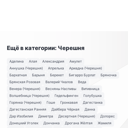
Ещё в категории: Черешня
Аделина
Алая
Александрия
Амулет
Аннушка (Черешня)
Апрелька
Ариадна (Черешня)
Бархатная
Барыня
Берекет
Бигарро Бурлат
Бряночка
Брянская Розовая
Валерий Чкалов
Веда
Венера (Черешня)
Весняны Наспивы
Витивница
Волшебница (Черешня)
Гедельфинген
Голубушка
Горянка (Черешня)
Гоше
Гронкавая
Дагестанка
Дагестанская Ранняя
Дайбера Чёрная
Данна
Дар Изобилия
Деметра
Десертная (Черешня)
Долорес
Донецкий Уголек
Дончанка
Дрогана Жёлтая
Жамиля