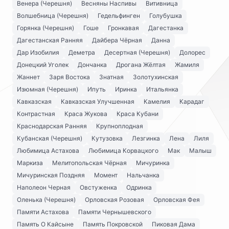
Венера (Черешня)
Весняны Наспивы
Витивница
Волшебница (Черешня)
Гедельфинген
Голубушка
Горянка (Черешня)
Гоше
Гронкавая
Дагестанка
Дагестанская Ранняя
Дайбера Чёрная
Данна
Дар Изобилия
Деметра
Десертная (Черешня)
Долорес
Донецкий Уголек
Дончанка
Дрогана Жёлтая
Жамиля
Жаннет
Заря Востока
Знатная
Золотухинская
Изюмная (Черешня)
Ипуть
Иринка
Итальянка
Кавказская
Кавказская Улучшенная
Камелия
Карадаг
Контрастная
Краса Жукова
Краса Кубани
Краснодарская Ранняя
Крупноплодная
Кубанская (Черешня)
Кутузовка
Лезгинка
Лена
Лиля
Любимица Астахова
Любимица Корвацкого
Мак
Малыш
Маркиза
Мелитопольская Чёрная
Мичуринка
Мичуринская Поздняя
Момент
Нальчанка
Наполеон Черная
Овстуженка
Одринка
Оленька (Черешня)
Орловская Розовая
Орловская Фея
Памяти Астахова
Памяти Чернышевского
Память О Кайсыне
Память Покровской
Пиковая Дама