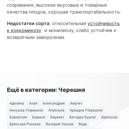
созревания, высокие вкусовые и товарные
качества плодов, хорошая транспортабельность.
Недостатки сорта:
относительная
устойчивость
к коккомикозу
и монилиозу, слабо устойчив к
возвратным заморозкам.
Ещё в категории: Черешня
Аделина
Алая
Александрия
Амулет
Аннушка (Черешня)
Апрелька
Ариадна (Черешня)
Бархатная
Барыня
Берекет
Бигарро Бурлат
Бряночка
Брянская Розовая
Валерий Чкалов
Веда