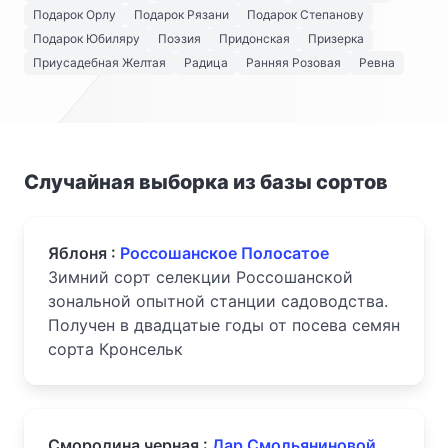
Подарок Орлу
Подарок Рязани
Подарок Степанову
Подарок Юбиляру
Поэзия
Придонская
Призерка
Приусадебная Желтая
Радица
Ранняя Розовая
Ревна
Случайная выборка из базы сортов
Яблоня :
Россошанское Полосатое
Зимний сорт селекции Россошанской
зональной опытной станции садоводства.
Получен в двадцатые годы от посева семян
сорта Кронсельк
Смородина черная :
Дар Смольяниновой