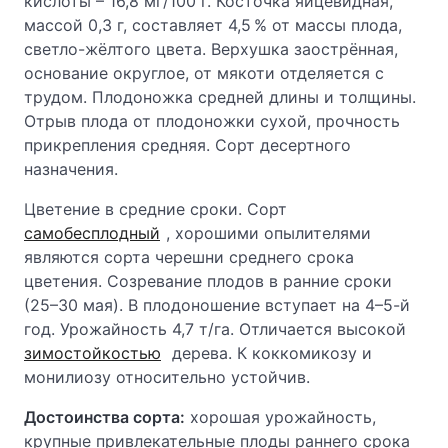
кислоты – 16,8 мг/100 г. Косточка яйцевидная,
массой 0,3 г, составляет 4,5 % от массы плода,
светло-жёлтого цвета. Верхушка заострённая,
основание округлое, от мякоти отделяется с
трудом. Плодоножка средней длины и толщины.
Отрыв плода от плодоножки сухой, прочность
прикрепления средняя. Сорт десертного
назначения.
Цветение в средние сроки. Сорт
самобесплодный
, хорошими опылителями
являются сорта черешни среднего срока
цветения. Созревание плодов в ранние сроки
(25–30 мая). В плодоношение вступает на 4–5-й
год. Урожайность 4,7 т/га. Отличается высокой
зимостойкостью
дерева. К коккомикозу и
монилиозу относительно устойчив.
Достоинства сорта:
хорошая урожайность,
крупные привлекательные плоды раннего срока