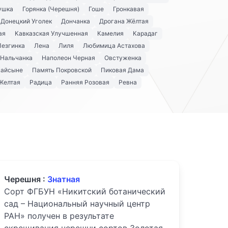
ушка
Горянка (Черешня)
Гоше
Гронкавая
Донецкий Уголек
Дончанка
Дрогана Жёлтая
ая
Кавказская Улучшенная
Камелия
Карадаг
Лезгинка
Лена
Лиля
Любимица Астахова
Нальчанка
Наполеон Черная
Овстуженка
Кайсыне
Память Покровской
Пиковая Дама
Желтая
Радица
Ранняя Розовая
Ревна
Черешня :
Знатная
Сорт ФГБУН «Никитский ботанический
сад – Национальный научный центр
РАН» получен в результате