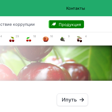
Контакты
ствие коррупции
Продукция
34
29
18
16
9
4
Ипуть