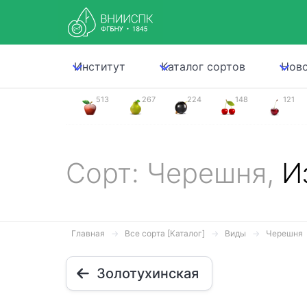
Институт
Каталог сортов
Нов
513
267
224
148
121
Сорт: Черешня,
И
Главная
Все сорта [Каталог]
Виды
Черешня
Золотухинская