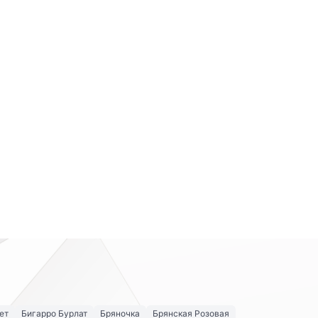
ет
Бигарро Бурлат
Бряночка
Брянская Розовая