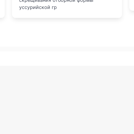
скрещивания отборной формы
уссурийской гр