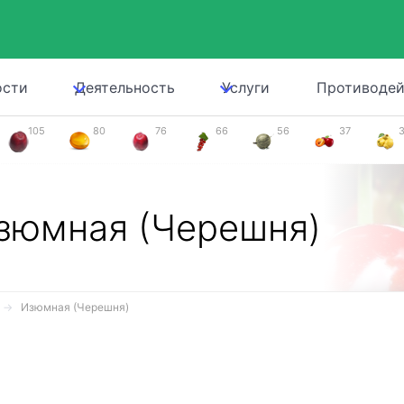
ости
Деятельность
Услуги
Противодей
105
80
76
66
56
37
зюмная (Черешня)
Изюмная (Черешня)