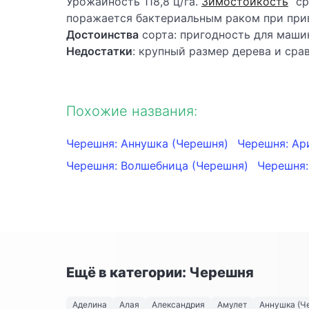
Урожайность 118,8 ц/га.
Зимостойкость
ср
поражается бактериальным раком при прив
Достоинства
сорта: пригодность для маши
Недостатки
: крупный размер дерева и сра
Похожие названия:
Черешня: Аннушка (Черешня)
Черешня: Ар
Черешня: Волшебница (Черешня)
Черешня:
Ещё в категории: Черешня
Аделина
Алая
Александрия
Амулет
Аннушка (Ч