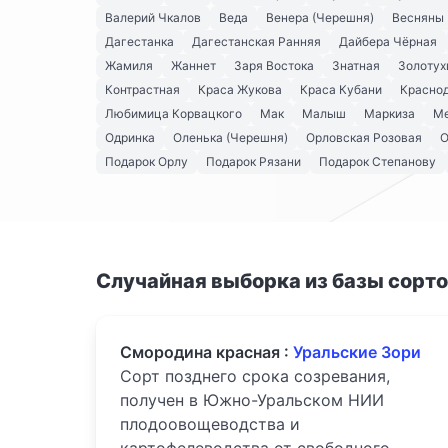
Валерий Чкалов
Веда
Венера (Черешня)
Весняны
Дагестанка
Дагестанская Ранняя
Дайбера Чёрная
Жамиля
Жаннет
Заря Востока
Знатная
Золотух
Контрастная
Краса Жукова
Краса Кубани
Краснод
Любимица Корвацкого
Мак
Малыш
Маркиза
Ме
Одринка
Оленька (Черешня)
Орловская Розовая
О
Подарок Орлу
Подарок Рязани
Подарок Степанову
Случайная выборка из базы сорт
Смородина красная :
Уральские Зори
Сорт позднего срока созревания,
получен в Южно-Уральском НИИ
плодоовощеводства и