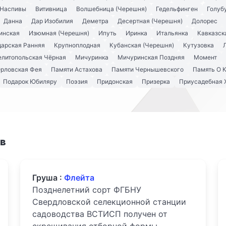
 Наспивы
Витивница
Волшебница (Черешня)
Гедельфинген
Голуб
Данна
Дар Изобилия
Деметра
Десертная (Черешня)
Долорес
инская
Изюмная (Черешня)
Ипуть
Иринка
Итальянка
Кавказск
арская Ранняя
Крупноплодная
Кубанская (Черешня)
Кутузовка
литопольская Чёрная
Мичуринка
Мичуринская Поздняя
Момент
рловская Фея
Памяти Астахова
Памяти Чернышевского
Память О 
Подарок Юбиляру
Поэзия
Придонская
Призерка
Приусадебная 
ов
Груша :
Флейта
Позднелетний сорт ФГБНУ
Свердловской селекционной станции
садоводства ВСТИСП получен от