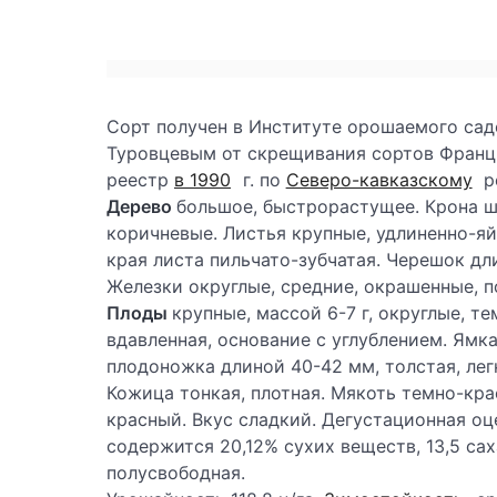
Сорт получен в Институте орошаемого сад
Туровцевым от скрещивания сортов Франц 
реестр
в 1990
г. по
Северо-кавказскому
р
Дерево
большое, быстрорастущее. Крона ша
коричневые. Листья крупные, удлиненно-яй
края листа пильчато-зубчатая. Черешок дл
Железки округлые, средние, окрашенные, по
Плоды
крупные, массой 6-7 г, округлые, т
вдавленная, основание с углублением. Ямк
плодоножка длиной 40-42 мм, толстая, лег
Кожица тонкая, плотная. Мякоть темно-крас
красный. Вкус сладкий. Дегустационная оце
содержится 20,12% cyxиx веществ, 13,5 сах
полусвободная.