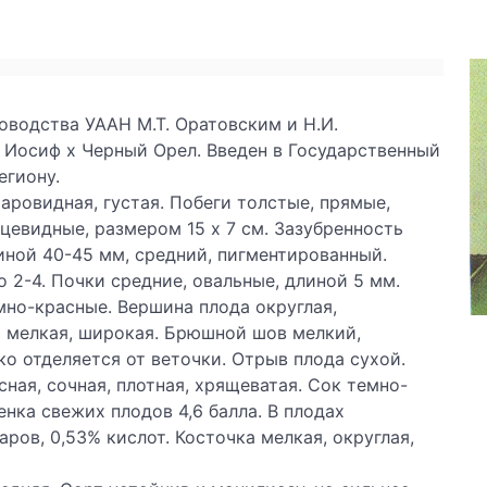
оводства УААН М.Т. Оратовским и Н.И.
Иосиф х Черный Орел. Введен в Государственный
егиону.
ровидная, густая. Побеги толстые, прямые,
цевидные, размером 15 х 7 см. Зазубренность
иной 40-45 мм, средний, пигментированный.
 2-4. Почки средние, овальные, длиной 5 мм.
емно-красные. Вершина плода округлая,
а мелкая, широкая. Брюшной шов мелкий,
ко отделяется от веточки. Отрыв плода сухой.
ная, сочная, плотная, хрящеватая. Сок темно-
нка свежих плодов 4,6 балла. В плодах
аров, 0,53% кислот. Косточка мелкая, округлая,