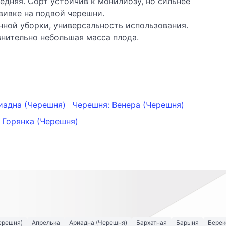
едняя. Сорт устойчив к монилиозу, но сильнее
ивке на подвой черешни.
нной уборки, универсальность использования.
внительно небольшая масса плода.
иадна (Черешня)
Черешня: Венера (Черешня)
 Горянка (Черешня)
ерешня)
Апрелька
Ариадна (Черешня)
Бархатная
Барыня
Берек