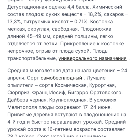
Дегустационная оценка 4,4 балла. Химический
состав плодов: сухих веществ – 18,2%, сахаров –
13,3%, титруемых кислот – 0,71%. Косточка
мелкая, округлая, свободная. Плодоножка
длиной 45–49 мм, средней толщины, легко
отделяется от ветки. Прикрепление к косточке
непрочное, отрыв от плода сухой. Плоды
транспортабельные,
универсального назначения
.
Средняя многолетняя дата начала цветения – 24
апреля. Сорт
самобесплодный
. Лучшие
опылители – сорта Космическая, Курортная,
Сюрприз, Франц Иосиф, Бигарро Оратовского,
Дайбера черная, Крупноплодная. В условиях
Мелитополя плоды созревают 17–24 июня.
Привитые деревья вступают в плодоношение на
4-й год и быстро наращивают урожай. Средний
урожай сорта в 16-летнем возрасте составляет
78,0 кг/дер. Сорт устойчив к монилиозу.