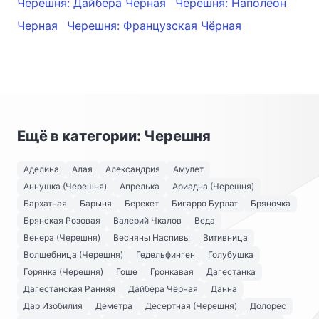
Черешня: Дайбера Чёрная
Черешня: Наполеон
Черная
Черешня: Французская Чёрная
Ещё в категории: Черешня
Аделина
Алая
Александрия
Амулет
Аннушка (Черешня)
Апрелька
Ариадна (Черешня)
Бархатная
Барыня
Берекет
Бигарро Бурлат
Бряночка
Брянская Розовая
Валерий Чкалов
Веда
Венера (Черешня)
Весняны Наспивы
Витивница
Волшебница (Черешня)
Гедельфинген
Голубушка
Горянка (Черешня)
Гоше
Гронкавая
Дагестанка
Дагестанская Ранняя
Дайбера Чёрная
Данна
Дар Изобилия
Деметра
Десертная (Черешня)
Долорес