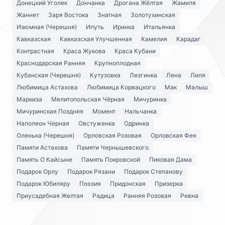
Донецкий Уголек
Дончанка
Дрогана Жёлтая
Жамиля
Жаннет
Заря Востока
Знатная
Золотухинская
Изюмная (Черешня)
Ипуть
Иринка
Итальянка
Кавказская
Кавказская Улучшенная
Камелия
Карадаг
Контрастная
Краса Жукова
Краса Кубани
Краснодарская Ранняя
Крупноплодная
Кубанская (Черешня)
Кутузовка
Лезгинка
Лена
Лиля
Любимица Астахова
Любимица Корвацкого
Мак
Малыш
Маркиза
Мелитопольская Чёрная
Мичуринка
Мичуринская Поздняя
Момент
Нальчанка
Наполеон Черная
Овстуженка
Одринка
Оленька (Черешня)
Орловская Розовая
Орловская Фея
Памяти Астахова
Памяти Чернышевского
Память О Кайсыне
Память Покровской
Пиковая Дама
Подарок Орлу
Подарок Рязани
Подарок Степанову
Подарок Юбиляру
Поэзия
Придонская
Призерка
Приусадебная Желтая
Радица
Ранняя Розовая
Ревна