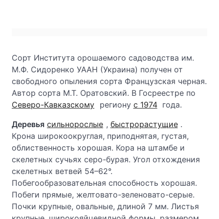
Сорт Института орошаемого садоводства им.
М.Ф. Сидоренко УААН (Украина) получен от
свободного опыления сорта Французская черная.
Автор сорта М.Т. Оратовский. В Госреестре по
Северо-Кавказскому
региону
с 1974
года.
Деревья
сильнорослые
,
быстрорастущие
.
Крона широкоокруглая, приподнятая, густая,
облиственность хорошая. Кора на штамбе и
скелетных сучьях серо-бурая. Угол отхождения
скелетных ветвей 54–62°.
Побегообразовательная способность хорошая.
Побеги прямые, желтовато-зеленовато-серые.
Почки крупные, овальные, длиной 7 мм. Листья
крупные, широкояйцевидной формы, размером