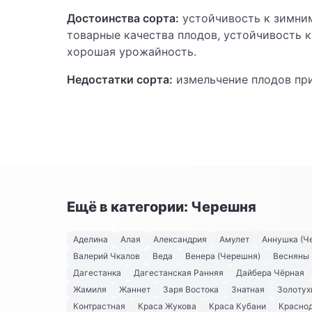
Достоинства сорта:
устойчивость к зимним
товарные качества плодов, устойчивость к
хорошая урожайность.
Недостатки сорта:
измельчение плодов при
Ещё в категории: Черешня
Аделина
Алая
Александрия
Амулет
Аннушка (Ч
Валерий Чкалов
Веда
Венера (Черешня)
Весняны
Дагестанка
Дагестанская Ранняя
Дайбера Чёрная
Жамиля
Жаннет
Заря Востока
Знатная
Золотух
Контрастная
Краса Жукова
Краса Кубани
Краснод