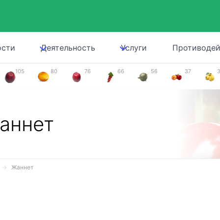
ости
Деятельность
Услуги
Противодей
105
80
76
66
56
37
аннет
Жаннет