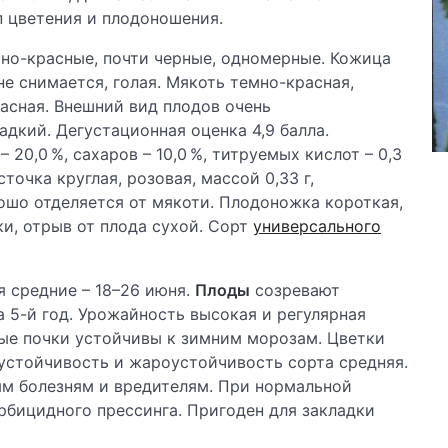
п цветения и плодоношения.
мно-красные, почти черные, одномерные. Кожица
не снимается, голая. Мякоть темно-красная,
асная. Внешний вид плодов очень
адкий. Дегустационная оценка 4,9 балла.
 20,0 %, сахаров – 10,0 %, титруемых кислот – 0,3
сточка круглая, розовая, массой 0,33 г,
ошо отделяется от мякоти. Плодоножка короткая,
ки, отрыв от плода сухой. Сорт
универсального
я средние – 18–26 июня.
Плоды
созревают
 5-й год. Урожайность высокая и регулярная
вные почки устойчивы к зимним морозам. Цветки
устойчивость и жароустойчивость сорта средняя.
м болезням и вредителям. При нормальной
рбицидного прессинга. Пригоден для закладки