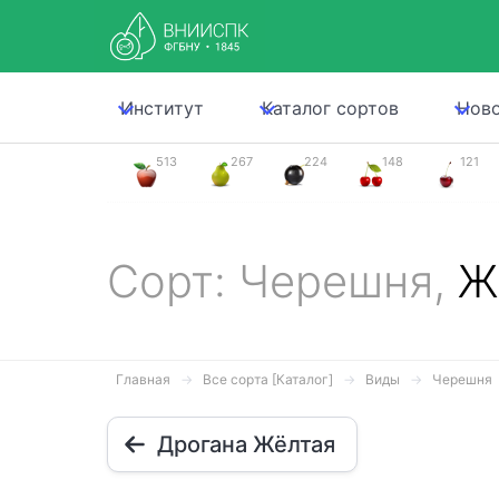
Институт
Каталог сортов
Нов
513
267
224
148
121
Сорт: Черешня,
Ж
Главная
Все сорта [Каталог]
Виды
Черешня
Дрогана Жёлтая