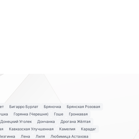
ет
Бигарро Бурлат
Бряночка
Брянская Розовая
ушка
Горянка (Черешня)
Гоше
Гронкавая
Донецкий Уголек
Дончанка
Дрогана Жёлтая
ая
Кавказская Улучшенная
Камелия
Карадаг
Лезгинка
Лена
Лиля
Любимица Астахова