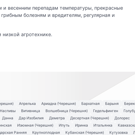
 и весенним перепадам температуры, прекрасные
 грибным болезням и вредителям, регулярная и
 низкой агротехнике.
ерешня)
Апрелька
Ариадна (Черешня)
Бархатная
Барыня
Берек
 Наспивы
Витивница
Волшебница (Черешня)
Гедельфинген
Голуб
Данна
Дар Изобилия
Деметра
Десертная (Черешня)
Долорес
инская
Изюмная (Черешня)
Ипуть
Иринка
Итальянка
Кавказск
арская Ранняя
Крупноплодная
Кубанская (Черешня)
Кутузовка