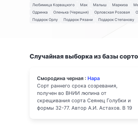
Любимица Корвацкого
Мак
Малыш
Маркиза
Ме
Одринка
Оленька (Черешня)
Орловская Розовая
О
Подарок Орлу
Подарок Рязани
Подарок Степанову
Случайная выборка из базы сорт
Смородина черная :
Нара
Сорт раннего срока созревания,
получен во ВНИИ люпина от
скрещивания сорта Сеянец Голубки и
формы 32-77. Автор А.И. Астахов. В 19