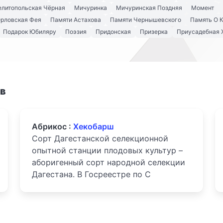
литопольская Чёрная
Мичуринка
Мичуринская Поздняя
Момент
рловская Фея
Памяти Астахова
Памяти Чернышевского
Память О 
Подарок Юбиляру
Поэзия
Придонская
Призерка
Приусадебная 
ов
Абрикос :
Хекобарш
Сорт Дагестанской селекционной
опытной станции плодовых культур –
аборигенный сорт народной селекции
Дагестана. В Госреестре по С