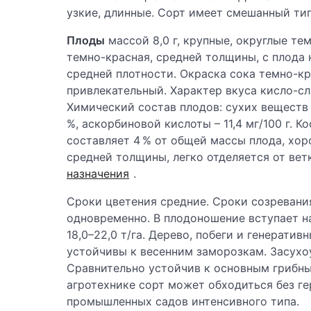
узкие, длинные. Сорт имеет смешанный ти
Плоды
массой 8,0 г, крупные, округлые те
темно-красная, средней толщины, с плода 
средней плотности. Окраска сока темно-кр
привлекательный. Характер вкуса кисло-сл
Химический состав плодов: сухих веществ –
%, аскорбиновой кислоты – 11,4 мг/100 г. Ко
составляет 4 % от общей массы плода, хор
средней толщины, легко отделяется от вет
назначения
.
Сроки цветения средние. Сроки созревани
одновременно. В плодоношение вступает на
18,0–22,0 т/га. Дерево, побеги и генерати
устойчивы к весенним заморозкам. Засухо
Сравнительно устойчив к основным грибны
агротехнике сорт может обходиться без ге
промышленных садов интенсивного типа.