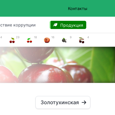
Контакты
ствие коррупции
Продукция
34
29
18
16
9
4
Золотухинская