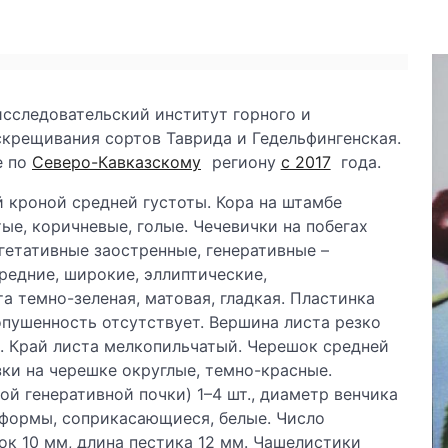
сследовательский институт горного и
скрещивания сортов Таврида и Гедельфингенская.
е по
Северо-Кавказскому
региону
с 2017
года.
 кроной средней густоты. Кора на штамбе
ые, коричневые, голые. Чечевички на побегах
гетативные заостренные, генеративные –
средние, широкие, эллиптические,
а темно-зеленая, матовая, гладкая. Пластинка
опушенность отсутствует. Вершина листа резко
е. Край листа мелкопильчатый. Черешок средней
ки на черешке округлые, темно-красные.
ой генеративной почки) 1–4 шт., диаметр венчика
 формы, соприкасающиеся, белые. Число
ок 10 мм, длина пестика 12 мм. Чашелистики