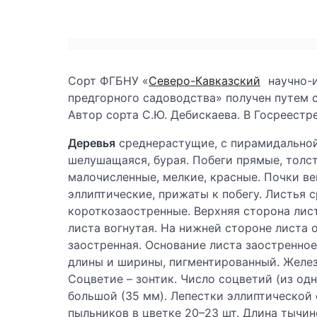
Сорт ФГБНУ «
Северо-Кавказский
научно-и
предгорного садоводства» получен путем 
Автор сорта С.Ю. Дебискаева. В Госреестр
Деревья
среднерастущие, с пирамидальной
шелушащаяся, бурая. Побеги прямые, толст
малочисленные, мелкие, красные. Почки ве
эллиптические, прижаты к побегу. Листья 
короткозаостренные. Верхняя сторона лист
листа вогнутая. На нижней стороне листа 
заостренная. Основание листа заостренно
длины и ширины, пигментированный. Желез
Соцветие – зонтик. Число соцветий (из одн
большой (35 мм). Лепестки эллиптической
пыльников в цветке 20–23 шт. Длина тычин