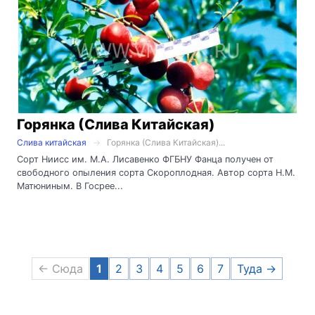
Горянка (Слива Китайская)
Слива китайская
Горянка (Слива Китайская)...
Сорт Ниисс им. М.А. Лисавенко ФГБНУ Фанца получен от
свободного опыления сорта Скороплодная. Автор сорта Н.М.
Матюниным. В Госрее...
← Сюда
1
2
3
4
5
6
7
Туда →