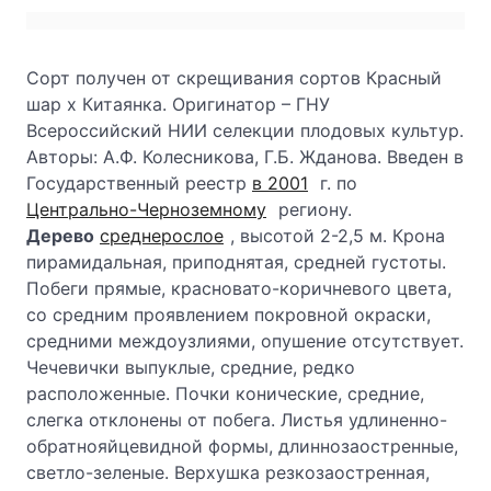
Сорт получен от скрещивания сортов Красный
шар х Китаянка. Оригинатор – ГНУ
Всероссийский НИИ селекции плодовых культур.
Авторы: А.Ф. Колесникова, Г.Б. Жданова. Введен в
Государственный реестр
в 2001
г. по
Центрально-Черноземному
региону.
Дерево
среднерослое
, высотой 2-2,5 м. Крона
пирамидальная, приподнятая, средней густоты.
Побеги прямые, красновато-коричневого цвета,
со средним проявлением покровной окраски,
средними междоузлиями, опушение отсутствует.
Чечевички выпуклые, средние, редко
расположенные. Почки конические, средние,
слегка отклонены от побега. Листья удлиненно-
обратнояйцевидной формы, длиннозаостренные,
светло-зеленые. Верхушка резкозаостренная,