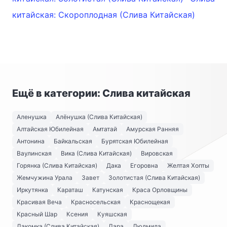
китайская: Скороплодная (Слива Китайская)
Ещё в категории: Слива китайская
Аленушка
Алёнушка (Слива Китайская)
Алтайская Юбилейная
Амтатай
Амурская Ранняя
Антонина
Байкальская
Бурятская Юбилейная
Ваулинская
Вика (Слива Китайская)
Вировская
Горянка (Слива Китайская)
Дака
Егоровна
Желтая Хопты
Жемчужина Урала
Завет
Золотистая (Слива Китайская)
Иркутянка
Караташ
Катунская
Краса Орловщины
Красивая Веча
Красносельская
Краснощекая
Красный Шар
Ксения
Куяшская
Лакомка (Слива Китайская)
Лара
Людмила