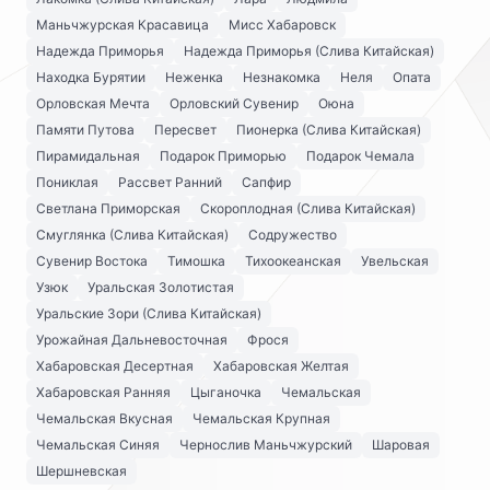
Маньчжурская Красавица
Мисс Хабаровск
Надежда Приморья
Надежда Приморья (Слива Китайская)
Находка Бурятии
Неженка
Незнакомка
Неля
Опата
Орловская Мечта
Орловский Сувенир
Оюна
Памяти Путова
Пересвет
Пионерка (Слива Китайская)
Пирамидальная
Подарок Приморью
Подарок Чемала
Пониклая
Рассвет Ранний
Сапфир
Светлана Приморская
Скороплодная (Слива Китайская)
Смуглянка (Слива Китайская)
Содружество
Сувенир Востока
Тимошка
Тихоокеанская
Увельская
Узюк
Уральская Золотистая
Уральские Зори (Слива Китайская)
Урожайная Дальневосточная
Фрося
Хабаровская Десертная
Хабаровская Желтая
Хабаровская Ранняя
Цыганочка
Чемальская
Чемальская Вкусная
Чемальская Крупная
Чемальская Синяя
Чернослив Маньчжурский
Шаровая
Шершневская