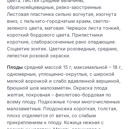
цвета. Листья средней величины,
обратнояйцевидные, резко-заостренные.
Листовая пластинка сильно вогнутая, изогнута
вниз, с пильчато-городчатым краем, светло-
зеленого цвета, матовая. Черешок листа тонкий,
короткий бордового цвета. Прилистники
короткие, слаборассеченные рано опадающие.
Соцветие зонтик. Цветки розовидные, средние,
лепестки розовой окраски.
Плоды
средней массой 15 г, максимальной – 18 г,
одномерные, уплощенно-округлые, с широкой
мелкой воронкой и слабо вдавленной вершиной,
брюшной шов малозаметен. Окраска плода
желтая, покровная – фиолетово-бордовая по
всему плоду. Подкожные точки многочисленные
малозаметные. Плодоножка короткая, толстая,
плохо отделяется от ветки, со слабым
прикреплением к плоду. Кожица нежная с