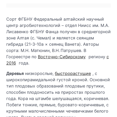
Сорт ФГБНУ Федеральный алтайский научный
центр агробиотехнологий – отдел Ниисс им. М.А.
Лисавенко ФГБНУ Фанца получен в среднегорной
зоне Алтая (с. Чемал) и является сеянцем
гибрида (21-3-10а × сеянец Ванета). Авторы
сорта: М.Н. Матюнин, В.Н. Патрушев. В
Госреестре по
Восточно-Сибирскому
региону
с
2016
года.
Деревья
низкорослые,
быстрорастущие
, с
широкопирамидальной густой кроной. Основной
тип плодовых образований плодовые прутики,
способен плодоносить на приростах прошлого
года. Кора на штамбе шелушащаяся, коричневая.
Побеги тонкие, прямые, буровато-коричневые, с
крупными малочисленными чечевичками белого