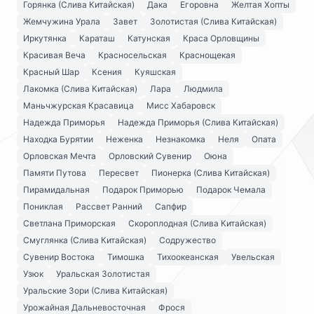
Горянка (Слива Китайская)
Дака
Егоровна
Желтая Хопты
Жемчужина Урала
Завет
Золотистая (Слива Китайская)
Иркутянка
Караташ
Катунская
Краса Орловщины
Красивая Веча
Красносельская
Краснощекая
Красный Шар
Ксения
Куяшская
Лакомка (Слива Китайская)
Лара
Людмила
Маньчжурская Красавица
Мисс Хабаровск
Надежда Приморья
Надежда Приморья (Слива Китайская)
Находка Бурятии
Неженка
Незнакомка
Неля
Опата
Орловская Мечта
Орловский Сувенир
Оюна
Памяти Путова
Пересвет
Пионерка (Слива Китайская)
Пирамидальная
Подарок Приморью
Подарок Чемала
Пониклая
Рассвет Ранний
Сапфир
Светлана Приморская
Скороплодная (Слива Китайская)
Смуглянка (Слива Китайская)
Содружество
Сувенир Востока
Тимошка
Тихоокеанская
Увельская
Узюк
Уральская Золотистая
Уральские Зори (Слива Китайская)
Урожайная Дальневосточная
Фрося