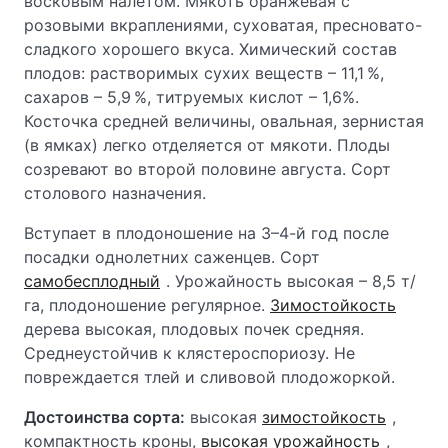
восковым налетом. Мякоть оранжевая с
розовыми вкраплениями, суховатая, пресновато-
сладкого хорошего вкуса. Химический состав
плодов: растворимых сухих веществ – 11,1 %,
сахаров – 5,9 %, титруемых кислот – 1,6%.
Косточка средней величины, овальная, зернистая
(в ямках) легко отделяется от мякоти. Плоды
созревают во второй половине августа. Сорт
столового назначения.
Вступает в плодоношение на 3–4-й год после
посадки однолетних саженцев. Сорт
самобесплодный
. Урожайность высокая – 8,5 т/
га, плодоношение регулярное.
Зимостойкость
дерева высокая, плодовых почек средняя.
Среднеустойчив к клястероспориозу. Не
повреждается тлей и сливовой плодожоркой.
Достоинства сорта:
высокая
зимостойкость
,
компактность кроны,
высокая урожайность
,