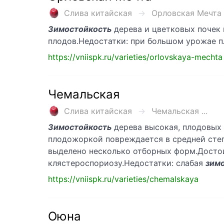
Слива китайская
Орловская Мечта .
Зимостойкость
дерева и цветковых почек
плодов.Недостатки: при большом урожае п
https://vniispk.ru/varieties/orlovskaya-mechta
Чемальская
Слива китайская
Чемальская ...
Зимостойкость
дерева высокая, плодовых 
плодожоркой повреждается в средней степе
выделено несколько отборных форм.Досто
клястероспориозу.Недостатки: слабая
зим
https://vniispk.ru/varieties/chemalskaya
Оюна