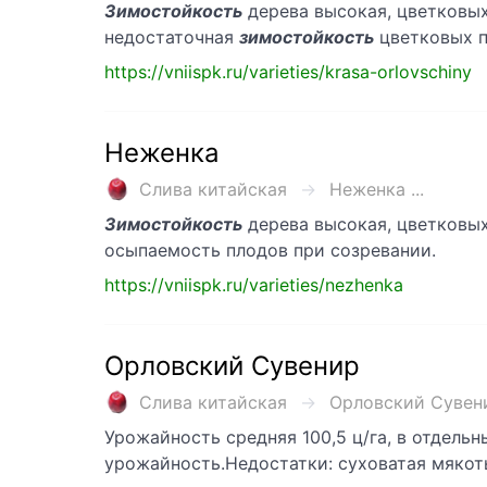
Зимостойкость
дерева высокая, цветковых
недостаточная
зимостойкость
цветковых п
https://vniispk.ru/varieties/krasa-orlovschiny
Неженка
Слива китайская
Неженка ...
Зимостойкость
дерева высокая, цветковых
осыпаемость плодов при созревании.
https://vniispk.ru/varieties/nezhenka
Орловский Сувенир
Слива китайская
Орловский Сувенир
Урожайность средняя 100,5 ц/га, в отдельн
урожайность.Недостатки: суховатая мякот