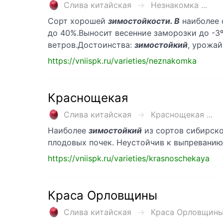
Слива китайская
Незнакомка ...
Сорт хорошей
зимостойкости. В
наиболее 
до 40%.Выносит весенние заморозки до -3
ветров.Достоинства:
зимостойкий
, урожа
https://vniispk.ru/varieties/neznakomka
Краснощекая
Слива китайская
Краснощекая ...
Наиболее
зимостойкий
из сортов сибирско
плодовых почек. Неустойчив к выпреванию
https://vniispk.ru/varieties/krasnoschekaya
Краса Орловщины
Слива китайская
Краса Орловщины 