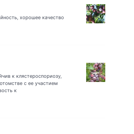
йность, хорошее качество
йчив к клястероспориозу,
потомстве с ее участием
вость к