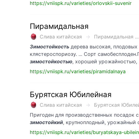
https://vniispk.ru/varieties/orlovskii-suvenir
Пирамидальная
Слива китайская
Пирамидальная ...
Зимостойкость
дерева высокая, плодовых 
клястероспориозу. ... Сорт самобесплоден
зимостойкостью
, хорошей урожайностью, 
https://vniispk.ru/varieties/piramidalnaya
Бурятская Юбилейная
Слива китайская
Бурятская Юбилейн
Пригоден для производственных посадок с
зимостойкий
, крупноплодный, урожайный 
https://vniispk.ru/varieties/buryatskaya-ubilei