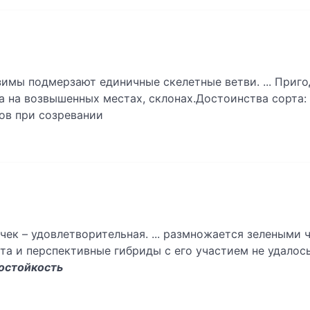
зимы подмерзают единичные скелетные ветви. ... Приг
а на возвышенных местах, склонах.Достоинства сорта:
ов при созревании
чек – удовлетворительная. ... размножается зелеными
рта и перспективные гибриды с его участием не удалось
остойкость