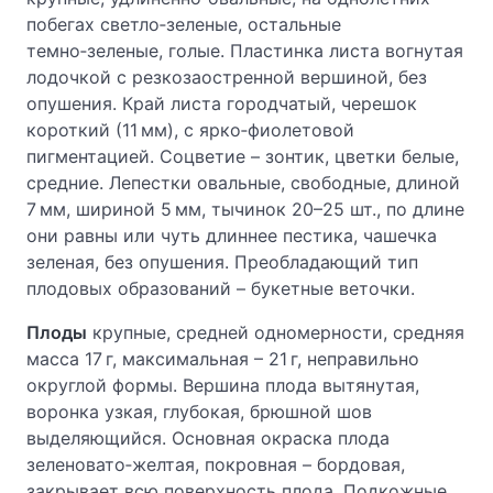
побегах светло‑зеленые, остальные
темно‑зеленые, голые. Пластинка листа вогнутая
лодочкой с резкозаостренной вершиной, без
опушения. Край листа городчатый, черешок
короткий (11 мм), с ярко‑фиолетовой
пигментацией. Соцветие – зонтик, цветки белые,
средние. Лепестки овальные, свободные, длиной
7 мм, шириной 5 мм, тычинок 20–25 шт., по длине
они равны или чуть длиннее пестика, чашечка
зеленая, без опушения. Преобладающий тип
плодовых образований – букетные веточки.
Плоды
крупные, средней одномерности, средняя
масса 17 г, максимальная – 21 г, неправильно
округлой формы. Вершина плода вытянутая,
воронка узкая, глубокая, брюшной шов
выделяющийся. Основная окраска плода
зеленовато‑желтая, покровная – бордовая,
закрывает всю поверхность плода. Подкожные