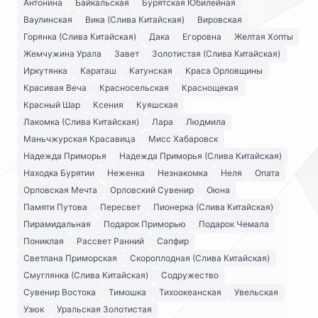
Антонина
Байкальская
Бурятская Юбилейная
Ваулинская
Вика (Слива Китайская)
Вировская
Горянка (Слива Китайская)
Дака
Егоровна
Желтая Хопты
Жемчужина Урала
Завет
Золотистая (Слива Китайская)
Иркутянка
Караташ
Катунская
Краса Орловщины
Красивая Веча
Красносельская
Краснощекая
Красный Шар
Ксения
Куяшская
Лакомка (Слива Китайская)
Лара
Людмила
Маньчжурская Красавица
Мисс Хабаровск
Надежда Приморья
Надежда Приморья (Слива Китайская)
Находка Бурятии
Неженка
Незнакомка
Неля
Опата
Орловская Мечта
Орловский Сувенир
Оюна
Памяти Путова
Пересвет
Пионерка (Слива Китайская)
Пирамидальная
Подарок Приморью
Подарок Чемала
Пониклая
Рассвет Ранний
Сапфир
Светлана Приморская
Скороплодная (Слива Китайская)
Смуглянка (Слива Китайская)
Содружество
Сувенир Востока
Тимошка
Тихоокеанская
Увельская
Узюк
Уральская Золотистая