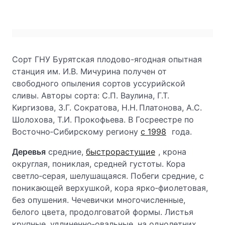
Сорт ГНУ Бурятская плодово-ягодная опытная
станция им. И.В. Мичурина получен от
свободного опыления сортов уссурийской
сливы. Авторы сорта: С.П. Ваулина, Г.Т.
Киргизова, З.Г. Сократова, Н.Н. Платонова, А.С.
Шолохова, Т.И. Прокофьева. В Госреестре по
Восточно‑Сибирскому региону
с 1998
года.
Деревья
средние,
быстрорастущие
, крона
округлая, пониклая, средней густоты. Кора
светло‑серая, шелушащаяся. Побеги средние, с
поникающей верхушкой, кора ярко‑фиолетовая,
без опушения. Чечевички многочисленные,
белого цвета, продолговатой формы. Листья
крупные, удлиненно‑овальные, на однолетних