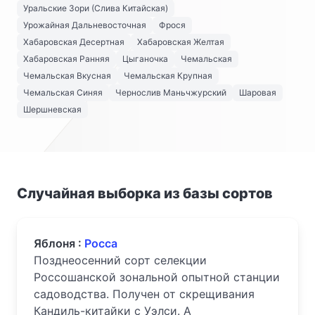
Уральские Зори (Слива Китайская)
Урожайная Дальневосточная
Фрося
Хабаровская Десертная
Хабаровская Желтая
Хабаровская Ранняя
Цыганочка
Чемальская
Чемальская Вкусная
Чемальская Крупная
Чемальская Синяя
Чернослив Маньчжурский
Шаровая
Шершневская
Случайная выборка из базы сортов
Яблоня :
Росса
Позднеосенний сорт селекции
Россошанской зональной опытной станции
садоводства. Получен от скрещивания
Кандиль-китайки с Уэлси. А