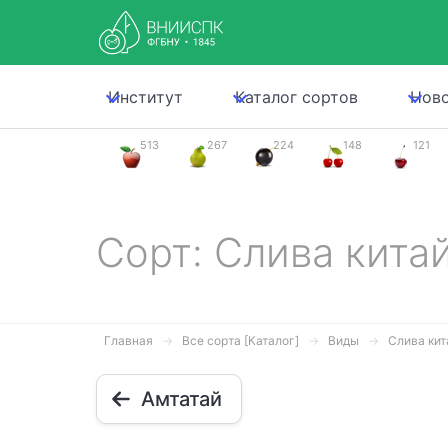
Институт
Каталог сортов
Нов
513
267
224
148
121
Сорт: Слива кита
Главная
Все сорта [Каталог]
Виды
Слива кит
Амтатай