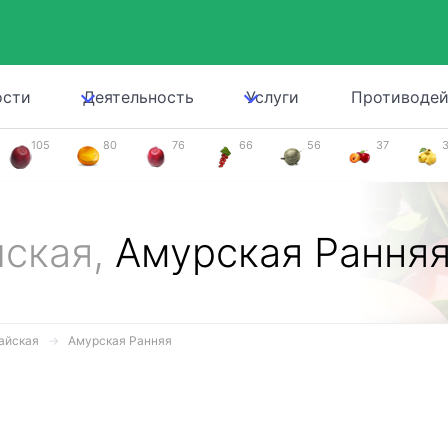
ости
Деятельность
Услуги
Противодей
105
80
76
66
56
37
йская,
Амурская Рання
айская
Амурская Ранняя