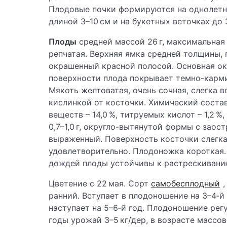
Плодовые почки формируются на однолетни
длиной 3–10 см и на букетных веточках до 
Плоды
средней массой 26 г, максимальная 
репчатая. Верхняя ямка средней толщины, г
окрашенный красной полосой. Основная ок
поверхности плода покрывает темно-карм
Мякоть желтоватая, очень сочная, слегка в
кислинкой от косточки. Химический состав
веществ – 14,0 %, титруемых кислот – 1,2 %
0,7–1,0 г, округло-вытянутой формы с заос
выраженный. Поверхность косточки слегка 
удовлетворительно. Плодоножка короткая
дождей плоды устойчивы к растрескиванию
Цветение с 22 мая. Сорт
самобесплодный
ранний. Вступает в плодоношение на 3–4‑й
наступает на 5–6‑й год. Плодоношение рег
годы урожай 3–5 кг/дер, в возрасте массо