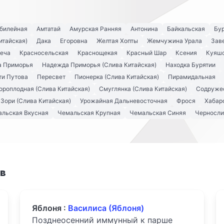
билейная
Амтатай
Амурская Ранняя
Антонина
Байкальская
Бу
итайская)
Дака
Егоровна
Желтая Хопты
Жемчужина Урала
Зав
Веча
Красносельская
Краснощекая
Красный Шар
Ксения
Куяш
а Приморья
Надежда Приморья (Слива Китайская)
Находка Бурятии
ти Путова
Пересвет
Пионерка (Слива Китайская)
Пирамидальная
ороплодная (Слива Китайская)
Смуглянка (Слива Китайская)
Содруже
 Зори (Слива Китайская)
Урожайная Дальневосточная
Фрося
Хабар
льская Вкусная
Чемальская Крупная
Чемальская Синяя
Черносли
ов
Яблоня :
Василиса (Яблоня)
Позднеосенний иммунный к парше