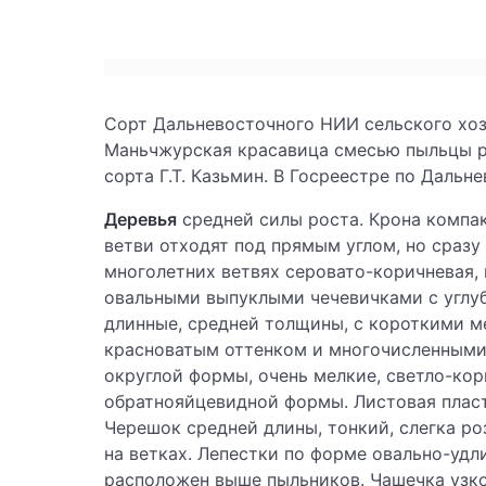
Сорт Дальневосточного НИИ сельского хоз
Маньчжурская красавица смесью пыльцы р
сорта Г.Т. Казьмин. В Госреестре по Даль
Деревья
средней силы роста. Крона компак
ветви отходят под прямым углом, но сразу
многолетних ветвях серовато-коричневая,
овальными выпуклыми чечевичками с углуб
длинные, средней толщины, с короткими м
красноватым оттенком и многочисленными
округлой формы, очень мелкие, светло-кор
обратнояйцевидной формы. Листовая пласт
Черешок средней длины, тонкий, слегка ро
на ветках. Лепестки по форме овально-удл
расположен выше пыльников. Чашечка узко