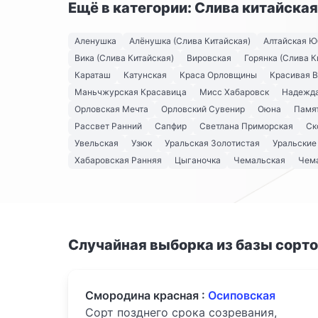
Ещё в категории: Слива китайская
Аленушка
Алёнушка (Слива Китайская)
Алтайская Ю
Вика (Слива Китайская)
Вировская
Горянка (Слива К
Караташ
Катунская
Краса Орловщины
Красивая 
Маньчжурская Красавица
Мисс Хабаровск
Надежд
Орловская Мечта
Орловский Сувенир
Оюна
Памя
Рассвет Ранний
Сапфир
Светлана Приморская
Ск
Увельская
Узюк
Уральская Золотистая
Уральские
Хабаровская Ранняя
Цыганочка
Чемальская
Чема
Случайная выборка из базы сорт
Смородина красная :
Осиповская
Сорт позднего срока созревания,