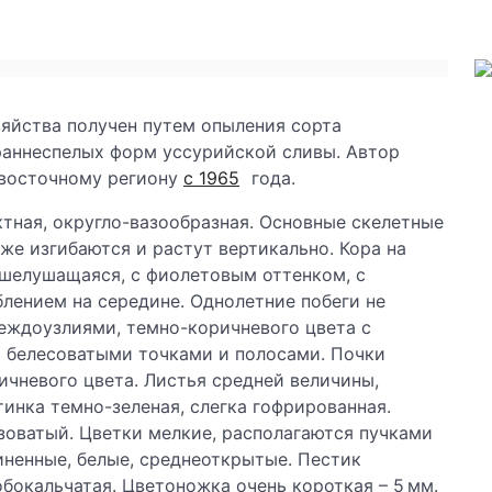
яйства получен путем опыления сорта
аннеспелых форм уссурийской сливы. Автор
невосточному региону
с 1965
года.
тная, округло-вазообразная. Основные скелетные
 же изгибаются и растут вертикально. Кора на
 шелушащаяся, с фиолетовым оттенком, с
лением на середине. Однолетние побеги не
еждоузлиями, темно-коричневого цвета с
 белесоватыми точками и полосами. Почки
ичневого цвета. Листья средней величины,
инка темно-зеленая, слегка гофрированная.
зоватый. Цветки мелкие, располагаются пучками
иненные, белые, среднеоткрытые. Пестик
бокальчатая. Цветоножка очень короткая – 5 мм.