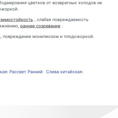
Подмерзания цветков от возвратных холодов не
ожоркой.
я
зимостойкость
, слабая повреждаемость
лажнению,
раннее созревание
.
, повреждение монилиозом и плодожоркой.
кая: Рассвет Ранний
Слива китайская: