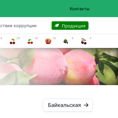
Контакты
ствие коррупции
Продукция
34
29
18
16
9
4
я
Байкальская