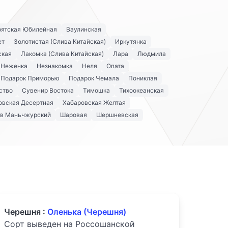
рятская Юбилейная
Ваулинская
ет
Золотистая (Слива Китайская)
Иркутянка
ская
Лакомка (Слива Китайская)
Лара
Людмила
Неженка
Незнакомка
Неля
Опата
Подарок Приморью
Подарок Чемала
Пониклая
ство
Сувенир Востока
Тимошка
Тихоокеанская
овская Десертная
Хабаровская Желтая
в Маньчжурский
Шаровая
Шершневская
Черешня :
Оленька (Черешня)
Сорт выведен на Россошанской