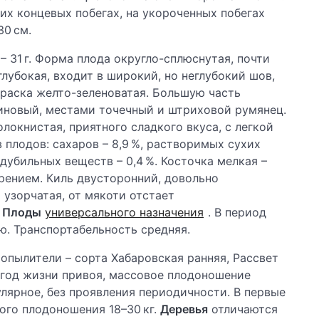
х концевых побегах, на укороченных побегах
30 см.
– 31 г. Форма плода округло-сплюснутая, почти
лубокая, входит в широкий, но неглубокий шов,
раска желто-зеленоватая. Большую часть
иновый, местами точечный и штриховой румянец.
олокнистая, приятного сладкого вкуса, с легкой
 плодов: сахаров – 8,9 %, растворимых сухих
, дубильных веществ – 0,4 %. Косточка мелкая –
трением. Киль двусторонний, довольно
узорчатая, от мякоти отстает
.
Плоды
универсального назначения
. В период
. Транспортабельность средняя.
, опылители – сорта Хабаровская ранняя, Рассвет
 год жизни привоя, массовое плодоношение
улярное, без проявления периодичности. В первые
вого плодоношения 18–30 кг.
Деревья
отличаются