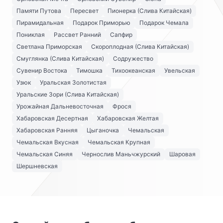
Памяти Путова
Пересвет
Пионерка (Слива Китайская)
Пирамидальная
Подарок Приморью
Подарок Чемала
Пониклая
Рассвет Ранний
Сапфир
Светлана Приморская
Скороплодная (Слива Китайская)
Смуглянка (Слива Китайская)
Содружество
Сувенир Востока
Тимошка
Тихоокеанская
Увельская
Узюк
Уральская Золотистая
Уральские Зори (Слива Китайская)
Урожайная Дальневосточная
Фрося
Хабаровская Десертная
Хабаровская Желтая
Хабаровская Ранняя
Цыганочка
Чемальская
Чемальская Вкусная
Чемальская Крупная
Чемальская Синяя
Чернослив Маньчжурский
Шаровая
Шершневская