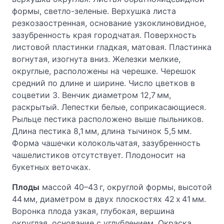
формы, светло-зеленые. Верхушка листа
резкозаостренная, основание узкоклиновидное,
зазубренность края городчатая. Поверхность
листовой пластинки гладкая, матовая. Пластинка
вогнутая, изогнута вниз. Железки мелкие,
округлые, расположены на черешке. Черешок
средний по длине и ширине. Число цветков в
соцветии 3. Венчик диаметром 12,7 мм,
раскрытый. Лепестки белые, соприкасающиеся.
Рыльце пестика расположено выше пыльников.
Длина пестика 8,1 мм, длина тычинок 5,5 мм.
Форма чашечки колокольчатая, зазубренность
чашелистиков отсутствует. Плодоносит на
букетных веточках.
Плоды
массой 40–43 г, округлой формы, высотой
44 мм, диаметром в двух плоскостях 42 х 41 мм.
Воронка плода узкая, глубокая, вершина
округлая, основание с углублением. Окраска