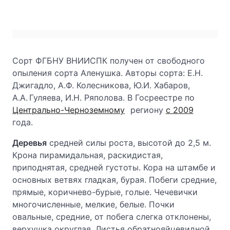
Сорт ФГБНУ ВНИИСПК получен от свободного
опыления сорта Аленушка. Авторы сорта: Е.Н.
Джигадло, А.Ф. Колесникова, Ю.И. Хабаров,
А.А. Гуляева, И.Н. Ряполова. В Госреестре по
Центрально-Черноземному
региону
с 2009
года.
Деревья
средней силы роста, высотой до 2,5 м.
Крона пирамидальная, раскидистая,
приподнятая, средней густоты. Кора на штамбе и
основных ветвях гладкая, бурая. Побеги средние,
прямые, коричнево-бурые, голые. Чечевички
многочисленные, мелкие, белые. Почки
овальные, средние, от побега слегка отклонены,
верхушка округлая. Листья обратнояйцевидной