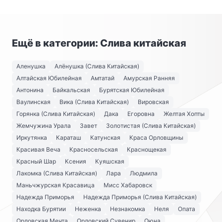
Ещё в категории: Слива китайская
Аленушка
Алёнушка (Слива Китайская)
Алтайская Юбилейная
Амтатай
Амурская Ранняя
Антонина
Байкальская
Бурятская Юбилейная
Ваулинская
Вика (Слива Китайская)
Вировская
Горянка (Слива Китайская)
Дака
Егоровна
Желтая Хопты
Жемчужина Урала
Завет
Золотистая (Слива Китайская)
Иркутянка
Караташ
Катунская
Краса Орловщины
Красивая Веча
Красносельская
Краснощекая
Красный Шар
Ксения
Куяшская
Лакомка (Слива Китайская)
Лара
Людмила
Маньчжурская Красавица
Мисс Хабаровск
Надежда Приморья
Надежда Приморья (Слива Китайская)
Находка Бурятии
Неженка
Незнакомка
Неля
Опата
Орловская Мечта
Орловский Сувенир
Оюна