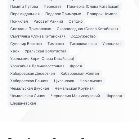
Памяти Путова
Пересвет
Пионерка (Слива Китайская)
Пирамидальная
Подарок Приморью
Подарок Чемала
Пониклая
Рассвет Ранний
Сапфир
Светлана Приморская
Скороплодная (Слива Китайская)
Смуглянка (Слива Китайская)
Содружество
Сувенир Востока
Тимошка
Тихоокеанская
Увельская
Узюк
Уральская Золотистая
Уральские Зори (Слива Китайская)
Урожайная Дальневосточная
Фрося
Хабаровская Десертная
Хабаровская Желтая
Хабаровская Ранняя
Цыганочка
Чемальская
Чемальская Вкусная
Чемальская Крупная
Чемальская Синяя
Чернослив Маньчжурский
Шаровая
Шершневская