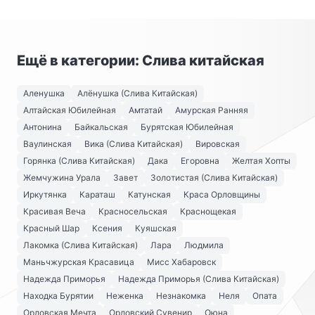
Ещё в категории: Слива китайская
Аленушка
Алёнушка (Слива Китайская)
Алтайская Юбилейная
Амтатай
Амурская Ранняя
Антонина
Байкальская
Бурятская Юбилейная
Ваулинская
Вика (Слива Китайская)
Вировская
Горянка (Слива Китайская)
Дака
Егоровна
Желтая Хопты
Жемчужина Урала
Завет
Золотистая (Слива Китайская)
Иркутянка
Караташ
Катунская
Краса Орловщины
Красивая Веча
Красносельская
Краснощекая
Красный Шар
Ксения
Куяшская
Лакомка (Слива Китайская)
Лара
Людмила
Маньчжурская Красавица
Мисс Хабаровск
Надежда Приморья
Надежда Приморья (Слива Китайская)
Находка Бурятии
Неженка
Незнакомка
Неля
Опата
Орловская Мечта
Орловский Сувенир
Оюна