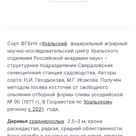
Сорт ФГБНУ «
Уральский
федеральный аграрный
научно-исследовательский центр Уральского
отделения Российской академии наук» –
структурное подразделение Свердловская
селекционная станция садоводства. Авторы
сорта: Н.И. Гвоздюкова, М.Г. Исакова. Получен
методом посева косточек от свободного
опыления отборной формы сливы уссурийской
№ 90 (1977 г). В Госреестре по
Уральскому
региону
с 2021
года.
Деревья
среднерослые
2,5–3 м, крона
раскидистая, редкая, средней облиственности.
Кора штамба и основных сучьев серая, гладкая,