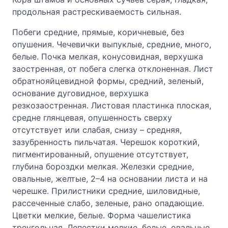
продольная растрескиваемость сильная.
Побеги средние, прямые, коричневые, без
опушения. Чечевички выпуклые, средние, много,
белые. Почка мелкая, конусовидная, верхушка
заостренная, от побега слегка отклоненная. Лист
обратнояйцевидной формы, средний, зеленый,
основание дуговидное, верхушка
резкозаостренная. Листовая пластинка плоская,
средне глянцевая, опушенность сверху
отсутствует или слабая, снизу – средняя,
зазубренность пильчатая. Черешок короткий,
пигментированный, опушение отсутствует,
глубина бороздки мелкая. Железки средние,
овальные, желтые, 2–4 на основании листа и на
черешке. Прилистники средние, шиловидные,
рассеченные слабо, зеленые, рано опадающие.
Цветки мелкие, белые. Форма чашелистика
треугольная. Лепестки мелкие, белые, овальные,