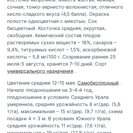
сочная, тонко-зернисто-волокнистая, отличного
кисло-сладкого вкуса (4,5 балла). Окраска
полости одноцветная с мякотью. Сок
бесцветный. Косточка средняя, округлая,
свободная. Химический состав плодов:
растворимых сухих веществ – 16%, сахаров –
9,4%, титруемых кислот – 1,5%, аскорбиновой
кислоты – 5,8 мг/100 г. Созревание раннее 25
июля-5 августа, хранятся 7–10 дней. Сорт
универсального назначения
.
Цветение среднее 12–15 мая.
Самобесплодный
.
Начало плодоношения на 3–4-й год,
плодоношение в условиях Среднего Урала
умеренное, средняя урожайность 8 кг/дер. (5,6
т/га), максимальная – 15 кг/дер. (9,7 т/га), схема
посадки 4 × 3 м. В условиях Южного Урала
средняя урожайность 11 кг/дер. (7,6 т/га),
максимальная – 19 кг/дер. (12,8 т/га), схема