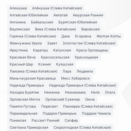
Аленушка
Алёнушка (Слива Китайская)
Алтайская Юбилейная
Амтатай
Амурская Ранняя
Антонина
Байкальская
Бурятская Юбилейная
Ваулинская
Вика (Слива Китайская)
Вировская
Горянка (Слива Китайская)
Дака
Егоровна
Желтая Хопты
Жемчужина Урала
Завет
Золотистая (Слива Китайская)
Иркутянка
Караташ
Катунская
Краса Орловщины
Красивая Веча
Красносельская
Краснощекая
Красный Шар
Ксения
Куяшская
Лакомка (Слива Китайская)
Лара
Людмила
Маньчжурская Красавица
Мисс Хабаровск
Надежда Приморья
Надежда Приморья (Слива Китайская)
Находка Бурятии
Неженка
Незнакомка
Неля
Опата
Орловская Мечта
Орловский Сувенир
Оюна
Памяти Путова
Пересвет
Пионерка (Слива Китайская)
Пирамидальная
Подарок Приморью
Подарок Чемала
Пониклая
Рассвет Ранний
Сапфир
Светлана Приморская
Скороплодная (Слива Китайская)