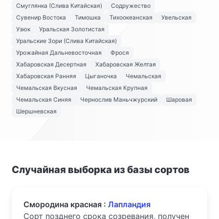
Смуглянка (Слива Китайская)
Содружество
Сувенир Востока
Тимошка
Тихоокеанская
Увельская
Узюк
Уральская Золотистая
Уральские Зори (Слива Китайская)
Урожайная Дальневосточная
Фрося
Хабаровская Десертная
Хабаровская Желтая
Хабаровская Ранняя
Цыганочка
Чемальская
Чемальская Вкусная
Чемальская Крупная
Чемальская Синяя
Чернослив Маньчжурский
Шаровая
Шершневская
Случайная выборка из базы сортов
Смородина красная :
Лапландия
Сорт позднего срока созревания, получен