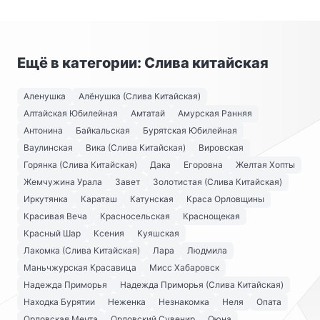
Ещё в категории: Слива китайская
Аленушка
Алёнушка (Слива Китайская)
Алтайская Юбилейная
Амтатай
Амурская Ранняя
Антонина
Байкальская
Бурятская Юбилейная
Ваулинская
Вика (Слива Китайская)
Вировская
Горянка (Слива Китайская)
Дака
Егоровна
Желтая Хопты
Жемчужина Урала
Завет
Золотистая (Слива Китайская)
Иркутянка
Караташ
Катунская
Краса Орловщины
Красивая Веча
Красносельская
Краснощекая
Красный Шар
Ксения
Куяшская
Лакомка (Слива Китайская)
Лара
Людмила
Маньчжурская Красавица
Мисс Хабаровск
Надежда Приморья
Надежда Приморья (Слива Китайская)
Находка Бурятии
Неженка
Незнакомка
Неля
Опата
Орловская Мечта
Орловский Сувенир
Оюна