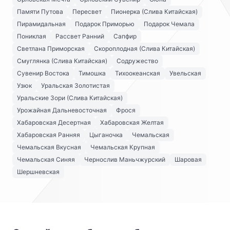
Памяти Путова
Пересвет
Пионерка (Слива Китайская)
Пирамидальная
Подарок Приморью
Подарок Чемала
Пониклая
Рассвет Ранний
Сапфир
Светлана Приморская
Скороплодная (Слива Китайская)
Смуглянка (Слива Китайская)
Содружество
Сувенир Востока
Тимошка
Тихоокеанская
Увельская
Узюк
Уральская Золотистая
Уральские Зори (Слива Китайская)
Урожайная Дальневосточная
Фрося
Хабаровская Десертная
Хабаровская Желтая
Хабаровская Ранняя
Цыганочка
Чемальская
Чемальская Вкусная
Чемальская Крупная
Чемальская Синяя
Чернослив Маньчжурский
Шаровая
Шершневская