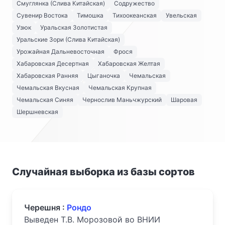
Смуглянка (Слива Китайская)
Содружество
Сувенир Востока
Тимошка
Тихоокеанская
Увельская
Узюк
Уральская Золотистая
Уральские Зори (Слива Китайская)
Урожайная Дальневосточная
Фрося
Хабаровская Десертная
Хабаровская Желтая
Хабаровская Ранняя
Цыганочка
Чемальская
Чемальская Вкусная
Чемальская Крупная
Чемальская Синяя
Чернослив Маньчжурский
Шаровая
Шершневская
Случайная выборка из базы сортов
Черешня :
Рондо
Выведен Т.В. Морозовой во ВНИИ