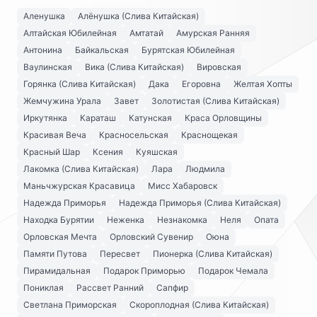
Аленушка
Алёнушка (Слива Китайская)
Алтайская Юбилейная
Амтатай
Амурская Ранняя
Антонина
Байкальская
Бурятская Юбилейная
Ваулинская
Вика (Слива Китайская)
Вировская
Горянка (Слива Китайская)
Дака
Егоровна
Желтая Хопты
Жемчужина Урала
Завет
Золотистая (Слива Китайская)
Иркутянка
Караташ
Катунская
Краса Орловщины
Красивая Веча
Красносельская
Краснощекая
Красный Шар
Ксения
Куяшская
Лакомка (Слива Китайская)
Лара
Людмила
Маньчжурская Красавица
Мисс Хабаровск
Надежда Приморья
Надежда Приморья (Слива Китайская)
Находка Бурятии
Неженка
Незнакомка
Неля
Опата
Орловская Мечта
Орловский Сувенир
Оюна
Памяти Путова
Пересвет
Пионерка (Слива Китайская)
Пирамидальная
Подарок Приморью
Подарок Чемала
Пониклая
Рассвет Ранний
Сапфир
Светлана Приморская
Скороплодная (Слива Китайская)