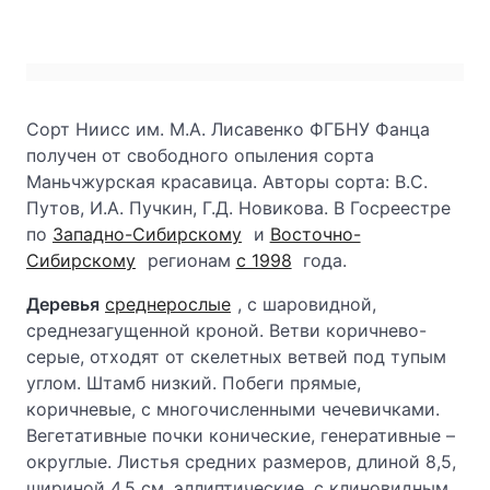
Сорт Ниисс им. М.А. Лисавенко ФГБНУ Фанца
получен от свободного опыления сорта
Маньчжурская красавица. Авторы сорта: В.С.
Путов, И.А. Пучкин, Г.Д. Новикова. В Госреестре
по
Западно-Сибирскому
и
Восточно-
Сибирскому
регионам
с 1998
года.
Деревья
среднерослые
, с шаровидной,
среднезагущенной кроной. Ветви коричнево-
серые, отходят от скелетных ветвей под тупым
углом. Штамб низкий. Побеги прямые,
коричневые, с многочисленными чечевичками.
Вегетативные почки конические, генеративные –
округлые. Листья средних размеров, длиной 8,5,
шириной 4,5 см, эллиптические, с клиновидным