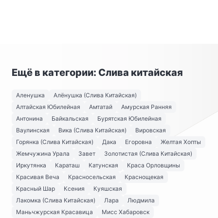
Ещё в категории: Слива китайская
Аленушка
Алёнушка (Слива Китайская)
Алтайская Юбилейная
Амтатай
Амурская Ранняя
Антонина
Байкальская
Бурятская Юбилейная
Ваулинская
Вика (Слива Китайская)
Вировская
Горянка (Слива Китайская)
Дака
Егоровна
Желтая Хопты
Жемчужина Урала
Завет
Золотистая (Слива Китайская)
Иркутянка
Караташ
Катунская
Краса Орловщины
Красивая Веча
Красносельская
Краснощекая
Красный Шар
Ксения
Куяшская
Лакомка (Слива Китайская)
Лара
Людмила
Маньчжурская Красавица
Мисс Хабаровск