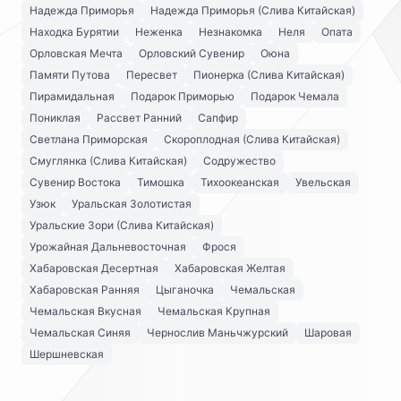
Надежда Приморья
Надежда Приморья (Слива Китайская)
Находка Бурятии
Неженка
Незнакомка
Неля
Опата
Орловская Мечта
Орловский Сувенир
Оюна
Памяти Путова
Пересвет
Пионерка (Слива Китайская)
Пирамидальная
Подарок Приморью
Подарок Чемала
Пониклая
Рассвет Ранний
Сапфир
Светлана Приморская
Скороплодная (Слива Китайская)
Смуглянка (Слива Китайская)
Содружество
Сувенир Востока
Тимошка
Тихоокеанская
Увельская
Узюк
Уральская Золотистая
Уральские Зори (Слива Китайская)
Урожайная Дальневосточная
Фрося
Хабаровская Десертная
Хабаровская Желтая
Хабаровская Ранняя
Цыганочка
Чемальская
Чемальская Вкусная
Чемальская Крупная
Чемальская Синяя
Чернослив Маньчжурский
Шаровая
Шершневская