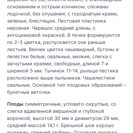
основанием и острым кончиком, сложены
лодочкой, без опушения, с городчатым краем,
зеленые, блестящие. Листовая пластинка
неровная. Черешок средней длины, с
антоциановой окраской. В почке формируются
по 2–3 цветка, распускаются они раньше
листьев. Венчик цветка чашевидный, бутоны и
лепестки белые, овальные, мелкие, слегка с
загнутыми краями, свободные, длиной 7 и
шириной 5 мм. Тычинок 11–14, рыльце пестика
расположено выше пыльников. Чашелистики
овальные. Основной тип плодовых образований –
букетные веточки.
Плоды
симметричные, угловато-округлые, со
слегка вдавленной вершиной и глубокой
воронкой, высотой 30 мм и диаметром 29 мм,
средней массой 14,1 г. Брюшной шов хорошо
выражен, средней глубины. Основная окраска