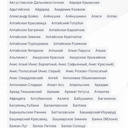
Августовское Дальневосточное
Аврора Крымская
Адыгейское
Айдаред
Академик Казаков
Александр Бойко
Алёнушка
Алёнушкино
Алеся
Алпек
Алтайская Красавица
Алтайский Голубок
Алтайское Багряное
Алтайское Бархатное
Алтайское Зимнее
Алтайское Крапчатое
Алтайское Пурпуровое
Алтайское Румяное
Алтайское Янтарное
Алтынай
Алые Паруса
Альва
Альпинист
Амурское Красное
Амурское Урожайное
Анис Алый (Анис Бархатный, Анис Сафьянный, Анис Красный)
Анис Полосатый (Анис Серый)
Анис Розово-Полосатый
Анис Свердловский
Антей
Антоновка Обыкновенная
Антоновка Сладкая
Апорт Асс
Апрельское
Аркадик
Аркад Теньковский
Аркаим
Аромат Уктуса
Атлантка
Афродита
Ахтубинское
Аэлита
Бабушкино
Баганенок
Багрянец Кубани
Балаклавское
Балтика
Барнаульское Раннее
Батталовское
Башкирский Изумруд
Башкирский Красавец
Башкирское Зимнее
Баяна (Яблоня)
Бежин Луг
Белое Летнее
Белое Солнце