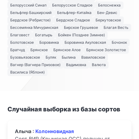
Белорусский Синап
Белорусское Сладкое
Белоснежка
Бельфлер Башкирский
Бельфлер-Китайка
Бен-Девис
Бердское (Ребристое)
Бердское Сладкое
Беркутовское
Бессемянка Мичуринская
Бирское Грушевое
Благая Весть
Благовест
Богатырь
Бойкен (Позднее Зимнее)
Болотовское
Боровинка
Боровинка Акуловская
Бочонок
Братчуд
Брянское
Брянское Алое
Брянское Золотистое
Бузовьязовское
Буляк
Былина
Вавиловское
Вагнер (Вагнера Призовое)
Вадимовка
Валюта
Василиса (Яблоня)
Случайная выборка из базы сортов
Алыча :
Колонновидная
Сорт ВИР (Крымская ОСС) получен от