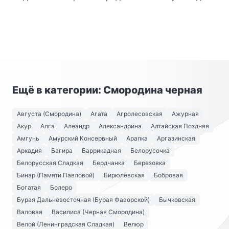
Ещё в категории: Смородина черная
Августа (Смородина)
Агата
Агролесовская
Ажурная
Акур
Алга
Алеандр
Александрина
Алтайская Поздняя
Амгунь
Амурский Консервный
Арапка
Аргазинская
Аркадия
Багира
Баррикадная
Белорусочка
Белорусская Сладкая
Бердчанка
Березовка
Бинар (Памяти Павловой)
Бирюлёвская
Бобровая
Богатая
Болеро
Бурая Дальневосточная (Бурая Фаворской)
Бычковская
Валовая
Василиса (Черная Смородина)
Велой (Ленинградская Сладкая)
Велюр