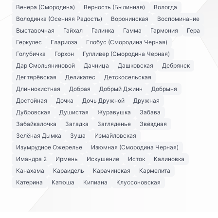
Венера (Смородина)
Верность (Былинная)
Вологда
Володинка (Осенняя Радость)
Воронинская
Воспоминание
Выставочная
Гайхал
Галинка
Гамма
Гармония
Гера
Геркулес
Глариоза
Глобус (Смородина Черная)
Голубичка
Горхон
Гулливер (Смородина Черная)
Дар Смольяниновой
Дачница
Дашковская
Дебрянск
Дегтярёвская
Деликатес
Детскосельская
Длиннокистная
Добрая
Добрый Джинн
Добрыня
Достойная
Дочка
Дочь Дружной
Дружная
Дубровская
Душистая
Журавушка
Забава
Забайкалочка
Загадка
Загляденье
Звёздная
Зелёная Дымка
Зуша
Измайловская
Изумрудное Ожерелье
Изюмная (Смородина Черная)
Имандра 2
Ирмень
Искушение
Исток
Калиновка
Канахама
Караидель
Карачинская
Кармелита
Катерина
Катюша
Кипиана
Клуссоновская