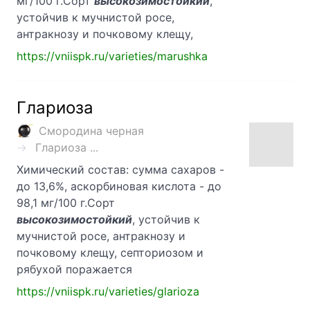
мг/100 г.Сорт
высокозимостойкий
,
устойчив к мучнистой росе,
антракнозу и почковому клещу,
https://vniispk.ru/varieties/marushka
Глариоза
Смородина черная
Глариоза ...
Химический состав: сумма сахаров -
до 13,6%, аскорбиновая кислота - до
98,1 мг/100 г.Сорт
высокозимостойкий
, устойчив к
мучнистой росе, антракнозу и
почковому клещу, септориозом и
рябухой поражается
https://vniispk.ru/varieties/glarioza