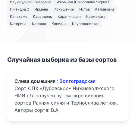
Изумрудное Ожерелье
Изюмная (Смородина Черная)
Имандра 2
Ирмень
Искушение
Исток
Калиновка
Канахама
Караидель
Карачинская
Кармелита
Катерина
Катюша
Кипиана
Клуссоновская
Случайная выборка из базы сортов
Слива домашняя :
Волгоградская
Сорт ОПХ «Дубовское» Нижневолжского
НИИ с/х получен путем скрещивания
сортов Ранняя синяя и Тернослива летняя.
Авторы сорта: В.А.