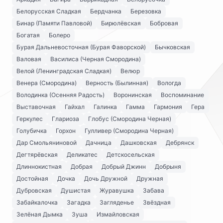
Белорусская Сладкая
Бердчанка
Березовка
Бинар (Памяти Павловой)
Бирюлёвская
Бобровая
Богатая
Болеро
Бурая Дальневосточная (Бурая Фаворской)
Бычковская
Валовая
Василиса (Черная Смородина)
Велой (Ленинградская Сладкая)
Велюр
Венера (Смородина)
Верность (Былинная)
Вологда
Володинка (Осенняя Радость)
Воронинская
Воспоминание
Выставочная
Гайхал
Галинка
Гамма
Гармония
Гера
Геркулес
Глариоза
Глобус (Смородина Черная)
Голубичка
Горхон
Гулливер (Смородина Черная)
Дар Смольяниновой
Дачница
Дашковская
Дебрянск
Дегтярёвская
Деликатес
Детскосельская
Длиннокистная
Добрая
Добрый Джинн
Добрыня
Достойная
Дочка
Дочь Дружной
Дружная
Дубровская
Душистая
Журавушка
Забава
Забайкалочка
Загадка
Загляденье
Звёздная
Зелёная Дымка
Зуша
Измайловская