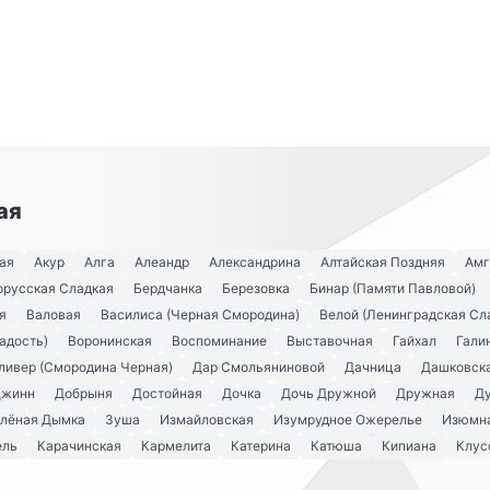
ая
ая
Акур
Алга
Алеандр
Александрина
Алтайская Поздняя
Амг
орусская Сладкая
Бердчанка
Березовка
Бинар (Памяти Павловой)
я
Валовая
Василиса (Черная Смородина)
Велой (Ленинградская Сл
адость)
Воронинская
Воспоминание
Выставочная
Гайхал
Гали
ливер (Смородина Черная)
Дар Смольяниновой
Дачница
Дашковск
Джинн
Добрыня
Достойная
Дочка
Дочь Дружной
Дружная
Д
лёная Дымка
Зуша
Измайловская
Изумрудное Ожерелье
Изюмна
ель
Карачинская
Кармелита
Катерина
Катюша
Кипиана
Клус