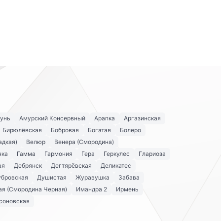
унь
Амурский Консервный
Арапка
Аргазинская
Бирюлёвская
Бобровая
Богатая
Болеро
адкая)
Велюр
Венера (Смородина)
нка
Гамма
Гармония
Гера
Геркулес
Глариоза
ая
Дебрянск
Дегтярёвская
Деликатес
убровская
Душистая
Журавушка
Забава
я (Смородина Черная)
Имандра 2
Ирмень
соновская