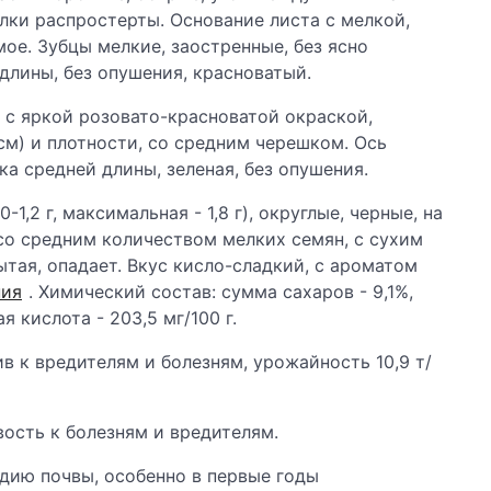
лки распростерты. Основание листа с мелкой,
мое. Зубцы мелкие, заостренные, без ясно
длины, без опушения, красноватый.
 с яркой розовато-красноватой окраской,
см) и плотности, со средним черешком. Ось
а средней длины, зеленая, без опушения.
1,2 г, максимальная - 1,8 г), округлые, черные, на
со средним количеством мелких семян, с сухим
тая, опадает. Вкус кисло-сладкий, с ароматом
ния
. Химический состав: сумма сахаров - 9,1%,
 кислота - 203,5 мг/100 г.
ив к вредителям и болезням, урожайность 10,9 т/
ость к болезням и вредителям.
одию почвы, особенно в первые годы