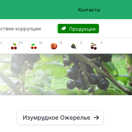
Контакты
ствие коррупции
Продукция
34
29
18
16
9
4
Изумрудное Ожерелье