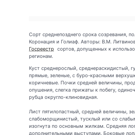
Сорт среднепозднего срока созревания, п
Коронация и Голиаф. Авторы: В.М. Литвино
Госреестр
сортов, допущенных к использ
регионам.
Куст среднерослый, среднераскидистый, г
прямые, зеленые, с буро-красными верхуш
коричневые. Почки средней величины, прод
опушения, слегка прижаты к побегу, одино
рубца округло-клиновидная.
Лист пятилопастный, средней величины, з
слабоморщинистый, тусклый или со слабым
изогнута по основным жилкам. Средняя лоп
дополнительными выступами. Боковые лопа