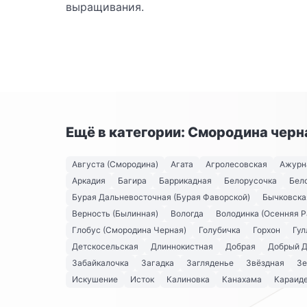
выращивания.
Ещё в категории: Смородина черн
Августа (Смородина)
Агата
Агролесовская
Ажурн
Аркадия
Багира
Баррикадная
Белорусочка
Бел
Бурая Дальневосточная (Бурая Фаворской)
Бычковска
Верность (Былинная)
Вологда
Володинка (Осенняя Р
Глобус (Смородина Черная)
Голубичка
Горхон
Гул
Детскосельская
Длиннокистная
Добрая
Добрый 
Забайкалочка
Загадка
Загляденье
Звёздная
Зе
Искушение
Исток
Калиновка
Канахама
Караид