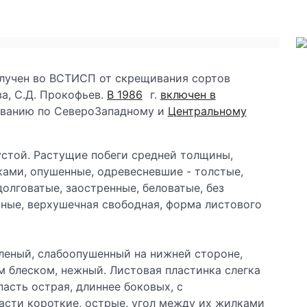
олучен во ВСТИСП от скрещивания сортов
ва, С.Д. Прокофьев.
В 1986
г.
включен в
ованию по СевероЗападному и
Центральному
устой. Растущие побеги средней толщины,
ками, опушенные, одревесневшие - толстые,
олговатые, заостренные, беловатые, без
чные, верхушечная свободная, форма листового
еленый, слабоопушенный на нижней стороне,
 блеском, нежный. Листовая пластинка слегка
асть острая, длиннее боковых, с
сти короткие, острые, угол между их жилками