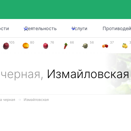
ости
Деятельность
Услуги
Противодей
105
80
76
66
56
37
 черная,
Измайловская
а черная
Измайловская