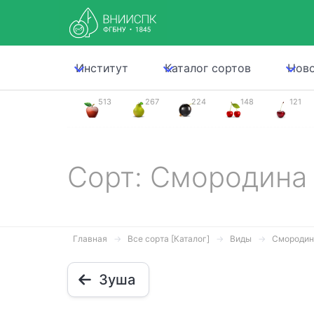
Институт
Каталог сортов
Нов
513
267
224
148
121
Сорт: Смородина
Главная
Все сорта [Каталог]
Виды
Смородин
Зуша