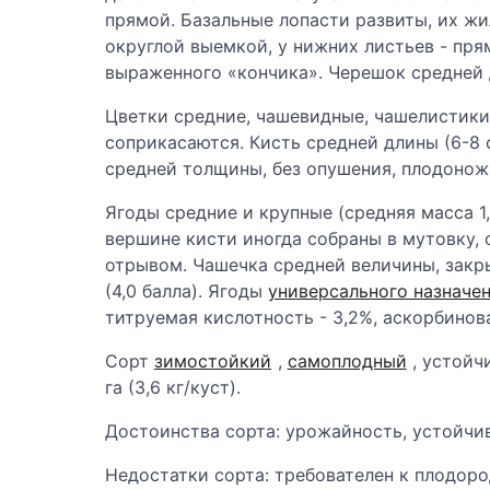
прямой. Базальные лопасти развиты, их жи
округлой выемкой, у нижних листьев - пря
выраженного «кончика». Черешок средней 
Цветки средние, чашевидные, чашелистики
соприкасаются. Кисть средней длины (6-8 
средней толщины, без опушения, плодоножк
Ягоды средние и крупные (средняя масса 1,0-
вершине кисти иногда собраны в мутовку, 
отрывом. Чашечка средней величины, закры
(4,0 балла). Ягоды
универсального назначе
титруемая кислотность - 3,2%, аскорбиновая
Сорт
зимостойкий
,
самоплодный
, устойч
га (3,6 кг/куст).
Достоинства сорта: урожайность, устойчив
Недостатки сорта: требователен к плодор