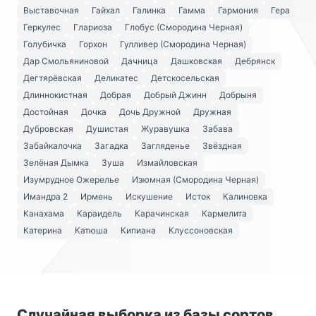
Выставочная
Гайхал
Галинка
Гамма
Гармония
Гера
Геркулес
Глариоза
Глобус (Смородина Черная)
Голубичка
Горхон
Гулливер (Смородина Черная)
Дар Смольяниновой
Дачница
Дашковская
Дебрянск
Дегтярёвская
Деликатес
Детскосельская
Длиннокистная
Добрая
Добрый Джинн
Добрыня
Достойная
Дочка
Дочь Дружной
Дружная
Дубровская
Душистая
Журавушка
Забава
Забайкалочка
Загадка
Загляденье
Звёздная
Зелёная Дымка
Зуша
Измайловская
Изумрудное Ожерелье
Изюмная (Смородина Черная)
Имандра 2
Ирмень
Искушение
Исток
Калиновка
Канахама
Караидель
Карачинская
Кармелита
Катерина
Катюша
Кипиана
Клуссоновская
Случайная выборка из базы сортов