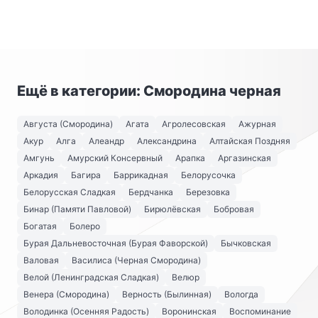
Ещё в категории: Смородина черная
Августа (Смородина)
Агата
Агролесовская
Ажурная
Акур
Алга
Алеандр
Александрина
Алтайская Поздняя
Амгунь
Амурский Консервный
Арапка
Аргазинская
Аркадия
Багира
Баррикадная
Белорусочка
Белорусская Сладкая
Бердчанка
Березовка
Бинар (Памяти Павловой)
Бирюлёвская
Бобровая
Богатая
Болеро
Бурая Дальневосточная (Бурая Фаворской)
Бычковская
Валовая
Василиса (Черная Смородина)
Велой (Ленинградская Сладкая)
Велюр
Венера (Смородина)
Верность (Былинная)
Вологда
Володинка (Осенняя Радость)
Воронинская
Воспоминание