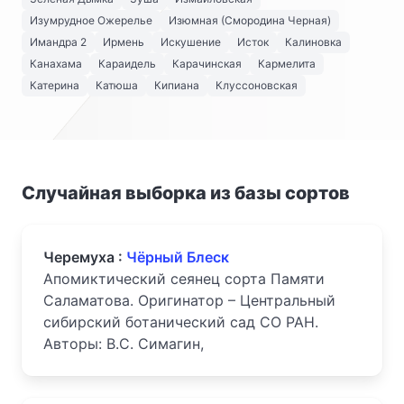
Изумрудное Ожерелье
Изюмная (Смородина Черная)
Имандра 2
Ирмень
Искушение
Исток
Калиновка
Канахама
Караидель
Карачинская
Кармелита
Катерина
Катюша
Кипиана
Клуссоновская
Случайная выборка из базы сортов
Черемуха :
Чёрный Блеск
Апомиктический сеянец сорта Памяти
Саламатова. Оригинатор – Центральный
сибирский ботанический сад СО РАН.
Авторы: В.С. Симагин,