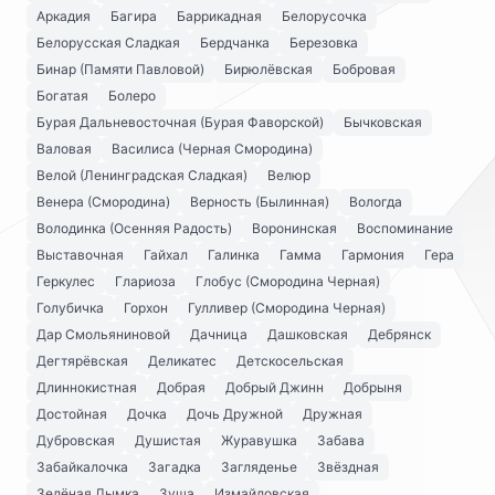
Аркадия
Багира
Баррикадная
Белорусочка
Белорусская Сладкая
Бердчанка
Березовка
Бинар (Памяти Павловой)
Бирюлёвская
Бобровая
Богатая
Болеро
Бурая Дальневосточная (Бурая Фаворской)
Бычковская
Валовая
Василиса (Черная Смородина)
Велой (Ленинградская Сладкая)
Велюр
Венера (Смородина)
Верность (Былинная)
Вологда
Володинка (Осенняя Радость)
Воронинская
Воспоминание
Выставочная
Гайхал
Галинка
Гамма
Гармония
Гера
Геркулес
Глариоза
Глобус (Смородина Черная)
Голубичка
Горхон
Гулливер (Смородина Черная)
Дар Смольяниновой
Дачница
Дашковская
Дебрянск
Дегтярёвская
Деликатес
Детскосельская
Длиннокистная
Добрая
Добрый Джинн
Добрыня
Достойная
Дочка
Дочь Дружной
Дружная
Дубровская
Душистая
Журавушка
Забава
Забайкалочка
Загадка
Загляденье
Звёздная
Зелёная Дымка
Зуша
Измайловская