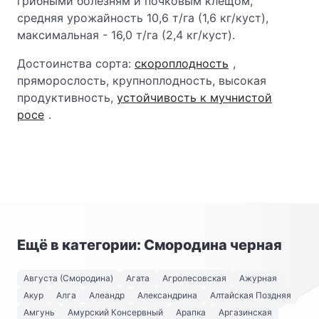
грибными болезням и почковым клещом,
средняя урожайность 10,6 т/га (1,6 кг/куст),
максимальная - 16,0 т/га (2,4 кг/куст).
Достоинства сорта:
скороплодность
,
пряморослость, крупноплодность, высокая
продуктивность,
устойчивость к мучнистой
росе
.
Ещё в категории: Смородина черная
Августа (Смородина)
Агата
Агролесовская
Ажурная
Акур
Алга
Алеандр
Александрина
Алтайская Поздняя
Амгунь
Амурский Консервный
Арапка
Аргазинская