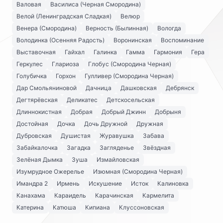
Валовая
Василиса (Черная Смородина)
Велой (Ленинградская Сладкая)
Велюр
Венера (Смородина)
Верность (Былинная)
Вологда
Володинка (Осенняя Радость)
Воронинская
Воспоминание
Выставочная
Гайхал
Галинка
Гамма
Гармония
Гера
Геркулес
Глариоза
Глобус (Смородина Черная)
Голубичка
Горхон
Гулливер (Смородина Черная)
Дар Смольяниновой
Дачница
Дашковская
Дебрянск
Дегтярёвская
Деликатес
Детскосельская
Длиннокистная
Добрая
Добрый Джинн
Добрыня
Достойная
Дочка
Дочь Дружной
Дружная
Дубровская
Душистая
Журавушка
Забава
Забайкалочка
Загадка
Загляденье
Звёздная
Зелёная Дымка
Зуша
Измайловская
Изумрудное Ожерелье
Изюмная (Смородина Черная)
Имандра 2
Ирмень
Искушение
Исток
Калиновка
Канахама
Караидель
Карачинская
Кармелита
Катерина
Катюша
Кипиана
Клуссоновская