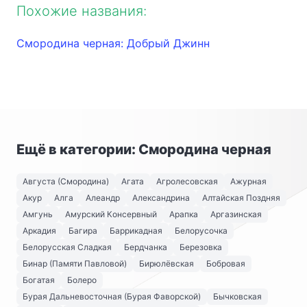
Похожие названия:
Смородина черная: Добрый Джинн
Ещё в категории: Смородина черная
Августа (Смородина)
Агата
Агролесовская
Ажурная
Акур
Алга
Алеандр
Александрина
Алтайская Поздняя
Амгунь
Амурский Консервный
Арапка
Аргазинская
Аркадия
Багира
Баррикадная
Белорусочка
Белорусская Сладкая
Бердчанка
Березовка
Бинар (Памяти Павловой)
Бирюлёвская
Бобровая
Богатая
Болеро
Бурая Дальневосточная (Бурая Фаворской)
Бычковская