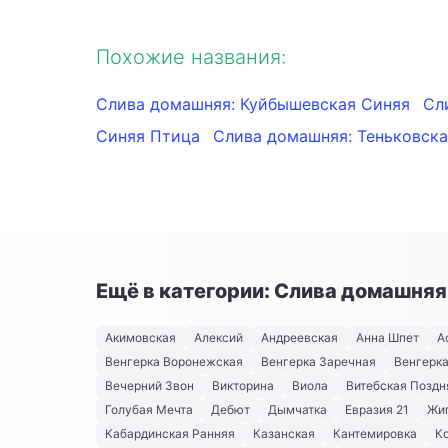
Похожие названия:
Слива домашняя: Куйбышевская Синяя
Сл
Синяя Птица
Слива домашняя: Теньковска
Ещё в категории: Слива домашняя
Акимовская
Алексий
Андреевская
Анна Шпет
А
Венгерка Воронежская
Венгерка Заречная
Венгерка
Вечерний Звон
Викторина
Виола
Витебская Поздн
Голубая Мечта
Дебют
Дымчатка
Евразия 21
Жи
Кабардинская Ранняя
Казанская
Кантемировка
К