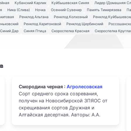
ейная
Кубанский Карлик
Куйбышевская Синяя
Лидер (Домашняя Сл
я
Ника (Слива)
Ночка
Осенний Сувенир
Память Тимирязева
Па
акитовая
Ренклод Альтана
Ренклод Колхозный
Ренклод Куйбышевск
еньковский
Ренклод Харитоновой
Ренклод Щербинский
Россошанска
Синий Дар
Синяя Птица
Скороспелка Красная
Скороспелка Кругла
ов
Смородина черная :
Агролесовская
Сорт среднего срока созревания,
получен на Новосибирской ЗПЯОС от
скрещивания сортов Дружная и
Алтайская десертная. Авторы: А.А.