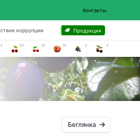
Контакты
ствие коррупции
Продукция
34
29
18
16
9
4
Беглянка