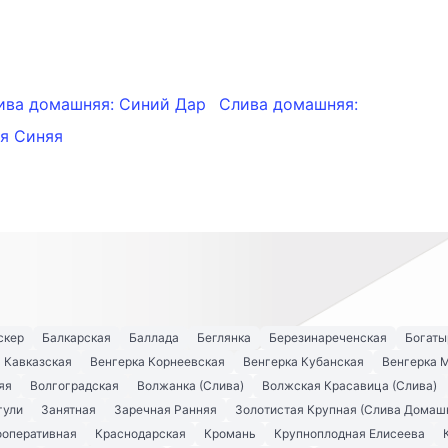
ива домашняя: Синий Дар
Слива домашняя:
я Синяя
скер
Балкарская
Баллада
Беглянка
Березинареченская
Богаты
 Кавказская
Венгерка Корнеевская
Венгерка Кубанская
Венгерка 
яя
Волгоградская
Волжанка (Слива)
Волжская Красавица (Слива)
гули
Занятная
Заречная Ранняя
Золотистая Крупная (Слива Домаш
ооперативная
Краснодарская
Кромань
Крупноплодная Елисеева