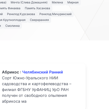
ива)
Мечта (Слива Домашняя)
Милена
Мирная
мять Финаева
Память Хасанова
ий
Ренклод Курсакова
Ренклод Мичуринский
я Крупноплодная
Сверхранняя
я
Смолинка
Абрикос :
Челябинский Ранний
Сорт Южно-Уральского НИИ
садоводства и картофелеводства –
филиал ФГБНУ УрФАНИЦ УрО РАН
получен от свободного опыления
абрикоса ма