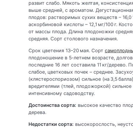
развит слабо. Мякоть желтая, консистенци
выше средней, с ароматом. Дегустационная
плодов: растворимых сухих веществ – 16,0 %
аскорбиновой кислоты – 12,1 мг/100 г. Косто
от массы плода. Длина плодоножки средня
средняя. Сорт столового назначения.
Срок цветения 13–20 мая. Сорт
самоплодн
плодоношение в 5‑летнем возрасте, долгов
последние 16 лет составила 11 кг/дерево.
слабое, цветковых почек – среднее. Засух
(клястероспориозом) сильное (на 3,5 балла
вредителями (тлей, плодожоркой) сильное –
интенсивному садоводству.
Достоинства сорта:
высокое качество пло
дерева.
Недостатки сорта:
высокорослость, неусто