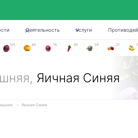
ости
Деятельность
Услуги
Противодей
105
80
76
66
56
37
ашняя,
Яичная Синяя
машняя
Яичная Синяя