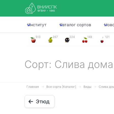
Институт
Каталог сортов
Нов
513
267
224
148
121
Сорт: Слива дом
Главная
Все сорта [Каталог]
Виды
Слива до
Этюд