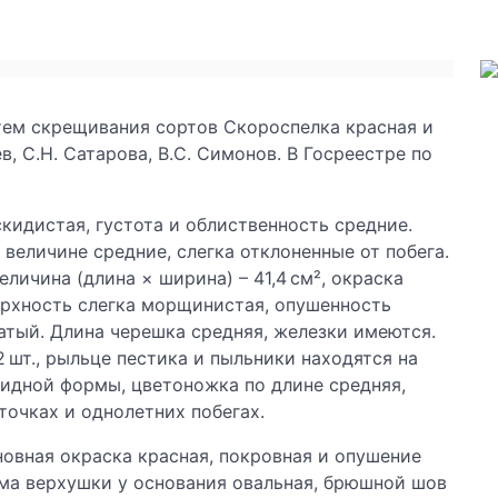
ем скрещивания сортов Скороспелка красная и
в, С.Н. Сатарова, В.С. Симонов. В Госреестре по
скидистая, густота и облиственность средние.
 величине средние, слегка отклоненные от побега.
личина (длина × ширина) – 41,4 см², окраска
ерхность слегка морщинистая, опушенность
чатый. Длина черешка средняя, железки имеются.
 шт., рыльце пестика и пыльники находятся на
видной формы, цветоножка по длине средняя,
точках и однолетних побегах.
новная окраска красная, покровная и опушение
рма верхушки у основания овальная, брюшной шов