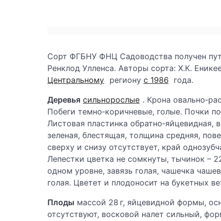
Сорт ФГБНУ ФНЦ Садоводства получен пут
Ренклод Улленса. Авторы сорта: Х.К. Еникее
Центральному
региону
с 1986
года.
Деревья
сильнорослые
. Крона овально‑ра
Побеги темно‑коричневые, голые. Почки по
Листовая пластинка обратно‑яйцевидная, ве
зеленая, блестящая, толщина средняя, пов
сверху и снизу отсутствует, край однозуб
Лепестки цветка не сомкнуты, тычинок – 22
одном уровне, завязь голая, чашечка чаше
голая. Цветет и плодоносит на букетных ве
Плоды
массой 28 г, яйцевидной формы, ос
отсутствуют, восковой налет сильный, фо