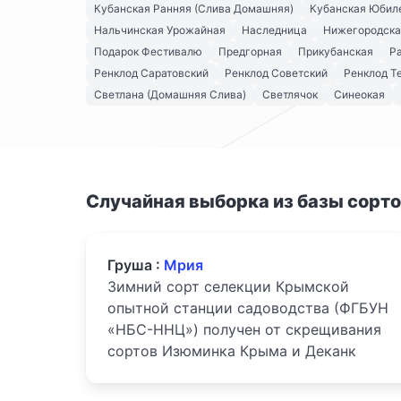
Кубанская Ранняя (Слива Домашняя)
Кубанская Юбил
Нальчинская Урожайная
Наследница
Нижегородска
Подарок Фестивалю
Предгорная
Прикубанская
Р
Ренклод Саратовский
Ренклод Советский
Ренклод Т
Светлана (Домашняя Слива)
Светлячок
Синеокая
Случайная выборка из базы сорт
Груша :
Мрия
Зимний сорт селекции Крымской
опытной станции садоводства (ФГБУН
«НБС-ННЦ») получен от скрещивания
сортов Изюминка Крыма и Деканк