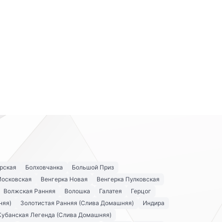
рская
Болховчанка
Большой Приз
Московская
Венгерка Новая
Венгерка Пулковская
Волжская Ранняя
Волошка
Галатея
Герцог
няя)
Золотистая Ранняя (Слива Домашняя)
Индира
Кубанская Легенда (Слива Домашняя)