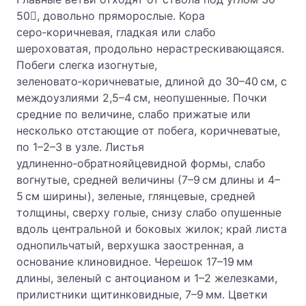
50, довольно пряморослые. Кора
серо‑коричневая, гладкая или слабо
шероховатая, продольно нерастрескивающаяся.
Побеги слегка изогнутые,
зеленовато‑коричневатые, длиной до 30–40 см, с
междоузлиями 2,5–4 см, неопушенные. Почки
средние по величине, слабо прижатые или
несколько отстающие от побега, коричневатые,
по 1–2–3 в узле. Листья
удлиненно‑обратнояйцевидной формы, слабо
вогнутые, средней величины (7–9 см длины и 4–
5 см ширины), зеленые, глянцевые, средней
толщины, сверху голые, снизу слабо опушенные
вдоль центральной и боковых жилок; край листа
однопильчатый, верхушка заостренная, а
основание клиновидное. Черешок 17–19 мм
длины, зеленый с антоцианом и 1–2 железками,
прилистники щитинковидные, 7–9 мм. Цветки