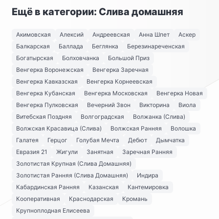
Ещё в категории: Слива домашняя
Акимовская
Алексий
Андреевская
Анна Шпет
Аскер
Балкарская
Баллада
Беглянка
Березинареченская
Богатырская
Болховчанка
Большой Приз
Венгерка Воронежская
Венгерка Заречная
Венгерка Кавказская
Венгерка Корнеевская
Венгерка Кубанская
Венгерка Московская
Венгерка Новая
Венгерка Пулковская
Вечерний Звон
Викторина
Виола
Витебская Поздняя
Волгоградская
Волжанка (Слива)
Волжская Красавица (Слива)
Волжская Ранняя
Волошка
Галатея
Герцог
Голубая Мечта
Дебют
Дымчатка
Евразия 21
Жигули
Занятная
Заречная Ранняя
Золотистая Крупная (Слива Домашняя)
Золотистая Ранняя (Слива Домашняя)
Индира
Кабардинская Ранняя
Казанская
Кантемировка
Кооперативная
Краснодарская
Кромань
Крупноплодная Елисеева