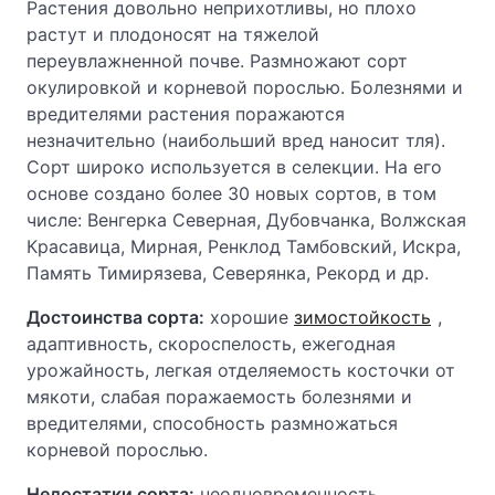
Растения довольно неприхотливы, но плохо
растут и плодоносят на тяжелой
переувлажненной почве. Размножают сорт
окулировкой и корневой порослью. Болезнями и
вредителями растения поражаются
незначительно (наибольший вред наносит тля).
Сорт широко используется в селекции. На его
основе создано более 30 новых сортов, в том
числе: Венгерка Северная, Дубовчанка, Волжская
Красавица, Мирная, Ренклод Тамбовский, Искра,
Память Тимирязева, Северянка, Рекорд и др.
Достоинства сорта:
хорошие
зимостойкость
,
адаптивность, скороспелость, ежегодная
урожайность, легкая отделяемость косточки от
мякоти, слабая поражаемость болезнями и
вредителями, способность размножаться
корневой порослью.
Недостатки сорта:
неодновременность