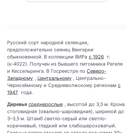
Русский сорт народной селекции,
предположительно сеянец Венгерки
обыкновенной. В коллекции ВИРа
с 1926
г.
(к-4022). Получен из бывшего питомника Регеля
и Кессельринга. В Госреестре по
Северо-
Западному
,
Центральному
, Центрально-
Чернозёмному и Средневолжскому регионам
с
1947
года.
Деревья
среднерослые
, высотой до 3,5 м. Крона
стоговидная (овально-шаровидная), шириной до
3–3,5 м. Штамб светло-серый или светло-
коричневый, гладкий или слабошероховатый.
Главные ветви отходят от ствола под углом 30–