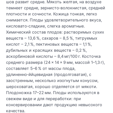
шов развит средне. Мякоть желтая, на воздухе
темнеет средне, зернисто‑волокнистая, средней
плотности и сочности. Кожица тонкая, легко
снимается. Плоды удовлетворительного вкуса,
кисловато‑сладкие, слегка ароматные.
Химический состав плодов: растворимых сухих
веществ – 13,6 %, сахаров – 8,5 %, титруемых
кислот – 2,1 %, пектиновых веществ – 1,1 %,
дубильных и красящих веществ – 0,2 %,
аскорбиновой кислоты – 8,4 мг/100 г. Косточка
среднего размера (24 × 14 × 9 мм, массой 1–1,3 г),
составляет 5–6 % от массы плода,
удлиненно‑ййцевидная (продолговатая), с
заостренным, несколько изогнутым конусом,
шероховатая, хорошо отделяется от мякоти.
Плодоножка 17–22 мм. Плоды используются в
свежем виде и для переработки: при
консервировании дают продукцию невысокого
качества.