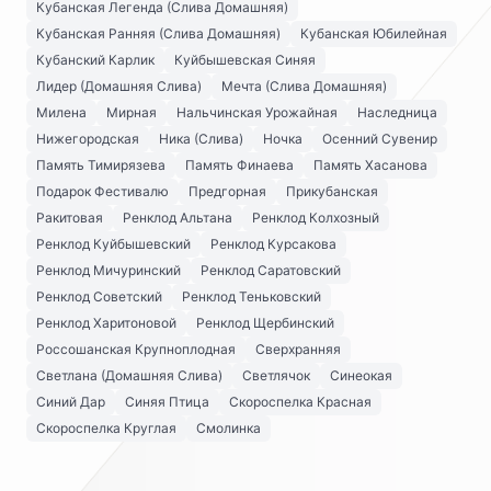
Кубанская Легенда (Слива Домашняя)
Кубанская Ранняя (Слива Домашняя)
Кубанская Юбилейная
Кубанский Карлик
Куйбышевская Синяя
Лидер (Домашняя Слива)
Мечта (Слива Домашняя)
Милена
Мирная
Нальчинская Урожайная
Наследница
Нижегородская
Ника (Слива)
Ночка
Осенний Сувенир
Память Тимирязева
Память Финаева
Память Хасанова
Подарок Фестивалю
Предгорная
Прикубанская
Ракитовая
Ренклод Альтана
Ренклод Колхозный
Ренклод Куйбышевский
Ренклод Курсакова
Ренклод Мичуринский
Ренклод Саратовский
Ренклод Советский
Ренклод Теньковский
Ренклод Харитоновой
Ренклод Щербинский
Россошанская Крупноплодная
Сверхранняя
Светлана (Домашняя Слива)
Светлячок
Синеокая
Синий Дар
Синяя Птица
Скороспелка Красная
Скороспелка Круглая
Смолинка