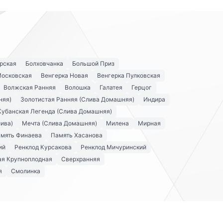
рская
Болховчанка
Большой Приз
Московская
Венгерка Новая
Венгерка Пулковская
Волжская Ранняя
Волошка
Галатея
Герцог
няя)
Золотистая Ранняя (Слива Домашняя)
Индира
Кубанская Легенда (Слива Домашняя)
ива)
Мечта (Слива Домашняя)
Милена
Мирная
мять Финаева
Память Хасанова
ий
Ренклод Курсакова
Ренклод Мичуринский
я Крупноплодная
Сверхранняя
я
Смолинка