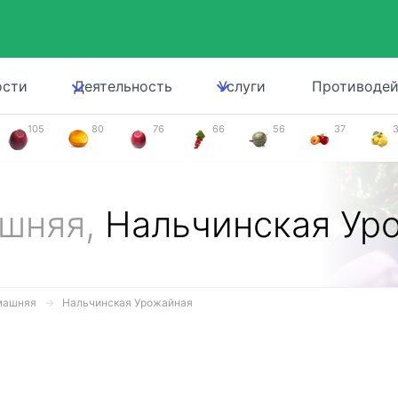
ости
Деятельность
Услуги
Противодей
105
80
76
66
56
37
ашняя,
Нальчинская Ур
машняя
Нальчинская Урожайная