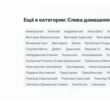
Ещё в категории: Слива домашняя
Акимовская
Алексий
Андреевская
Анна Шпет
А
Венгерка Воронежская
Венгерка Заречная
Венгерка
Вечерний Звон
Викторина
Виола
Витебская Поздн
Голубая Мечта
Дебют
Дымчатка
Евразия 21
Жи
Кабардинская Ранняя
Казанская
Кантемировка
К
Кубанская Ранняя (Слива Домашняя)
Кубанская Юбил
Нальчинская Урожайная
Наследница
Нижегородска
Подарок Фестивалю
Предгорная
Прикубанская
Р
Ренклод Саратовский
Ренклод Советский
Ренклод Т
Светлана (Домашняя Слива)
Светлячок
Синеокая