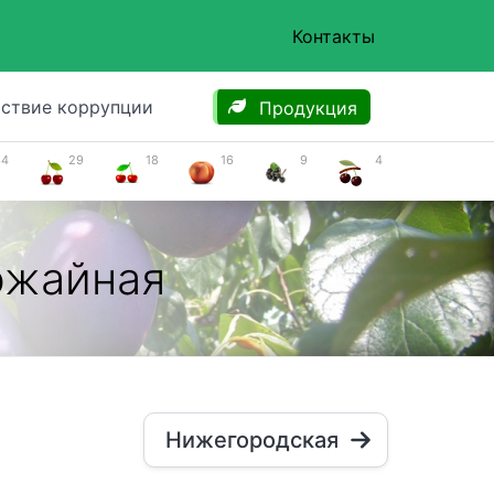
Контакты
ствие коррупции
Продукция
34
29
18
16
9
4
ожайная
Нижегородская