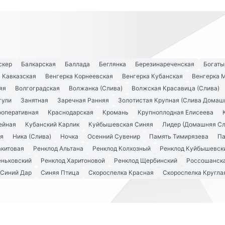
скер
Балкарская
Баллада
Беглянка
Березинареченская
Богаты
 Кавказская
Венгерка Корнеевская
Венгерка Кубанская
Венгерка 
яя
Волгоградская
Волжанка (Слива)
Волжская Красавица (Слива)
гули
Занятная
Заречная Ранняя
Золотистая Крупная (Слива Домаш
ооперативная
Краснодарская
Кромань
Крупноплодная Елисеева
ейная
Кубанский Карлик
Куйбышевская Синяя
Лидер (Домашняя Сл
я
Ника (Слива)
Ночка
Осенний Сувенир
Память Тимирязева
Па
акитовая
Ренклод Альтана
Ренклод Колхозный
Ренклод Куйбышевск
еньковский
Ренклод Харитоновой
Ренклод Щербинский
Россошанска
Синий Дар
Синяя Птица
Скороспелка Красная
Скороспелка Кругла