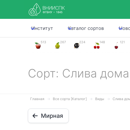
Институт
Каталог сортов
Нов
513
267
224
148
121
Сорт: Слива дом
Главная
Все сорта [Каталог]
Виды
Слива до
Мирная