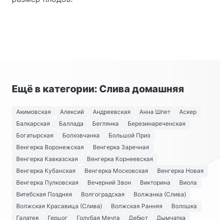
Ещё в категории: Слива домашняя
Акимовская
Алексий
Андреевская
Анна Шпет
Аскер
Балкарская
Баллада
Беглянка
Березинареченская
Богатырская
Болховчанка
Большой Приз
Венгерка Воронежская
Венгерка Заречная
Венгерка Кавказская
Венгерка Корнеевская
Венгерка Кубанская
Венгерка Московская
Венгерка Новая
Венгерка Пулковская
Вечерний Звон
Викторина
Виола
Витебская Поздняя
Волгоградская
Волжанка (Слива)
Волжская Красавица (Слива)
Волжская Ранняя
Волошка
Галатея
Герцог
Голубая Мечта
Дебют
Дымчатка