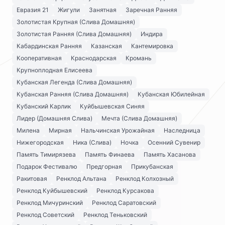
Евразия 21
Жигули
Занятная
Заречная Ранняя
Золотистая Крупная (Слива Домашняя)
Золотистая Ранняя (Слива Домашняя)
Индира
Кабардинская Ранняя
Казанская
Кантемировка
Кооперативная
Краснодарская
Кромань
Крупноплодная Елисеева
Кубанская Легенда (Слива Домашняя)
Кубанская Ранняя (Слива Домашняя)
Кубанская Юбилейная
Кубанский Карлик
Куйбышевская Синяя
Лидер (Домашняя Слива)
Мечта (Слива Домашняя)
Милена
Мирная
Нальчинская Урожайная
Наследница
Нижегородская
Ника (Слива)
Ночка
Осенний Сувенир
Память Тимирязева
Память Финаева
Память Хасанова
Подарок Фестивалю
Предгорная
Прикубанская
Ракитовая
Ренклод Альтана
Ренклод Колхозный
Ренклод Куйбышевский
Ренклод Курсакова
Ренклод Мичуринский
Ренклод Саратовский
Ренклод Советский
Ренклод Теньковский