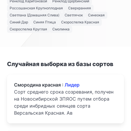
Ренклод Харитоновой
Ренклод Щербинский
Россошанская Крупноплодная
Сверхранняя
Светлана (Домашняя Слива)
Светлячок
Синеокая
Синий Дар
Синяя Птица
Скороспелка Красная
Скороспелка Круглая
Смолинка
Случайная выборка из базы сортов
Смородина красная :
Лидер
Сорт среднего срока созревания, получен
на Новосибирской ЗПЯОС путем отбора
среди инбридных сеянцев сорта
Версальская Красная. Ав