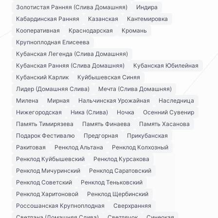
Золотистая Ранняя (Слива Домашняя)
Индира
Кабардинская Ранняя
Казанская
Кантемировка
Кооперативная
Краснодарская
Кромань
Крупноплодная Елисеева
Кубанская Легенда (Слива Домашняя)
Кубанская Ранняя (Слива Домашняя)
Кубанская Юбилейная
Кубанский Карлик
Куйбышевская Синяя
Лидер (Домашняя Слива)
Мечта (Слива Домашняя)
Милена
Мирная
Нальчинская Урожайная
Наследница
Нижегородская
Ника (Слива)
Ночка
Осенний Сувенир
Память Тимирязева
Память Финаева
Память Хасанова
Подарок Фестивалю
Предгорная
Прикубанская
Ракитовая
Ренклод Альтана
Ренклод Колхозный
Ренклод Куйбышевский
Ренклод Курсакова
Ренклод Мичуринский
Ренклод Саратовский
Ренклод Советский
Ренклод Теньковский
Ренклод Харитоновой
Ренклод Щербинский
Россошанская Крупноплодная
Сверхранняя
Светлана (Домашняя Слива)
Светлячок
Синеокая