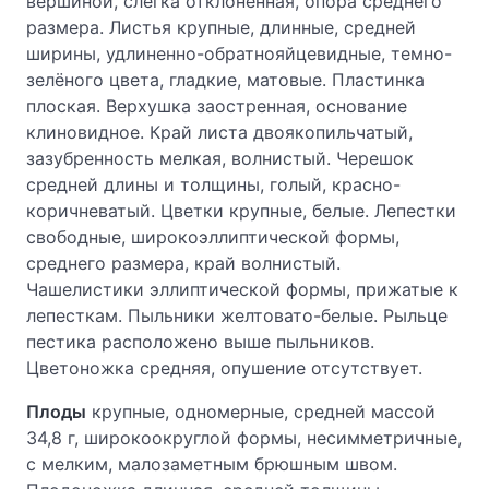
вершиной, слегка отклоненная, опора среднего
размера. Листья крупные, длинные, средней
ширины, удлиненно-обратнояйцевидные, темно-
зелёного цвета, гладкие, матовые. Пластинка
плоская. Верхушка заостренная, основание
клиновидное. Край листа двоякопильчатый,
зазубренность мелкая, волнистый. Черешок
средней длины и толщины, голый, красно-
коричневатый. Цветки крупные, белые. Лепестки
свободные, широкоэллиптической формы,
среднего размера, край волнистый.
Чашелистики эллиптической формы, прижатые к
лепесткам. Пыльники желтовато-белые. Рыльце
пестика расположено выше пыльников.
Цветоножка средняя, опушение отсутствует.
Плоды
крупные, одномерные, средней массой
34,8 г, широкоокруглой формы, несимметричные,
с мелким, малозаметным брюшным швом.