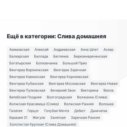
Ещё в категории: Слива домашняя
Акимовская
Алексий
Андреевская
Анна Шпет
Аскер
Балкарская
Баллада
Беглянка
Березинареченская
Богатырская
Болховчанка
Большой Приз
Венгерка Воронежская
Венгерка Заречная
Венгерка Кавказская
Венгерка Корнеевская
Венгерка Кубанская
Венгерка Московская
Венгерка Новая
Венгерка Пулковская
Вечерний Звон
Викторина
Виола
Витебская Поздняя
Волгоградская
Волжанка (Слива)
Волжская Красавица (Слива)
Волжская Ранняя
Волошка
Галатея
Герцог
Голубая Мечта
Дебют
Дымчатка
Евразия 21
Жигули
Занятная
Заречная Ранняя
Золотистая Крупная (Слива Домашняя)