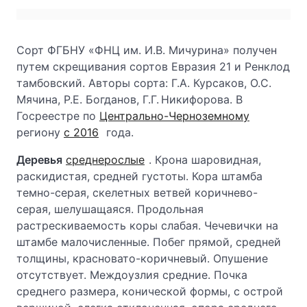
Сорт ФГБНУ «ФНЦ им. И.В. Мичурина» получен
путем скрещивания сортов Евразия 21 и Ренклод
тамбовский. Авторы сорта: Г.А. Курсаков, О.С.
Мячина, Р.Е. Богданов, Г.Г. Никифорова. В
Госреестре по
Центрально-Черноземному
региону
с 2016
года.
Деревья
среднерослые
. Крона шаровидная,
раскидистая, средней густоты. Кора штамба
темно-серая, скелетных ветвей коричнево-
серая, шелушащаяся. Продольная
растрескиваемость коры слабая. Чечевички на
штамбе малочисленные. Побег прямой, средней
толщины, красновато-коричневый. Опушение
отсутствует. Междоузлия средние. Почка
среднего размера, конической формы, с острой