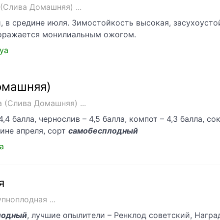
(Слива Домашняя) ...
й, в средине июля. Зимостойкость высокая, засухоусто
поражается монилиальным ожогом.
aya
омашняя)
 (Слива Домашняя) ...
 балла, чернослив – 4,5 балла, компот – 4,3 балла, со
дине апреля, сорт
самобесплодный
da
я
пноплодная ...
лодный
, лучшие опылители – Ренклод советский, Награ