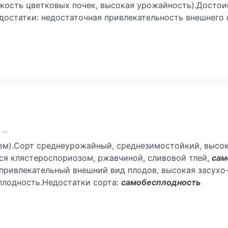
ойкость цветковых почек, высокая урожайность).Досто
достатки: недостаточная привлекательность внешнего 
..
жем).Сорт среднеурожайный, среднезимостойкий, высо
ся клястероспориозом, ржавчиной, сливовой тлей,
сам
 привлекательный внешний вид плодов, высокая засухо
плодность.Недостатки сорта:
самобесплодность