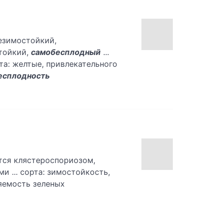
незимостойкий,
тойкий,
самобесплодный
...
та: желтые, привлекательного
есплодность
тся клястероспориозом,
 ... сорта: зимостойкость,
яемость зеленых