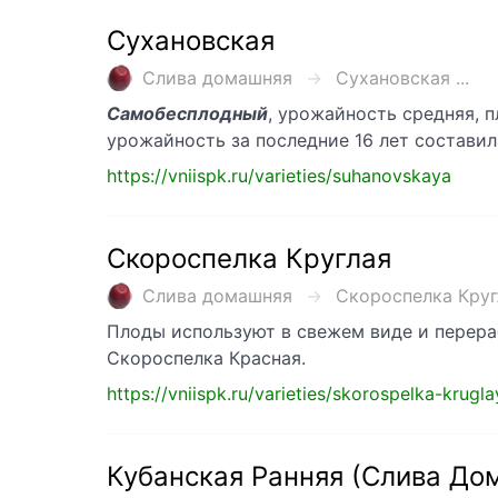
Сухановская
Слива домашняя
Сухановская ...
Самобесплодный
, урожайность средняя, 
урожайность за последние 16 лет составила
https://vniispk.ru/varieties/suhanovskaya
Скороспелка Круглая
Слива домашняя
Скороспелка Кругл
Плоды используют в свежем виде и перера
Скороспелка Красная.
https://vniispk.ru/varieties/skorospelka-krugl
Кубанская Ранняя (Слива До