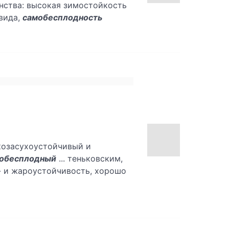
инства: высокая зимостойкость
вида,
самобесплодность
козасухоустойчивый и
обесплодный
... теньковским,
- и жароустойчивость, хорошо