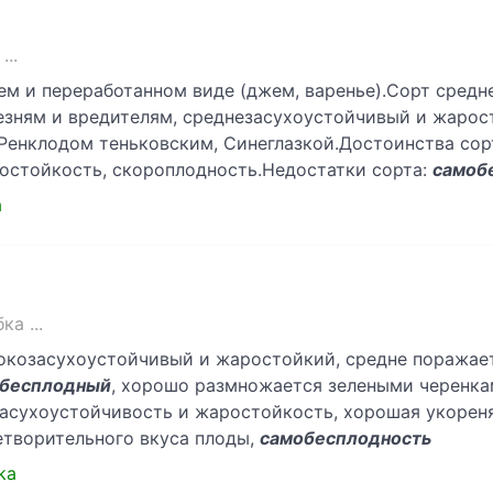
..
ем и переработанном виде (джем, варенье).Сорт сред
езням и вредителям, среднезасухоустойчивый и жарос
 Ренклодом теньковским, Синеглазкой.Достоинства сор
ростойкость, скороплодность.Недостатки сорта:
самоб
a
а ...
окозасухоустойчивый и жаростойкий, средне поражае
бесплодный
, хорошо размножается зелеными черенками
засухоустойчивость и жаростойкость, хорошая укорен
етворительного вкуса плоды,
самобесплодность
ka