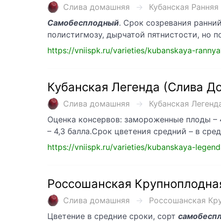
Слива домашняя
Кубанская Ранняя 
Самобесплодный
. Срок созревания ранни
полистигмозу, дырчатой пятнистости, но 
https://vniispk.ru/varieties/kubanskaya-ranny
Кубанская Легенда (Слива Д
Слива домашняя
Кубанская Легенда
Оценка консервов: замороженные плоды – 4,4
– 4,3 балла.Срок цветения средний – в сре
https://vniispk.ru/varieties/kubanskaya-legen
Россошанская Крупноплодна
Слива домашняя
Россошанская Кру
Цветение в средние сроки, сорт
самобесп