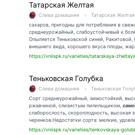
Татарская Желтая
Слива домашняя
Татарская Желтая .
сахаров, пригодны для потребления в свеж
среднеурожайный, слабоустойчивый к бол
Опыляется Теньковской синей, Ракитовой,
внешнего вида, хорошего вкуса плоды, жа
https://vniispk.ru/varieties/tatarskaya-zheltay
Теньковская Голубка
Слива домашняя
Теньковская Голубк
Сорт среднеурожайный, зимостойкий, выс
ржавчиной, слизистым пилильщиком,
само
слаборослость, скороплодность, высокая 
черенков.Недостатки сорта: мелкие, удовл
https://vniispk.ru/varieties/tenkovskaya-golub