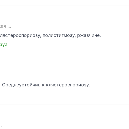
я ...
клястероспориозу, полистигмозу, ржавчине.
kaya
. Среднеустойчив к клястероспориозу.
.