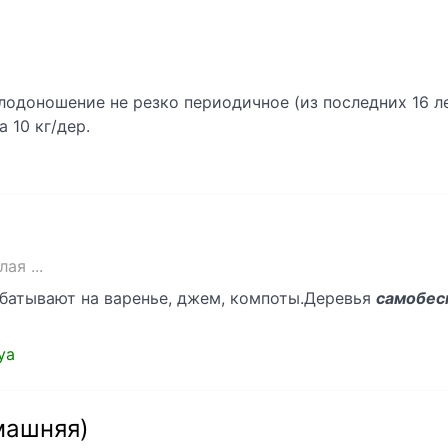
плодоношение не резко периодичное (из последних 16 л
 10 кг/дер.
ая ...
батывают на варенье, джем, компоты.Деревья
самобес
aya
машняя)