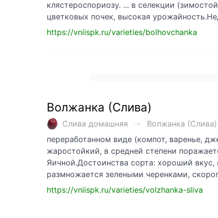
клястероспориозу. ... в селекции (зимост
цветковых почек, высокая урожайность.Не
https://vniispk.ru/varieties/bolhovchanka
Волжанка (Слива)
Слива домашняя
Волжанка (Слива) .
переработанном виде (компот, варенье, д
жаростойкий, в средней степени поражает
Яичной.Достоинства сорта: хороший вкус,
размножается зелеными черенками, скоро
https://vniispk.ru/varieties/volzhanka-sliva