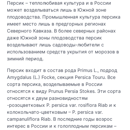
Персик – теплолюбивая культура и в России
может возделываться лишь в Южной зоне
плодоводства. Промышленная культура персика
имеет место лишь в предгорных регионах
Северного Кавказа. В более северных районах
даже Южной зоны плодоводства персик
возделывают лишь садоводы-любители с
использованием средств укрытия от морозов в
зимний период.
Персик входит в состав рода Primus L., подрод
Amygdalus (L.) Focke, секция Persica Touru. Все
сорта персика, возделываемые в России
относятся к виду Prunus Persia Stokes. Эти сорта
относятся к двум разновидностям
-розоцветковых Р. persica var. rosiflora Riab и к
колокольчато-цветковым – Р. persica var.
campanuliflora Riab. В последние годы возрос
интерес в России и к голоплодным персикам –