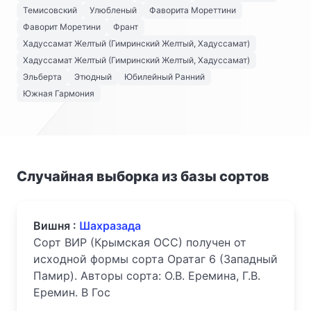
Темисовский
Улюбленый
Фаворита Мореттини
Фаворит Моретини
Франт
Хадуссамат Желтый (Гимринский Желтый, Хадуссамат)
Хадуссамат Желтый (Гимринский Желтый, Хадуссамат)
Эльберта
Этюдный
Юбилейный Ранний
Южная Гармония
Случайная выборка из базы сортов
Вишня :
Шахразада
Сорт ВИР (Крымская ОСС) получен от
исходной формы сорта Оратаг 6 (Западный
Памир). Авторы сорта: О.В. Еремина, Г.В.
Еремин. В Гос