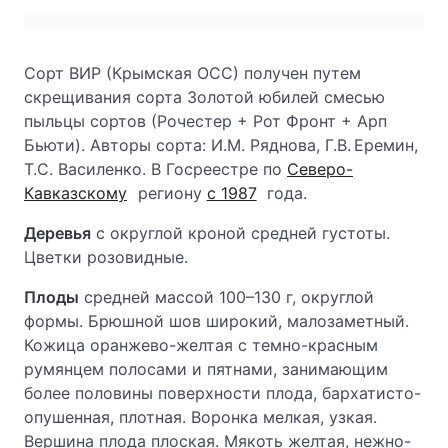
Сорт ВИР (Крымская ОСС) получен путем
скрещивания сорта Золотой юбилей смесью
пыльцы сортов (Рочестер + Рот Фронт + Арп
Бьюти). Авторы сорта: И.М. Ряднова, Г.В. Еремин,
Т.С. Василенко. В Госреестре по
Северо-
Кавказскому
региону
с 1987
года.
Деревья
с округлой кроной средней густоты.
Цветки розовидные.
Плоды
средней массой 100–130 г, округлой
формы. Брюшной шов широкий, малозаметный.
Кожица оранжево-желтая с темно-красным
румянцем полосами и пятнами, занимающим
более половины поверхности плода, бархатисто-
опушенная, плотная. Воронка мелкая, узкая.
Beршина плода плоская. Мякоть желтая, нежно-