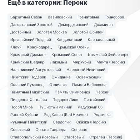
Ещё в категории: Персик
Бархатный Сезон
Вавиловский
Гранатовый
Гринсборо
Дагестанский Золотой
Демерджинский
Джаминат
Достойный
Золотая Москва
Золотой Юбилей
Ирганайский Поздний
Кандидатский
Карнавальный
Клоун
Краснодарец
Крымская Осень
Крымский Диамант
Крымский Сонет
Крымский Фейерверк
Крымский Шедевр
Лакомый
Меркурий
Мечта (Персик)
Нальчикский Августовский
Нарядный Никитский
Никитский Подарок
Ожидание
Освежающий
Осенний Румянец
Отличник
Памяти Бабенкова
Памятный Никитский
Память Симиренко
Персей
Пивденна Фантазия
Подарок Лике
Понтийский
Посол Мира
Пушистый Ранний
Радужный 86
Ранний Кубани
Ред Хавен (Red Heaven)
Родзинка
Румяный Никитский
Сердолик
Сказка (Персик)
Советский
Соната Тавриды
Сопрано
Ставропольский Розовый
Стартовый
Стрелец (Персик)