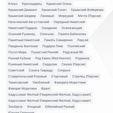
Клоун
Краснодарец
Крымская Осень
Крымский Диамант
Крымский Сонет
Крымский Фейерверк
Крымский Шедевр
Лакомый
Меркурий
Мечта (Персик)
Нальчикский Августовский
Нарядный Никитский
Никитский Подарок
Ожидание
Освежающий
Осенний Румянец
Отличник
Памяти Бабенкова
Памятный Никитский
Память Симиренко
Персей
Пивденна Фантазия
Подарок Лике
Понтийский
Посол Мира
Пушистый Ранний
Радужный 86
Ранний Кубани
Ред Хавен (Red Heaven)
Родзинка
Румяный Никитский
Сердолик
Сказка (Персик)
Советский
Соната Тавриды
Сопрано
Ставропольский Розовый
Стартовый
Стрелец (Персик)
Темисовский
Улюбленый
Фаворита Мореттини
Фаворит Моретини
Франт
Хадуссамат Желтый (Гимринский Желтый, Хадуссамат)
Хадуссамат Желтый (Гимринский Желтый, Хадуссамат)
Эльберта
Этюдный
Юбилейный Ранний
Южная Гармония