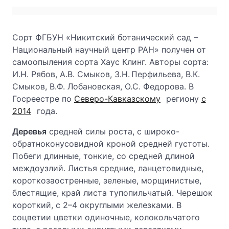
Сорт ФГБУН «Никитский ботанический сад –
Национальный научный центр РАН» получен от
самоопыления сорта Хаус Клинг. Авторы сорта:
И.Н. Рябов, А.В. Смыков, З.Н. Перфильева, В.К.
Смыков, В.Ф. Лобановская, О.С. Федорова. В
Госреестре по
Северо-Кавказскому
региону
с
2014
года.
Деревья
средней силы роста, с широко-
обратноконусовидной кроной средней густоты.
Побеги длинные, тонкие, со средней длиной
междоузлий. Листья средние, ланцетовидные,
короткозаостренные, зеленые, морщинистые,
блестящие, край листа тупопильчатый. Черешок
короткий, с 2–4 округлыми железками. В
соцветии цветки одиночные, колокольчатого