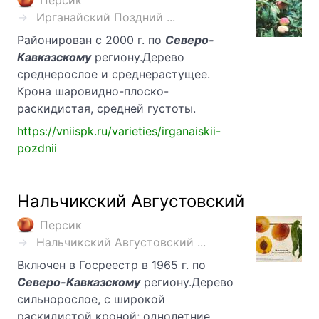
Персик
Ирганайский Поздний ...
Районирован с 2000 г. по
Северо-
Кавказскому
региону.Дерево
среднерослое и среднерастущее.
Крона шаровидно-плоско-
раскидистая, средней густоты.
https://vniispk.ru/varieties/irganaiskii-
pozdnii
Нальчикский Августовский
Персик
Нальчикский Августовский ...
Включен в Госреестр в 1965 г. по
Северо-Кавказскому
региону.Дерево
сильнорослое, с широкой
раскидистой кроной; однолетние