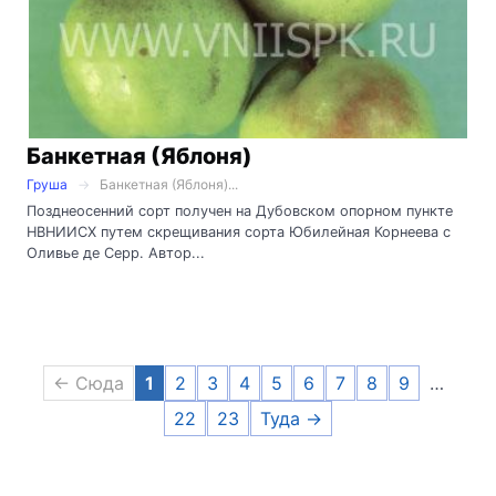
Банкетная (Яблоня)
Груша
Банкетная (Яблоня)...
Позднеосенний сорт получен на Дубовском опорном пункте
НВНИИСХ путем скрещивания сорта Юбилейная Корнеева с
Оливье де Серр. Автор...
← Сюда
1
2
3
4
5
6
7
8
9
…
22
23
Туда →