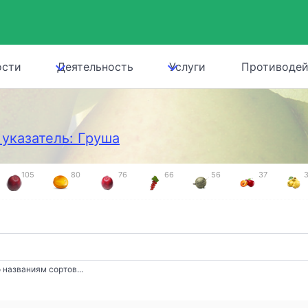
ости
Деятельность
Услуги
Противодей
указатель: Груша
105
80
76
66
56
37
 названиям сортов...