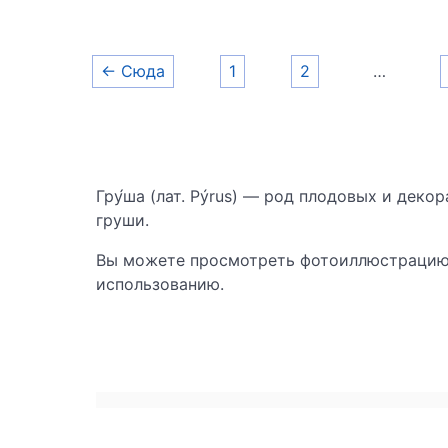
← Сюда
1
2
…
Гру́ша (лат. Pýrus) — род плодовых и деко
груши.
Вы можете просмотреть фотоиллюстрацию 
использованию.