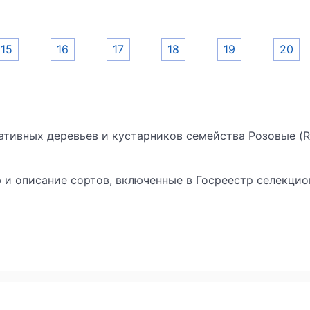
15
16
17
18
19
20
ративных деревьев и кустарников семейства Розовые (R
и описание сортов, включенные в Госреестр селекци