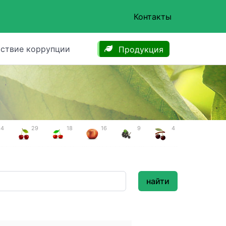
Контакты
ствие коррупции
Продукция
34
29
18
16
9
4
найти