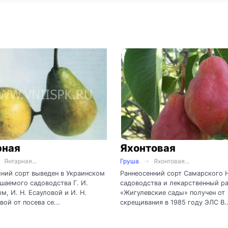
рная
Яхонтовая
Янтарная...
Груша
Яхонтовая...
ний сорт выведен в Украинском
Раннеосенний сорт Самарского
аемого садоводства Г. И.
садоводства и лекарственный р
м, И. Н. Есауловой и И. Н.
«Жигулевские сады» получен от
ой от посева се...
скрещивания в 1985 году ЭЛС В..