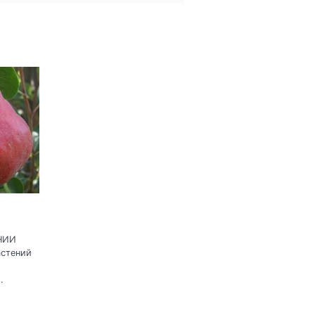
 НИИ
астений
.