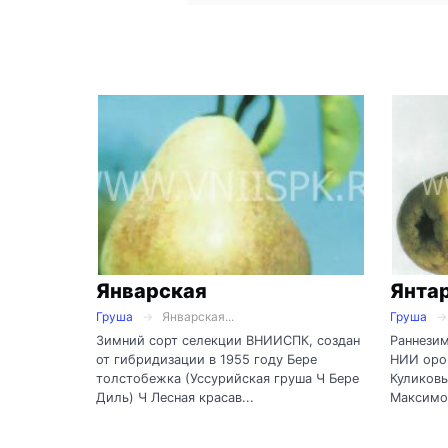
Январская
Янта
Груша
Январская...
Груша
Зимний сорт селекции ВНИИСПК, создан
Раннезим
от гибридизации в 1955 году Бере
НИИ орош
толстобежка (Уссурийская груша Ч Бере
Куликовы
Диль) Ч Лесная красав...
Максимов