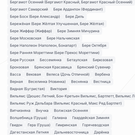
Бергамот Осенний (Бергамот Красный, Бергамот Красный Осенний)
Бергамот Самарский
Бере Арданпон (Фердинант)
Бере Боск (Бере Александр)
Бере Диль
Бережёная (Бере Жёлтая Улучшенная, Бере Жёлтая)
Бере Жиффар (Жиффар)
Бере Зимняя Мичурина
Бере Московская
Бере Нальчикская
Бере Наполеон (Наполеон, Бонапарт)
Бере Октября
Бере Ранняя Мореттини (Бере Прекос Мореттини)
Бере Русская
Бессемянка
Бетаулская
Бирюзовая
Бронзовая
Брянская Красавица
Брянский Сувенир
Васса
Вековая
Велеса (Дочь Отличной)
Вербена
Верная
Веселинка (Новинка)
Веснянка
Вестница
Видная (Бугристая)
Виктория
Вильямс (Дюшес Летний, Бон-Кретьен Вильямс, Бартлетт, Вильямс Л
Вильямс Руж Дельбара (Вильямс Красный, Макс Ред Бартлет)
Витчизняна
Внучка
Волжская Осенняя
Волшебница (Груша)
Галиана
Гвардейская Зимняя
Гвидон
Гера (Груша)
Гимринская
Горячеводская
Дагестанская Летняя
Дальневосточница
Дарёнка