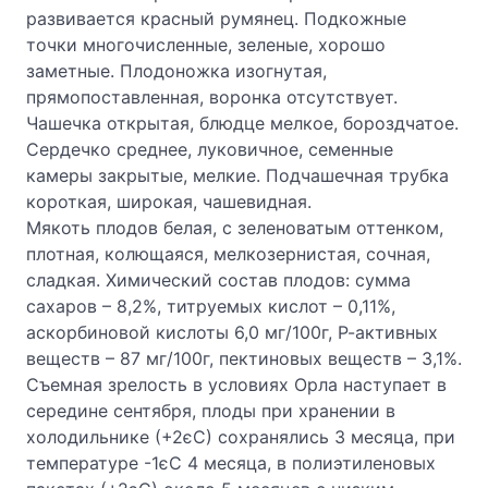
развивается красный румянец. Подкожные
точки многочисленные, зеленые, хорошо
заметные. Плодоножка изогнутая,
прямопоставленная, воронка отсутствует.
Чашечка открытая, блюдце мелкое, бороздчатое.
Сердечко среднее, луковичное, семенные
камеры закрытые, мелкие. Подчашечная трубка
короткая, широкая, чашевидная.
Мякоть плодов белая, с зеленоватым оттенком,
плотная, колющаяся, мелкозернистая, сочная,
сладкая. Химический состав плодов: сумма
сахаров – 8,2%, титруемых кислот – 0,11%,
аскорбиновой кислоты 6,0 мг/100г, Р-активных
веществ – 87 мг/100г, пектиновых веществ – 3,1%.
Съемная зрелость в условиях Орла наступает в
середине сентября, плоды при хранении в
холодильнике (+2єС) сохранялись 3 месяца, при
температуре -1єС 4 месяца, в полиэтиленовых