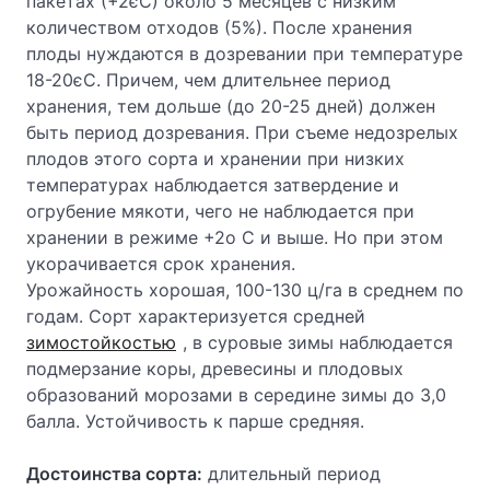
пакетах (+2єС) около 5 месяцев с низким
количеством отходов (5%). После хранения
плоды нуждаются в дозревании при температуре
18-20єС. Причем, чем длительнее период
хранения, тем дольше (до 20-25 дней) должен
быть период дозревания. При съеме недозрелых
плодов этого сорта и хранении при низких
температурах наблюдается затвердение и
огрубение мякоти, чего не наблюдается при
хранении в режиме +2о С и выше. Но при этом
укорачивается срок хранения.
Урожайность хорошая, 100-130 ц/га в среднем по
годам. Сорт характеризуется средней
зимостойкостью
, в суровые зимы наблюдается
подмерзание коры, древесины и плодовых
образований морозами в середине зимы до 3,0
балла. Устойчивость к парше средняя.
Достоинства сорта:
длительный период