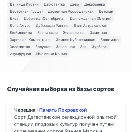
Дачница Кубани
Дебютантка
Дево
Декабринка
Десертная (Груша)
Десертная Россошанская
Детская
Дива
Добрянка (Сентябрина)
Долгожданная (Элегия)
Дочь Амура
Дубовская Ранняя
Дуля Астраханская
Дюймовочка
Есенинская
Журавлинка
Заметная
Заречная (Компактная)
Зимняя Кубаревидная
Золотинка
Золотистая
Золушка
Зональная
Зоя
Зурбаган
Изумрудная
Изюминка Крыма
Случайная выборка из базы сортов
Черешня :
Память Покровской
Сорт Дагестанской селекционной опытной
станции плодовых культур получен путем
скрещивания сортов Ранняя Марка и