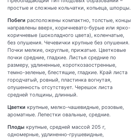
Преобладающий тип плодовых образований –
простые и сложные кольчатки, копьеца, шпорцы.
Побеги
расположены компактно, толстые, концы
направлены вверх, коричневато-бурые или ярко-
коричневые (шоколадного цвета), коленчатые,
без опушения. Чечевички крупные без опушения.
Почки мелкие, округлые, прижатые. Цветковые
почки средние, гладкие. Листья средние по
размеру, удлиненные, короткозаостренные,
темно-зеленые, блестящие, гладкие. Край листа
городчатый, ровный, пластинка вогнутая,
опушенность отсутствует. Черешок листа
средней толщины, длинный.
Цветки
крупные, мелко-чашевидные, розовые,
ароматные. Лепестки овальные, средние.
Плоды
крупные, средней массой 205 г,
одномерные, удлиненно-грушевидные,