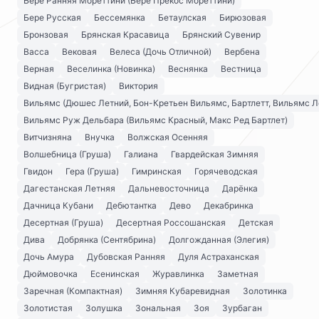
Бере Ранняя Мореттини (Бере Прекос Мореттини)
Бере Русская
Бессемянка
Бетаулская
Бирюзовая
Бронзовая
Брянская Красавица
Брянский Сувенир
Васса
Вековая
Велеса (Дочь Отличной)
Вербена
Верная
Веселинка (Новинка)
Веснянка
Вестница
Видная (Бугристая)
Виктория
Вильямс (Дюшес Летний, Бон-Кретьен Вильямс, Бартлетт, Вильямс Л
Вильямс Руж Дельбара (Вильямс Красный, Макс Ред Бартлет)
Витчизняна
Внучка
Волжская Осенняя
Волшебница (Груша)
Галиана
Гвардейская Зимняя
Гвидон
Гера (Груша)
Гимринская
Горячеводская
Дагестанская Летняя
Дальневосточница
Дарёнка
Дачница Кубани
Дебютантка
Дево
Декабринка
Десертная (Груша)
Десертная Россошанская
Детская
Дива
Добрянка (Сентябрина)
Долгожданная (Элегия)
Дочь Амура
Дубовская Ранняя
Дуля Астраханская
Дюймовочка
Есенинская
Журавлинка
Заметная
Заречная (Компактная)
Зимняя Кубаревидная
Золотинка
Золотистая
Золушка
Зональная
Зоя
Зурбаган