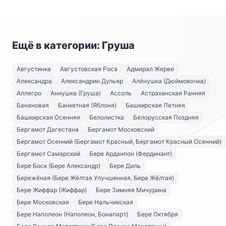
Ещё в категории: Груша
Августинка
Августовская Роса
Адмирал Жерве
Александра
Александрин Дульяр
Алёнушка (Дюймовочка)
Аллегро
Аннушка (Груша)
Ассоль
Астраханская Ранняя
Банановая
Банкетная (Яблоня)
Башкирская Летняя
Башкирская Осенняя
Белолистка
Белорусская Поздняя
Бергамот Дагестана
Бергамот Московский
Бергамот Осенний (Бергамот Красный, Бергамот Красный Осенний)
Бергамот Самарский
Бере Арданпон (Фердинант)
Бере Боск (Бере Александр)
Бере Диль
Бережёная (Бере Жёлтая Улучшенная, Бере Жёлтая)
Бере Жиффар (Жиффар)
Бере Зимняя Мичурина
Бере Московская
Бере Нальчикская
Бере Наполеон (Наполеон, Бонапарт)
Бере Октября