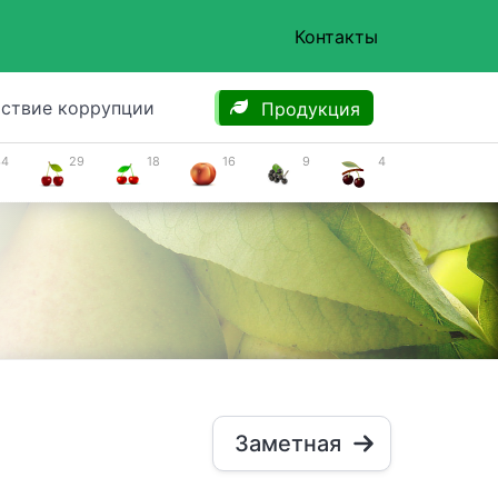
Контакты
ствие коррупции
Продукция
34
29
18
16
9
4
Заметная