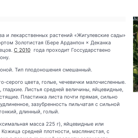
а и лекарственных растений «Жигулевские сады»
ортом Золотистая (Бере Арданпон × Деканка
нецов.
С 2010
года проходит Госсударствено
ону.
оной. Тип плодоношения смешанный.
о-серого цвета, голые, чечевички малочисленные.
, гладкие. Листья средней величины, яйцевидные,
естящие. Пластинка листа почти прямая, сильно
удлиненное, зазубренность пильчатая с сильной
онкий, длинный, голый.
ксимальная масса 225 г), яйцевидные или
 Кожица средней плотности, маслянистая, с