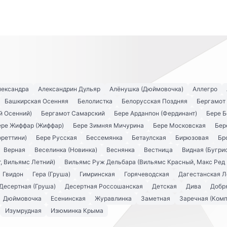
лександра
Александрин Дульяр
Алёнушка (Дюймовочка)
Аллегро
Башкирская Осенняя
Белолистка
Белорусская Поздняя
Бергамот
й Осенний)
Бергамот Самарский
Бере Арданпон (Фердинант)
Бере Б
ере Жиффар (Жиффар)
Бере Зимняя Мичурина
Бере Московская
Бер
ореттини)
Бере Русская
Бессемянка
Бетаулская
Бирюзовая
Бр
Верная
Веселинка (Новинка)
Веснянка
Вестница
Видная (Бугри
, Вильямс Летний)
Вильямс Руж Дельбара (Вильямс Красный, Макс Ред 
Гвидон
Гера (Груша)
Гимринская
Горячеводская
Дагестанская Л
Десертная (Груша)
Десертная Россошанская
Детская
Дива
Добря
Дюймовочка
Есенинская
Журавлинка
Заметная
Заречная (Комп
Изумрудная
Изюминка Крыма