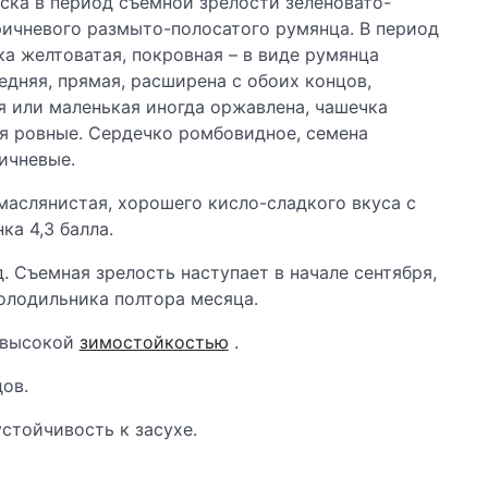
ска в период съемной зрелости зеленовато-
ричневого размыто-полосатого румянца. В период
а желтоватая, покровная – в виде румянца
дняя, прямая, расширена с обоих концов,
я или маленькая иногда оржавлена, чашечка
ая ровные. Сердечко ромбовидное, семена
ичневые.
 маслянистая, хорошего кисло-сладкого вкуса с
а 4,3 балла.
. Съемная зрелость наступает в начале сентября,
олодильника полтора месяца.
 высокой
зимостойкостью
.
ов.
стойчивость к засухе.