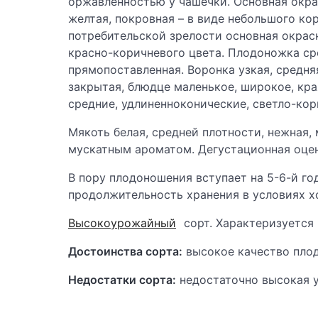
оржавленностью у чашечки. Основная окра
желтая, покровная – в виде небольшого ко
потребительской зрелости основная окраск
красно-коричневого цвета. Плодоножка сре
прямопоставленная. Воронка узкая, средня
закрытая, блюдце маленькое, широкое, кр
средние, удлиненноконические, светло-кор
Мякоть белая, средней плотности, нежная,
мускатным ароматом. Дегустационная оценк
В пору плодоношения вступает на 5-6-й год
продолжительность хранения в условиях х
Высокоурожайный
сорт. Характеризуется
Достоинства сорта:
высокое качество плод
Недостатки сорта:
недостаточно высокая у