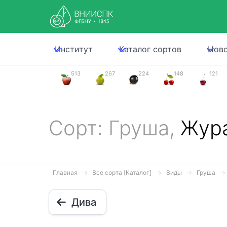
Институт
Каталог сортов
Нов
513
267
224
148
121
Сорт: Груша,
Жур
Главная
Все сорта [Каталог]
Виды
Груша
Дива