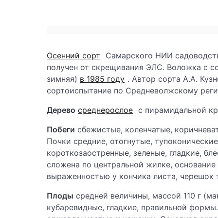
Осенний сорт
Самарского НИИ садоводств
получен от скрещивания ЭЛС. Воложка с с
зимняя)
в 1985 году
. Автор сорта А.А. Куз
сортоиспытание по Средневолжскому реги
Дерево
среднерослое
с пирамидальной кр
Побеги
сбежистые, коленчатые, коричневат
Почки средние, отогнутые, тупоконические
короткозаостренные, зеленые, гладкие, бл
сложена по центральной жилке, основание 
выраженностью у кончика листа, черешок т
Плоды
средней величины, массой 110 г (ма
кубаревидные, гладкие, правильной формы.