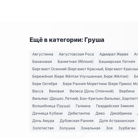
Ещё в категории: Груша
Августинка
Августовская Роса
Адмирал Жерве
А
Банановая
Банкетная (Яблоня)
Башкирская Летняя
Бергамот Осенний (Бергамот Красный, Бергамот Красны
Бережёная (Бере Жёлтая Улучшенная, Бере Жёлтая)
Б
Бере Октября
Бере Ранняя Мореттини (Бере Прекос М
Васса
Вековая
Велеса (Дочь Отличной)
Вербена
Вильямс (Дюшес Летний, Бон-Кретьен Вильямс, Бартлетт
Волшебница (Груша)
Галиана
Гвардейская Зимняя
Дачница Кубани
Дебютантка
Дево
Декабринка
Дочь Амура
Дубовская Ранняя
Дуля Астраханская
Золотистая
Золушка
Зональная
Зоя
Зурбаган