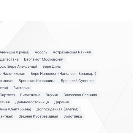
Аннушка (Груша)
Ассоль
Астраханская Ранняя
 Дагестана
Бергамот Московский
оск (Бере Александр)
Бере Диль
е Нальчикская
Бере Наполеон (Наполеон, Бонапарт)
онзовая
Брянская Красавица
Брянский Сувенир
стая)
Виктория
Бартлет)
Витчизняна
Внучка
Волжская Осенняя
етняя
Дальневосточница
Дарёнка
нка (Сентябрина)
Долгожданная (Элегия)
актная)
Зимняя Кубаревидная
Золотинка