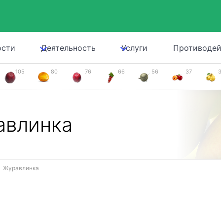
ости
Деятельность
Услуги
Противодей
105
80
76
66
56
37
авлинка
Журавлинка