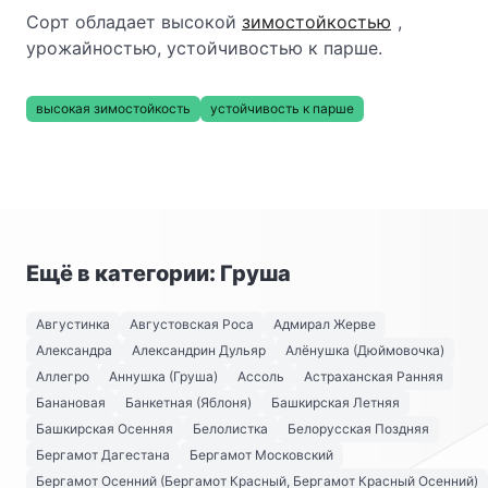
Сорт обладает высокой
зимостойкостью
,
урожайностью, устойчивостью к парше.
высокая зимостойкость
устойчивость к парше
Ещё в категории: Груша
Августинка
Августовская Роса
Адмирал Жерве
Александра
Александрин Дульяр
Алёнушка (Дюймовочка)
Аллегро
Аннушка (Груша)
Ассоль
Астраханская Ранняя
Банановая
Банкетная (Яблоня)
Башкирская Летняя
Башкирская Осенняя
Белолистка
Белорусская Поздняя
Бергамот Дагестана
Бергамот Московский
Бергамот Осенний (Бергамот Красный, Бергамот Красный Осенний)