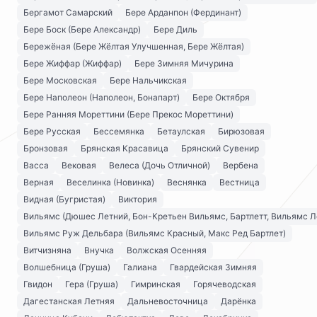
Бергамот Самарский
Бере Арданпон (Фердинант)
Бере Боск (Бере Александр)
Бере Диль
Бережёная (Бере Жёлтая Улучшенная, Бере Жёлтая)
Бере Жиффар (Жиффар)
Бере Зимняя Мичурина
Бере Московская
Бере Нальчикская
Бере Наполеон (Наполеон, Бонапарт)
Бере Октября
Бере Ранняя Мореттини (Бере Прекос Мореттини)
Бере Русская
Бессемянка
Бетаулская
Бирюзовая
Бронзовая
Брянская Красавица
Брянский Сувенир
Васса
Вековая
Велеса (Дочь Отличной)
Вербена
Верная
Веселинка (Новинка)
Веснянка
Вестница
Видная (Бугристая)
Виктория
Вильямс (Дюшес Летний, Бон-Кретьен Вильямс, Бартлетт, Вильямс Л
Вильямс Руж Дельбара (Вильямс Красный, Макс Ред Бартлет)
Витчизняна
Внучка
Волжская Осенняя
Волшебница (Груша)
Галиана
Гвардейская Зимняя
Гвидон
Гера (Груша)
Гимринская
Горячеводская
Дагестанская Летняя
Дальневосточница
Дарёнка