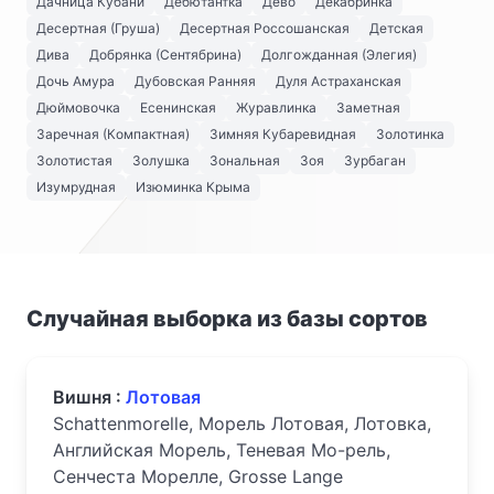
Дачница Кубани
Дебютантка
Дево
Декабринка
Десертная (Груша)
Десертная Россошанская
Детская
Дива
Добрянка (Сентябрина)
Долгожданная (Элегия)
Дочь Амура
Дубовская Ранняя
Дуля Астраханская
Дюймовочка
Есенинская
Журавлинка
Заметная
Заречная (Компактная)
Зимняя Кубаревидная
Золотинка
Золотистая
Золушка
Зональная
Зоя
Зурбаган
Изумрудная
Изюминка Крыма
Случайная выборка из базы сортов
Вишня :
Лотовая
Schattenmorelle, Морель Лотовая, Лотовка,
Английская Морель, Теневая Мо-рель,
Сенчеста Морелле, Grosse Lange