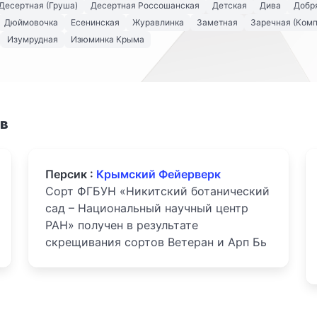
Десертная (Груша)
Десертная Россошанская
Детская
Дива
Добря
Дюймовочка
Есенинская
Журавлинка
Заметная
Заречная (Комп
Изумрудная
Изюминка Крыма
ов
Персик :
Крымский Фейерверк
Сорт ФГБУН «Никитский ботанический
сад – Национальный научный центр
РАН» получен в результате
скрещивания сортов Ветеран и Арп Бь