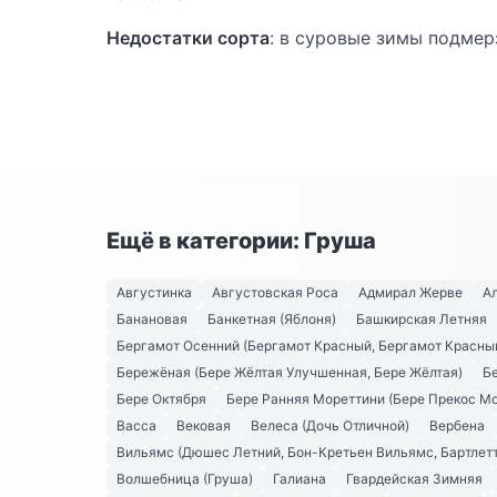
Недостатки сорта
: в суровые зимы подмер
Ещё в категории: Груша
Августинка
Августовская Роса
Адмирал Жерве
А
Банановая
Банкетная (Яблоня)
Башкирская Летняя
Бергамот Осенний (Бергамот Красный, Бергамот Красны
Бережёная (Бере Жёлтая Улучшенная, Бере Жёлтая)
Б
Бере Октября
Бере Ранняя Мореттини (Бере Прекос М
Васса
Вековая
Велеса (Дочь Отличной)
Вербена
Вильямс (Дюшес Летний, Бон-Кретьен Вильямс, Бартлетт
Волшебница (Груша)
Галиана
Гвардейская Зимняя