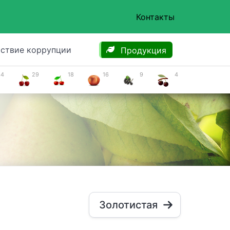
Контакты
ствие коррупции
Продукция
34
29
18
16
9
4
Золотистая