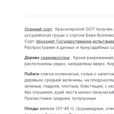
Осенний сорт
Красноярской ОСП получен
уссурийской груши с сортом Бере Козловско
Сорт
проходит Государственное испытани
Распространен в дачных и приусадебных с
Дерево
среднерослое
. Крона разреженная
расположены редко, направлены вверх. Кор
Побеги
слегка коленчатые, голые с налето
деревьях средней величины, на плодонося
зеленые, гладкие, плотные, блестящие, с н
без опушения, край листа мелко-пильчатый
Прилистники средние, полулунные.
Плоды
мелкие (37–45 г), грушевидные, оче