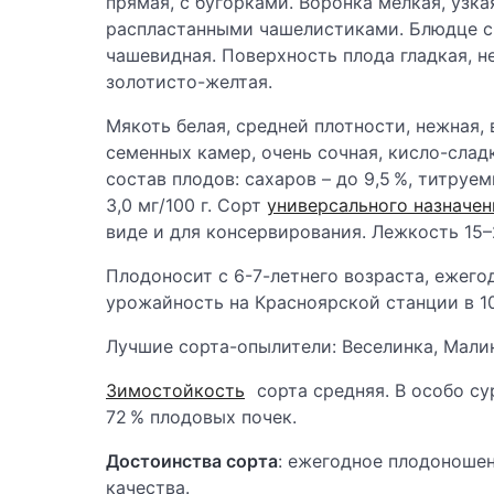
прямая, с бугорками. Воронка мелкая, узк
распластанными чашелистиками. Блюдце ср
чашевидная. Поверхность плода гладкая, н
золотисто-желтая.
Мякоть белая, средней плотности, нежная,
семенных камер, очень сочная, кисло-слад
состав плодов: сахаров – до 9,5 %, титруе
3,0 мг/100 г. Cорт
универсального назначен
виде и для консервирования. Лежкость 15–
Плодоносит с 6-7-летнего возраста, ежегод
урожайность на Красноярской станции в 10-л
Лучшие сорта-опылители: Веселинка, Мали
Зимостойкость
сорта средняя. В особо су
72 % плодовых почек.
Достоинства сорта
: ежегодное плодоношен
качества.