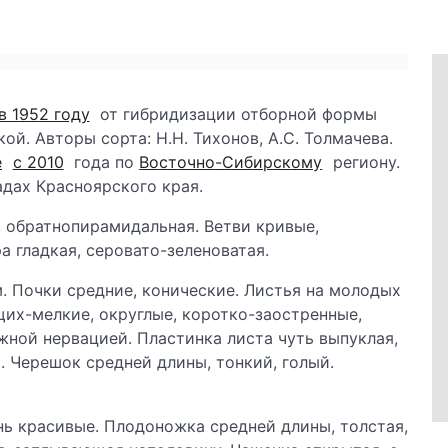
в 1952 году
от гибридизации отборной формы
й. Авторы сорта: Н.Н. Тихонов, А.С. Толмачева.
е
с 2010
года по
Восточно-Сибирскому
региону.
адах Красноярского края.
, обратнопирамидальная. Ветви кривые,
а гладкая, серовато-зеленоватая.
м. Почки средние, конические. Листья на молодых
щих-мелкие, округлые, коротко-заостренные,
ежной нервацией. Пластинка листа чуть выпуклая,
. Черешок средней длины, тонкий, голый.
нь красивые. Плодоножка средней длины, толстая,