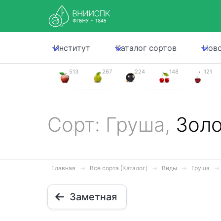
Институт
Каталог сортов
Нов
513
267
224
148
121
Сорт: Груша,
Золо
Главная
Все сорта [Каталог]
Виды
Груша
Заметная