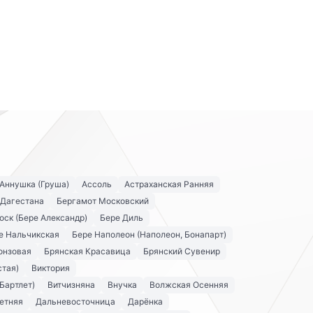
Аннушка (Груша)
Ассоль
Астраханская Ранняя
 Дагестана
Бергамот Московский
оск (Бере Александр)
Бере Диль
е Нальчикская
Бере Наполеон (Наполеон, Бонапарт)
онзовая
Брянская Красавица
Брянский Сувенир
стая)
Виктория
Бартлет)
Витчизняна
Внучка
Волжская Осенняя
етняя
Дальневосточница
Дарёнка