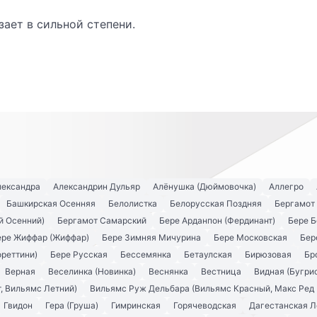
зает в сильной степени.
лександра
Александрин Дульяр
Алёнушка (Дюймовочка)
Аллегро
Башкирская Осенняя
Белолистка
Белорусская Поздняя
Бергамот
й Осенний)
Бергамот Самарский
Бере Арданпон (Фердинант)
Бере Б
ере Жиффар (Жиффар)
Бере Зимняя Мичурина
Бере Московская
Бер
ореттини)
Бере Русская
Бессемянка
Бетаулская
Бирюзовая
Бр
Верная
Веселинка (Новинка)
Веснянка
Вестница
Видная (Бугри
, Вильямс Летний)
Вильямс Руж Дельбара (Вильямс Красный, Макс Ред 
Гвидон
Гера (Груша)
Гимринская
Горячеводская
Дагестанская Л