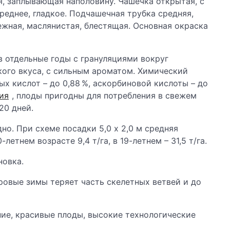
ая, заплывающая наполовину. Чашечка открытая, с
еднее, гладкое. Подчашечная трубка средняя,
ежная, маслянистая, блестящая. Основная окраска
 в отдельные годы с грануляциями вокруг
кого вкуса, с сильным ароматом. Химический
мых кислот – до 0,88 %, аскорбиновой кислоты – до
ия
, плоды пригодны для потребления в свежем
20 дней.
но. При схеме посадки 5,0 х 2,0 м средняя
етнем возрасте 9,4 т/га, в 19-летнем – 31,5 т/га.
новка.
ровые зимы теряет часть скелетных ветвей и до
ие, красивые плоды, высокие технологические