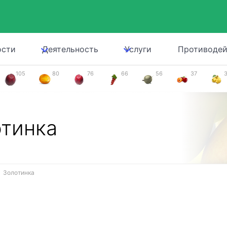
ости
Деятельность
Услуги
Противодей
105
80
76
66
56
37
тинка
Золотинка