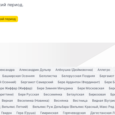
кий период.
кий период
лександра
Александрин Дульяр
Алёнушка (Дюймовочка)
Аллегро
Башкирская Осенняя
Белолистка
Белорусская Поздняя
Бергамот
й Осенний)
Бергамот Самарский
Бере Арданпон (Фердинант)
Бере Б
ере Жиффар (Жиффар)
Бере Зимняя Мичурина
Бере Московская
Бер
ореттини)
Бере Русская
Бессемянка
Бетаулская
Бирюзовая
Бр
Верная
Веселинка (Новинка)
Веснянка
Вестница
Видная (Бугри
, Вильямс Летний)
Вильямс Руж Дельбара (Вильямс Красный, Макс Ред 
Гвидон
Гера (Груша)
Гимринская
Горячеводская
Дагестанская Л