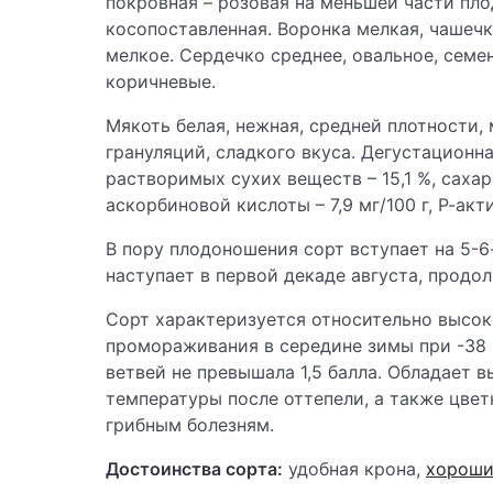
покровная – розовая на меньшей части пло
косопоставленная. Воронка мелкая, чашеч
мелкое. Сердечко среднее, овальное, семе
коричневые.
Мякоть белая, нежная, средней плотности, 
грануляций, сладкого вкуса. Дегустационна
растворимых сухих веществ – 15,1
%, сахар
аскорбиновой кис
лоты – 7,9 мг/100 г, Р-ак
В пору плодоношения сорт вступает на 5-6
наступает в первой декаде августа, продо
Сорт характеризуется относительно высо
промораживания в середине зимы при -38
ветвей не превышала 1,5 балла. Обладает 
температуры после оттепели, а также цвет
грибным болезням.
Достоинства сорта:
удобная крона,
хороши