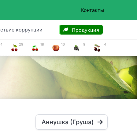
Контакты
ствие коррупции
Продукция
34
29
18
16
9
4
Аннушка (Груша)