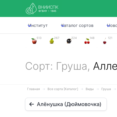
Институт
Каталог сортов
Нов
513
267
224
148
121
Сорт: Груша,
Алле
Главная
Все сорта [Каталог]
Виды
Груша
Алёнушка (Дюймовочка)