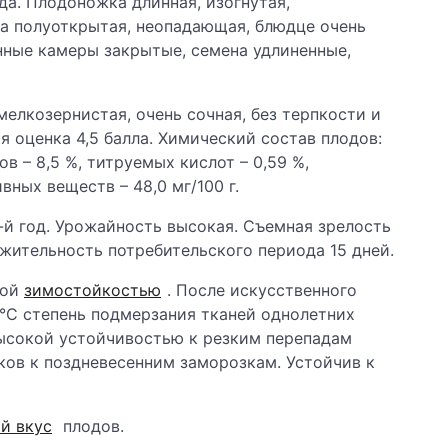
да. Плодоножка длинная, изогнутая,
ка полуоткрытая, неопадающая, блюдце очень
нные камеры закрытые, семена удлиненные,
мелкозернистая, очень сочная, без терпкости и
я оценка 4,5 балла. Химический состав плодов:
ов – 8,5
%, титруемых кислот – 0,59
%,
тивных веществ – 48,0 мг/100 г.
-й год. Урожайность высокая. Съемная зрелость
лжительность потребительского периода 15 дней.
кой
зимостойкостью
. После искусственного
°С степень подмерзания тканей однолетних
высокой устойчивостью к резким перепадам
ко
в к поздневесенним заморозкам. Устойчив к
й вкус
плодов.