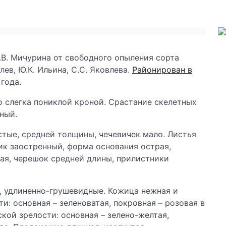
В. Мичурина от свободного опыления сорта
лев, Ю.К. Ильина, С.С. Яковлева.
Районирован в
года.
о слегка пониклой кроной. Срастание скелетных
ный.
тые, средней толщины, чечевичек мало. Листья
ик заостренный, форма основания острая,
бая, черешок средней длины, прилистники
г, удлиненно-грушевидные. Кожица нежная и
и: основная – зеленоватая, покровная – розовая в
ской зрелости: основная – зелено-желтая,