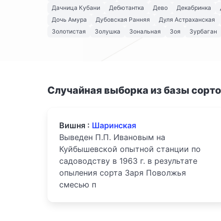
Дачница Кубани
Дебютантка
Дево
Декабринка
Дочь Амура
Дубовская Ранняя
Дуля Астраханская
Золотистая
Золушка
Зональная
Зоя
Зурбаган
Случайная выборка из базы сорт
Вишня :
Шаринская
Выведен П.П. Ивановым на
Куйбышевской опытной станции по
садоводству в 1963 г. в результате
опыления сорта Заря Поволжья
смесью п