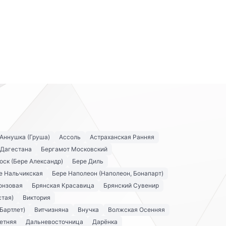
Аннушка (Груша)
Ассоль
Астраханская Ранняя
 Дагестана
Бергамот Московский
оск (Бере Александр)
Бере Диль
е Нальчикская
Бере Наполеон (Наполеон, Бонапарт)
онзовая
Брянская Красавица
Брянский Сувенир
стая)
Виктория
Бартлет)
Витчизняна
Внучка
Волжская Осенняя
етняя
Дальневосточница
Дарёнка