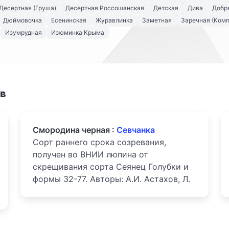
Десертная (Груша)
Десертная Россошанская
Детская
Дива
Добря
Дюймовочка
Есенинская
Журавлинка
Заметная
Заречная (Комп
Изумрудная
Изюминка Крыма
ов
Смородина черная :
Севчанка
Сорт раннего срока созревания,
получен во ВНИИ люпина от
скрещивания сорта Сеянец Голубки и
формы 32-77. Авторы: А.И. Астахов, Л.