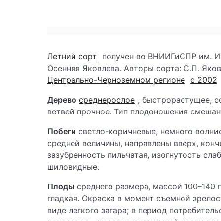
Летний сорт
получен во ВНИИГиСПР им. И.
Осенняя Яковлева. Авторы сорта: С.П. Яков
Центрально-Черноземном регионе
с 2002
Дерево
среднерослое
, быстрорастущее, с
ветвей прочное. Тип плодоношения смешан
Побеги
светло-коричневые, немного волнис
средней величины, направлены вверх, конч
зазубренность пильчатая, изогнутость сла
шиловидные.
Плоды
среднего размера, массой 100–140 
гладкая. Окраска в момент съемной зрелост
виде легкого загара; в период потребитель