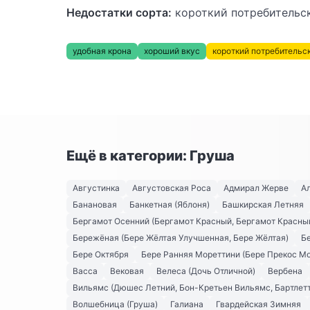
Недостатки сорта:
короткий потребительс
удобная крона
хороший вкус
короткий потребительс
Ещё в категории: Груша
Августинка
Августовская Роса
Адмирал Жерве
А
Банановая
Банкетная (Яблоня)
Башкирская Летняя
Бергамот Осенний (Бергамот Красный, Бергамот Красны
Бережёная (Бере Жёлтая Улучшенная, Бере Жёлтая)
Б
Бере Октября
Бере Ранняя Мореттини (Бере Прекос М
Васса
Вековая
Велеса (Дочь Отличной)
Вербена
Вильямс (Дюшес Летний, Бон-Кретьен Вильямс, Бартлетт
Волшебница (Груша)
Галиана
Гвардейская Зимняя