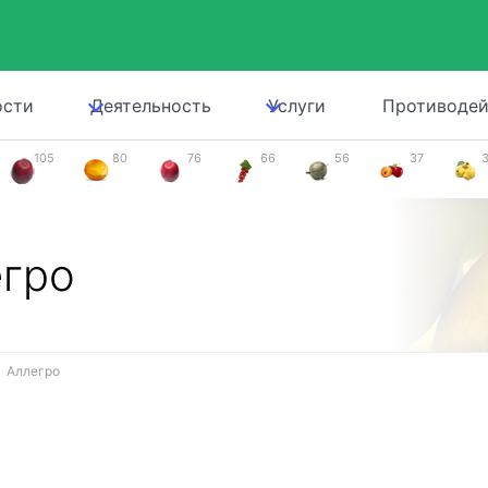
ости
Деятельность
Услуги
Противодей
105
80
76
66
56
37
гро
Аллегро