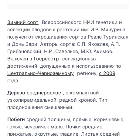
Зимний сорт
Всероссийского НИИ генетики и
селекции плодовых растений им. И.В. Мичурина
получен от скрещивания сортов Реале Туринская
и Дочь Зари. Авторы сорта: С.П.
Яковлев, А.П.
Грибановский, Н.И. Савельев, М.Ю. Акимов.
Включен в Госреестр
селекционных
достижений, допущенных к использованию по
Центрально-Черноземному
региону,
с 2009
года.
Дерево
среднерослое
, с компактной
узкопирамидальной, редкой кроной. Тип
плодоношения смешанный.
Побеги
средней толщины, прямые, коричневые,
голые, чечевичек мало. Почки средние,
прижатые, округлые, гладкие. Листья средней