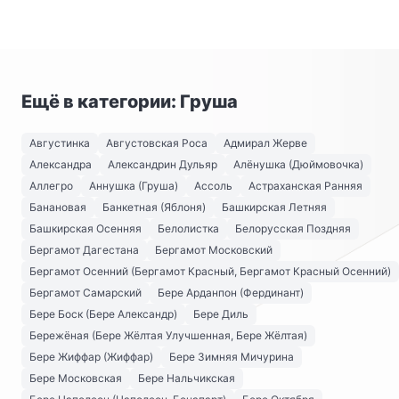
Ещё в категории: Груша
Августинка
Августовская Роса
Адмирал Жерве
Александра
Александрин Дульяр
Алёнушка (Дюймовочка)
Аллегро
Аннушка (Груша)
Ассоль
Астраханская Ранняя
Банановая
Банкетная (Яблоня)
Башкирская Летняя
Башкирская Осенняя
Белолистка
Белорусская Поздняя
Бергамот Дагестана
Бергамот Московский
Бергамот Осенний (Бергамот Красный, Бергамот Красный Осенний)
Бергамот Самарский
Бере Арданпон (Фердинант)
Бере Боск (Бере Александр)
Бере Диль
Бережёная (Бере Жёлтая Улучшенная, Бере Жёлтая)
Бере Жиффар (Жиффар)
Бере Зимняя Мичурина
Бере Московская
Бере Нальчикская