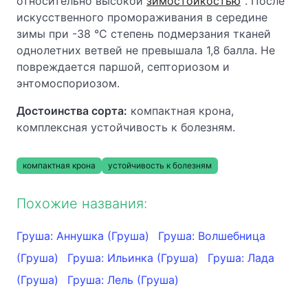
относительно высокой
зимостойкостью
. После
искусственного промораживания в середине
зимы при -38
°С степень подмерзания тканей
однолетних ветвей не превышала 1,8 балла. Не
повреждается пар
шой, септориозом и
энтомоспориозом.
Достоинства сорта:
компактная крона,
комплексная устойчивость к болезням.
компактная крона
устойчивость к болезням
Похожие названия:
Груша: Аннушка (Груша)
Груша: Волшебница
(Груша)
Груша: Ильинка (Груша)
Груша: Лада
(Груша)
Груша: Лель (Груша)