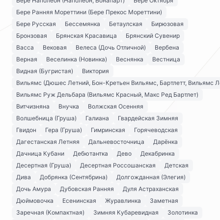
Бере Наполеон (Наполеон, Бонапарт)
Бере Октября
Бере Ранняя Мореттини (Бере Прекос Мореттини)
Бере Русская
Бессемянка
Бетаулская
Бирюзовая
Бронзовая
Брянская Красавица
Брянский Сувенир
Васса
Вековая
Велеса (Дочь Отличной)
Вербена
Верная
Веселинка (Новинка)
Веснянка
Вестница
Видная (Бугристая)
Виктория
Вильямс (Дюшес Летний, Бон-Кретьен Вильямс, Бартлетт, Вильямс Л
Вильямс Руж Дельбара (Вильямс Красный, Макс Ред Бартлет)
Витчизняна
Внучка
Волжская Осенняя
Волшебница (Груша)
Галиана
Гвардейская Зимняя
Гвидон
Гера (Груша)
Гимринская
Горячеводская
Дагестанская Летняя
Дальневосточница
Дарёнка
Дачница Кубани
Дебютантка
Дево
Декабринка
Десертная (Груша)
Десертная Россошанская
Детская
Дива
Добрянка (Сентябрина)
Долгожданная (Элегия)
Дочь Амура
Дубовская Ранняя
Дуля Астраханская
Дюймовочка
Есенинская
Журавлинка
Заметная
Заречная (Компактная)
Зимняя Кубаревидная
Золотинка